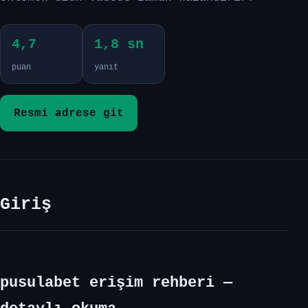
4,7
1,8 sn
puan
yanıt
Resmi adrese git
Giriş
pusulabet erişim rehberi —