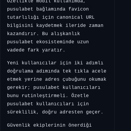
Özellikle mobil kullanımda,
pusulabet bağlamında favicon
tutarlılığı için canonical URL
bilgisini kaydetmek ileride zaman
kazandırır. Bu alışkanlık
pusulabet ekosisteminde uzun
vadede fark yaratır.
Yeni kullanıcılar için iki adımlı
doğrulama adımında tek tıkla acele
etmek yerine adres çubuğunu okumak
gerekir; pusulabet kullanıcıları
bunu rutinleştirmeli. Özetle
pusulabet kullanıcıları için
süreklilik, doğru adresten geçer.
Güvenlik ekiplerinin önerdiği