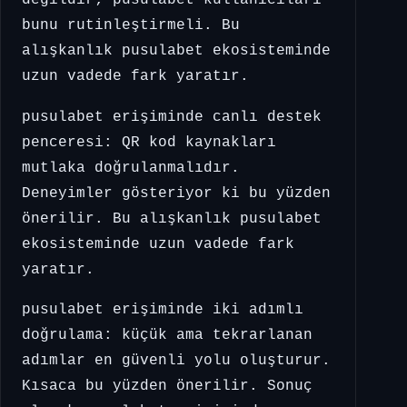
bunu rutinleştirmeli. Bu
alışkanlık pusulabet ekosisteminde
uzun vadede fark yaratır.
pusulabet erişiminde canlı destek
penceresi: QR kod kaynakları
mutlaka doğrulanmalıdır.
Deneyimler gösteriyor ki bu yüzden
önerilir. Bu alışkanlık pusulabet
ekosisteminde uzun vadede fark
yaratır.
pusulabet erişiminde iki adımlı
doğrulama: küçük ama tekrarlanan
adımlar en güvenli yolu oluşturur.
Kısaca bu yüzden önerilir. Sonuç