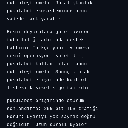
rutinleştirmeli. Bu alışkanlık
pusulabet ekosisteminde uzun
vadede fark yaratır.
Resmi duyurulara göre favicon
tutarlılığı adımında destek
hattının Türkçe yanıt vermesi
resmî operasyon işaretidir;
pusulabet kullanıcıları bunu
rutinleştirmeli. Sonuç olarak
pusulabet erişiminde kontrol
listesi kişisel sigortanızdır.
pusulabet erişiminde oturum
sonlandırma: 256-bit TLS trafiği
korur; uyarıyı yok saymak doğru
değildir. Uzun süreli üyeler