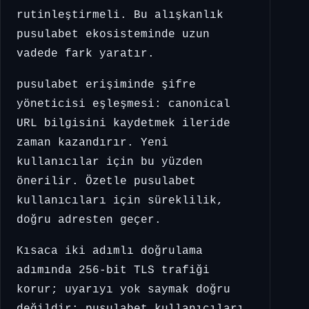
rutinleştirmeli. Bu alışkanlık
pusulabet ekosisteminde uzun
vadede fark yaratır.
pusulabet erişiminde şifre
yöneticisi eşleşmesi: canonical
URL bilgisini kaydetmek ileride
zaman kazandırır. Yeni
kullanıcılar için bu yüzden
önerilir. Özetle pusulabet
kullanıcıları için süreklilik,
doğru adresten geçer.
Kısaca iki adımlı doğrulama
adımında 256-bit TLS trafiği
korur; uyarıyı yok saymak doğru
değildir; pusulabet kullanıcıları