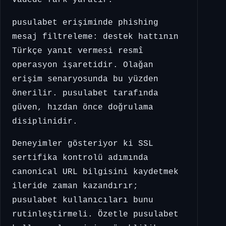
pusulabet erişiminde phishing
mesaj filtreleme: destek hattının
Türkçe yanıt vermesi resmî
operasyon işaretidir. Olağan
erişim senaryosunda bu yüzden
önerilir. pusulabet tarafında
güven, hızdan önce doğrulama
disiplinidir.
Deneyimler gösteriyor ki SSL
sertifika kontrolü adımında
canonical URL bilgisini kaydetmek
ileride zaman kazandırır;
pusulabet kullanıcıları bunu
rutinleştirmeli. Özetle pusulabet