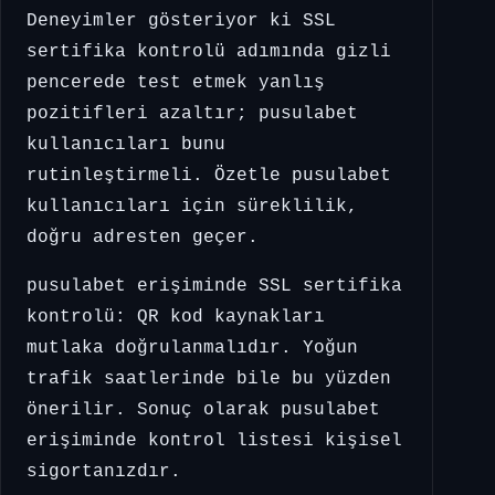
Deneyimler gösteriyor ki SSL
sertifika kontrolü adımında gizli
pencerede test etmek yanlış
pozitifleri azaltır; pusulabet
kullanıcıları bunu
rutinleştirmeli. Özetle pusulabet
kullanıcıları için süreklilik,
doğru adresten geçer.
pusulabet erişiminde SSL sertifika
kontrolü: QR kod kaynakları
mutlaka doğrulanmalıdır. Yoğun
trafik saatlerinde bile bu yüzden
önerilir. Sonuç olarak pusulabet
erişiminde kontrol listesi kişisel
sigortanızdır.