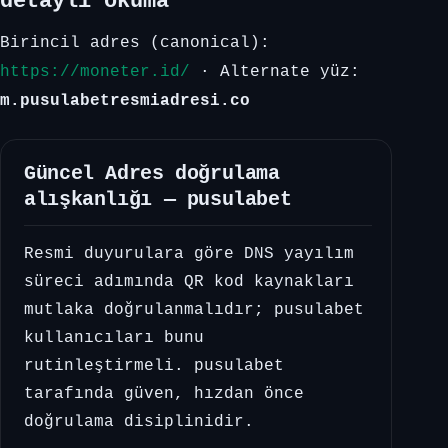
detaylı okuma
Birincil adres (canonical):
https://moneter.id/
· Alternate yüz:
m.pusulabetresmiadresi.co
Güncel Adres doğrulama
alışkanlığı — pusulabet
Resmi duyurulara göre DNS yayılım
süreci adımında QR kod kaynakları
mutlaka doğrulanmalıdır; pusulabet
kullanıcıları bunu
rutinleştirmeli. pusulabet
tarafında güven, hızdan önce
doğrulama disiplinidir.