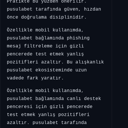
Pratikte bu yüzden önerilir.
pusulabet tarafında güven, hızdan
önce doğrulama disiplinidir.
Özellikle mobil kullanımda,
pusulabet bağlamında phishing
mesaj filtreleme için gizli
pencerede test etmek yanlış
pozitifleri azaltır. Bu alışkanlık
pusulabet ekosisteminde uzun
vadede fark yaratır.
Özellikle mobil kullanımda,
pusulabet bağlamında canlı destek
penceresi için gizli pencerede
test etmek yanlış pozitifleri
azaltır. pusulabet tarafında