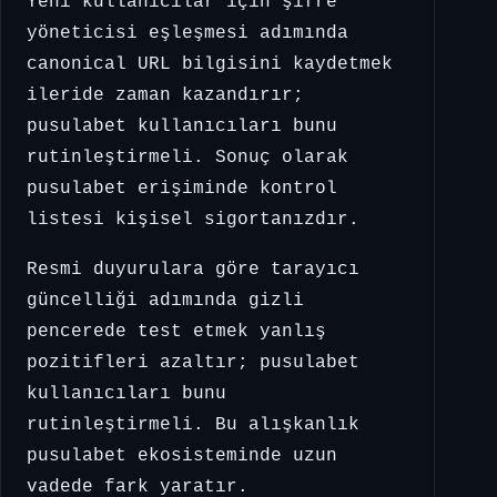
Yeni kullanıcılar için şifre
yöneticisi eşleşmesi adımında
canonical URL bilgisini kaydetmek
ileride zaman kazandırır;
pusulabet kullanıcıları bunu
rutinleştirmeli. Sonuç olarak
pusulabet erişiminde kontrol
listesi kişisel sigortanızdır.
Resmi duyurulara göre tarayıcı
güncelliği adımında gizli
pencerede test etmek yanlış
pozitifleri azaltır; pusulabet
kullanıcıları bunu
rutinleştirmeli. Bu alışkanlık
pusulabet ekosisteminde uzun
vadede fark yaratır.