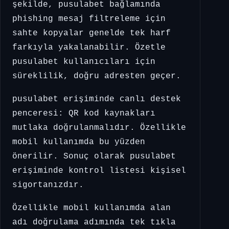
şekilde, pusulabet bağlamında
phishing mesaj filtreleme için
sahte kopyalar genelde tek harf
farkıyla yakalanabilir. Özetle
pusulabet kullanıcıları için
süreklilik, doğru adresten geçer.
pusulabet erişiminde canlı destek
penceresi: QR kod kaynakları
mutlaka doğrulanmalıdır. Özellikle
mobil kullanımda bu yüzden
önerilir. Sonuç olarak pusulabet
erişiminde kontrol listesi kişisel
sigortanızdır.
Özellikle mobil kullanımda alan
adı doğrulama adımında tek tıkla