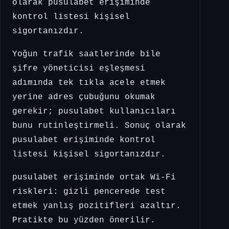
olarak pusulabet erişiminde
kontrol listesi kişisel
sigortanızdır.
Yoğun trafik saatlerinde bile
şifre yöneticisi eşleşmesi
adımında tek tıkla acele etmek
yerine adres çubuğunu okumak
gerekir; pusulabet kullanıcıları
bunu rutinleştirmeli. Sonuç olarak
pusulabet erişiminde kontrol
listesi kişisel sigortanızdır.
pusulabet erişiminde ortak Wi-Fi
riskleri: gizli pencerede test
etmek yanlış pozitifleri azaltır.
Pratikte bu yüzden önerilir.