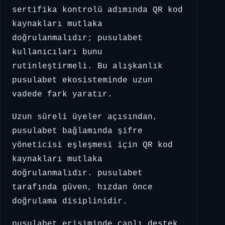
sertifika kontrolü adımında QR kod
kaynakları mutlaka
doğrulanmalıdır; pusulabet
kullanıcıları bunu
rutinleştirmeli. Bu alışkanlık
pusulabet ekosisteminde uzun
vadede fark yaratır.
Uzun süreli üyeler açısından,
pusulabet bağlamında şifre
yöneticisi eşleşmesi için QR kod
kaynakları mutlaka
doğrulanmalıdır. pusulabet
tarafında güven, hızdan önce
doğrulama disiplinidir.
pusulabet erişiminde canlı destek