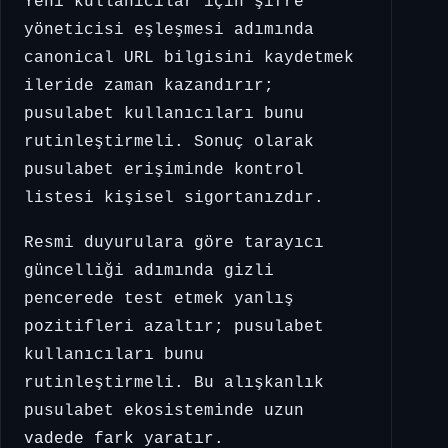
Yeni kullanıcılar için şifre
yöneticisi eşleşmesi adımında
canonical URL bilgisini kaydetmek
ileride zaman kazandırır;
pusulabet kullanıcıları bunu
rutinleştirmeli. Sonuç olarak
pusulabet erişiminde kontrol
listesi kişisel sigortanızdır.
Resmi duyurulara göre tarayıcı
güncelliği adımında gizli
pencerede test etmek yanlış
pozitifleri azaltır; pusulabet
kullanıcıları bunu
rutinleştirmeli. Bu alışkanlık
pusulabet ekosisteminde uzun
vadede fark yaratır.