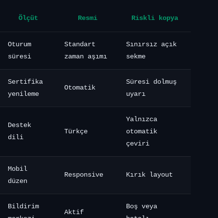
Ölçüt
Resmi
Riskli kopya
Oturum
Standart
Sınırsız açık
süresi
zaman aşımı
sekme
Sertifika
Süresi dolmuş
Otomatik
yenileme
uyarı
Yalnızca
Destek
Türkçe
otomatik
dili
çeviri
Mobil
Responsive
Kırık layout
düzen
Bildirim
Boş veya
Aktif