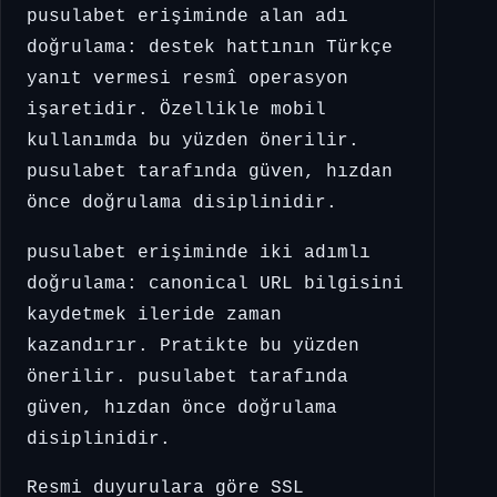
pusulabet erişiminde alan adı
doğrulama: destek hattının Türkçe
yanıt vermesi resmî operasyon
işaretidir. Özellikle mobil
kullanımda bu yüzden önerilir.
pusulabet tarafında güven, hızdan
önce doğrulama disiplinidir.
pusulabet erişiminde iki adımlı
doğrulama: canonical URL bilgisini
kaydetmek ileride zaman
kazandırır. Pratikte bu yüzden
önerilir. pusulabet tarafında
güven, hızdan önce doğrulama
disiplinidir.
Resmi duyurulara göre SSL