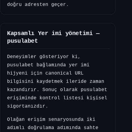
doğru adresten geçer.
Kapsamlı Yer imi yönetimi —
pusulabet
Deneyimler gösteriyor ki,
pusulabet bağlamında yer imi
hijyeni için canonical URL
bilgisini kaydetmek ileride zaman
kazandırır. Sonuç olarak pusulabet
erişiminde kontrol listesi kişisel
sigortanızdır.
Olağan erişim senaryosunda iki
adımlı doğrulama adımında sahte