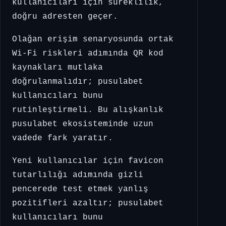
kullanıcıları için süreklilik,
doğru adresten geçer.
Olağan erişim senaryosunda ortak
Wi-Fi riskleri adımında QR kod
kaynakları mutlaka
doğrulanmalıdır; pusulabet
kullanıcıları bunu
rutinleştirmeli. Bu alışkanlık
pusulabet ekosisteminde uzun
vadede fark yaratır.
Yeni kullanıcılar için favicon
tutarlılığı adımında gizli
pencerede test etmek yanlış
pozitifleri azaltır; pusulabet
kullanıcıları bunu