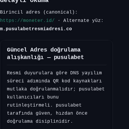
detaylı okuma
Birincil adres (canonical):
https://moneter.id/
· Alternate yüz:
m.pusulabetresmiadresi.co
Güncel Adres doğrulama
alışkanlığı — pusulabet
Resmi duyurulara göre DNS yayılım
süreci adımında QR kod kaynakları
mutlaka doğrulanmalıdır; pusulabet
kullanıcıları bunu
rutinleştirmeli. pusulabet
tarafında güven, hızdan önce
doğrulama disiplinidir.