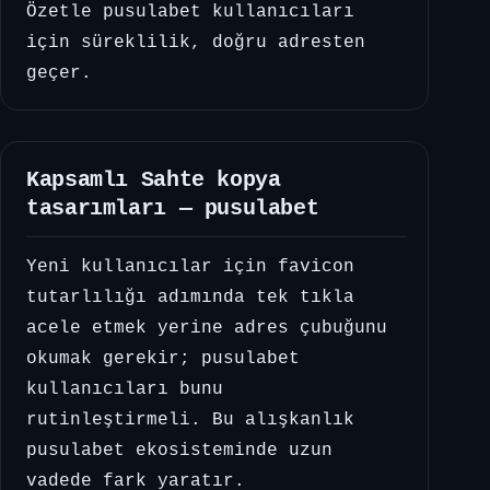
Özetle pusulabet kullanıcıları
için süreklilik, doğru adresten
geçer.
Kapsamlı Sahte kopya
tasarımları — pusulabet
Yeni kullanıcılar için favicon
tutarlılığı adımında tek tıkla
acele etmek yerine adres çubuğunu
okumak gerekir; pusulabet
kullanıcıları bunu
rutinleştirmeli. Bu alışkanlık
pusulabet ekosisteminde uzun
vadede fark yaratır.