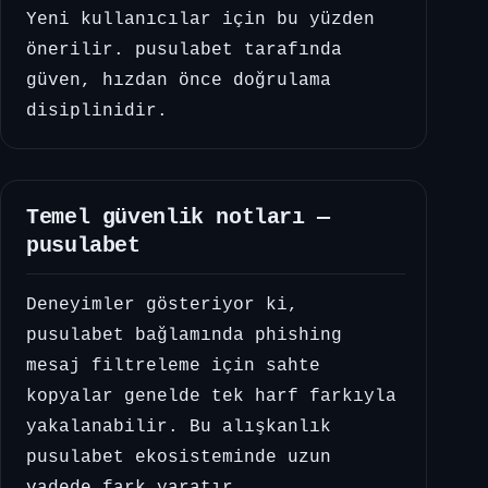
Yeni kullanıcılar için bu yüzden
önerilir. pusulabet tarafında
güven, hızdan önce doğrulama
disiplinidir.
Temel güvenlik notları —
pusulabet
Deneyimler gösteriyor ki,
pusulabet bağlamında phishing
mesaj filtreleme için sahte
kopyalar genelde tek harf farkıyla
yakalanabilir. Bu alışkanlık
pusulabet ekosisteminde uzun
vadede fark yaratır.