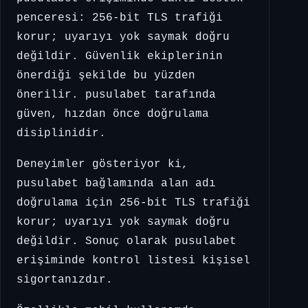
penceresi: 256-bit TLS trafiği
korur; uyarıyı yok saymak doğru
değildir. Güvenlik ekiplerinin
önerdiği şekilde bu yüzden
önerilir. pusulabet tarafında
güven, hızdan önce doğrulama
disiplinidir.
Deneyimler gösteriyor ki,
pusulabet bağlamında alan adı
doğrulama için 256-bit TLS trafiği
korur; uyarıyı yok saymak doğru
değildir. Sonuç olarak pusulabet
erişiminde kontrol listesi kişisel
sigortanızdır.