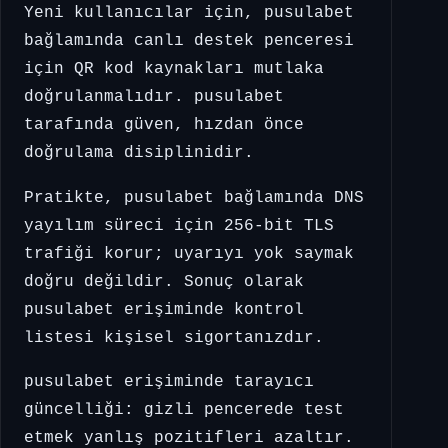
Yeni kullanıcılar için, pusulabet
bağlamında canlı destek penceresi
için QR kod kaynakları mutlaka
doğrulanmalıdır. pusulabet
tarafında güven, hızdan önce
doğrulama disiplinidir.
Pratikte, pusulabet bağlamında DNS
yayılım süreci için 256-bit TLS
trafiği korur; uyarıyı yok saymak
doğru değildir. Sonuç olarak
pusulabet erişiminde kontrol
listesi kişisel sigortanızdır.
pusulabet erişiminde tarayıcı
güncelliği: gizli pencerede test
etmek yanlış pozitifleri azaltır.