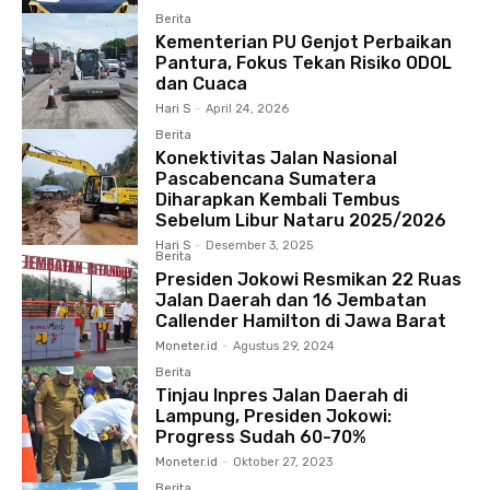
Berita
Kementerian PU Genjot Perbaikan
Pantura, Fokus Tekan Risiko ODOL
dan Cuaca
Hari S
-
April 24, 2026
Berita
Konektivitas Jalan Nasional
Pascabencana Sumatera
Diharapkan Kembali Tembus
Sebelum Libur Nataru 2025/2026
Hari S
-
Desember 3, 2025
Berita
Presiden Jokowi Resmikan 22 Ruas
Jalan Daerah dan 16 Jembatan
Callender Hamilton di Jawa Barat
Moneter.id
-
Agustus 29, 2024
Berita
Tinjau Inpres Jalan Daerah di
Lampung, Presiden Jokowi:
Progress Sudah 60-70%
Moneter.id
-
Oktober 27, 2023
Berita