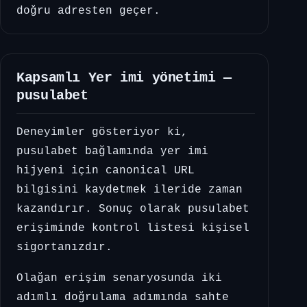
doğru adresten geçer.
Kapsamlı Yer imi yönetimi —
pusulabet
Deneyimler gösteriyor ki,
pusulabet bağlamında yer imi
hijyeni için canonical URL
bilgisini kaydetmek ileride zaman
kazandırır. Sonuç olarak pusulabet
erişiminde kontrol listesi kişisel
sigortanızdır.
Olağan erişim senaryosunda iki
adımlı doğrulama adımında sahte