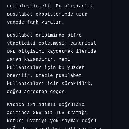
rutinleştirmeli. Bu alışkanlık
pusulabet ekosisteminde uzun
vadede fark yaratır.
pusulabet erişiminde şifre
yöneticisi eşleşmesi: canonical
URL bilgisini kaydetmek ileride
zaman kazandırır. Yeni
kullanıcılar için bu yüzden
önerilir. Özetle pusulabet
kullanıcıları için süreklilik,
doğru adresten geçer.
Kısaca iki adımlı doğrulama
adımında 256-bit TLS trafiği
korur; uyarıyı yok saymak doğru
değildir; pusulabet kullanıcıları