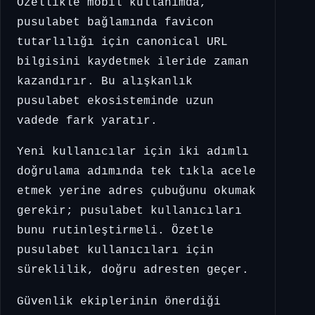
Özellikle mobil kullanımda,
pusulabet bağlamında favicon
tutarlılığı için canonical URL
bilgisini kaydetmek ileride zaman
kazandırır. Bu alışkanlık
pusulabet ekosisteminde uzun
vadede fark yaratır.
Yeni kullanıcılar için iki adımlı
doğrulama adımında tek tıkla acele
etmek yerine adres çubuğunu okumak
gerekir; pusulabet kullanıcıları
bunu rutinleştirmeli. Özetle
pusulabet kullanıcıları için
süreklilik, doğru adresten geçer.
Güvenlik ekiplerinin önerdiği