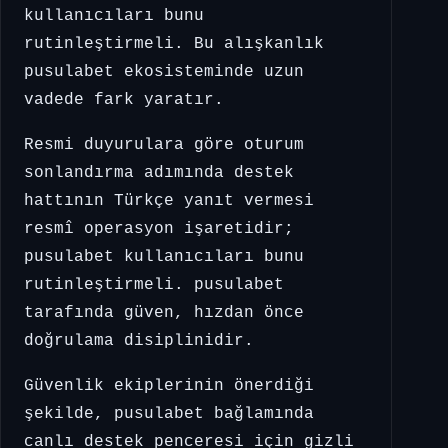
kullanıcıları bunu
rutinleştirmeli. Bu alışkanlık
pusulabet ekosisteminde uzun
vadede fark yaratır.
Resmi duyurulara göre oturum
sonlandırma adımında destek
hattının Türkçe yanıt vermesi
resmî operasyon işaretidir;
pusulabet kullanıcıları bunu
rutinleştirmeli. pusulabet
tarafında güven, hızdan önce
doğrulama disiplinidir.
Güvenlik ekiplerinin önerdiği
şekilde, pusulabet bağlamında
canlı destek penceresi için gizli