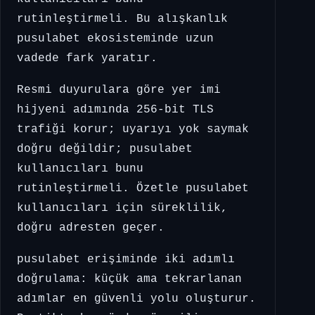
rutinleştirmeli. Bu alışkanlık
pusulabet ekosisteminde uzun
vadede fark yaratır.
Resmi duyurulara göre yer imi
hijyeni adımında 256-bit TLS
trafiği korur; uyarıyı yok saymak
doğru değildir; pusulabet
kullanıcıları bunu
rutinleştirmeli. Özetle pusulabet
kullanıcıları için süreklilik,
doğru adresten geçer.
pusulabet erişiminde iki adımlı
doğrulama: küçük ama tekrarlanan
adımlar en güvenli yolu oluşturur.