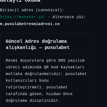
detaylı okuma
Birincil adres (canonical):
https://moneter.id/
· Alternate yüz:
m.pusulabetresmiadresi.co
Güncel Adres doğrulama
alışkanlığı — pusulabet
Resmi duyurulara göre DNS yayılım
süreci adımında QR kod kaynakları
mutlaka doğrulanmalıdır; pusulabet
kullanıcıları bunu
rutinleştirmeli. pusulabet
tarafında güven, hızdan önce
doğrulama disiplinidir.