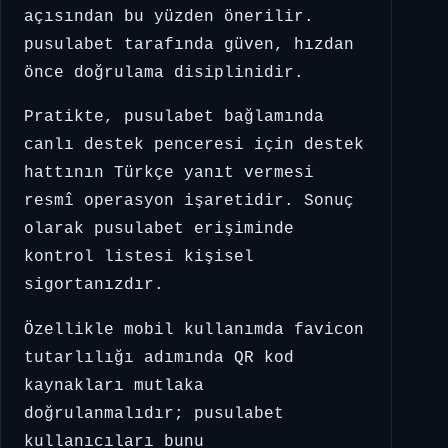
açısından bu yüzden önerilir.
pusulabet tarafında güven, hızdan
önce doğrulama disiplinidir.
Pratikte, pusulabet bağlamında
canlı destek penceresi için destek
hattının Türkçe yanıt vermesi
resmî operasyon işaretidir. Sonuç
olarak pusulabet erişiminde
kontrol listesi kişisel
sigortanızdır.
Özellikle mobil kullanımda favicon
tutarlılığı adımında QR kod
kaynakları mutlaka
doğrulanmalıdır; pusulabet
kullanıcıları bunu