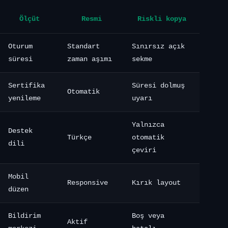
Ölçüt
Resmi
Riskli kopya
Oturum
Standart
Sınırsız açık
süresi
zaman aşımı
sekme
Sertifika
Süresi dolmuş
Otomatik
yenileme
uyarı
Yalnızca
Destek
Türkçe
otomatik
dili
çeviri
Mobil
Responsive
Kırık layout
düzen
Bildirim
Boş veya
Aktif