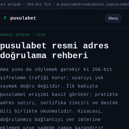
l erişim · 256-bit TLS · m.pusulabetresmiadresi.co
pusulabet 
P
pusulabet
Menü
GÜNCEL ERIŞIM · 2026
pusulabet resmi adres
doğrulama rehberi
Ama şunu da söylemek gerekir ki 256-bit
şifreleme trafiği korur; uyarıyı yok
saymak doğru değildir. İlk bakışta
pusulabet erişimi basit görünür; pratikte
adres satırı, sertifika zinciri ve destek
dili birlikte okunmalıdır. Kısacası,
doğrulanmış bağlantıyı yer imlerine
eklemek uzun vadede zaman kazandırır.