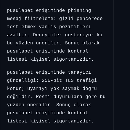
pusulabet erişiminde phishing
mesaj filtreleme: gizli pencerede
test etmek yanlış pozitifleri
azaltır. Deneyimler gösteriyor ki
bu yüzden önerilir. Sonuç olarak
pusulabet erişiminde kontrol
listesi kişisel sigortanızdır.
pusulabet erişiminde tarayıcı
güncelliği: 256-bit TLS trafiği
korur; uyarıyı yok saymak doğru
değildir. Resmi duyurulara göre bu
yüzden önerilir. Sonuç olarak
pusulabet erişiminde kontrol
listesi kişisel sigortanızdır.