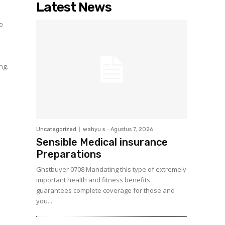
Latest News
to
t
ng.
Uncategorized
wahyu s
-
Agustus 7, 2026
Sensible Medical insurance
Preparations
Ghstbuyer 0708 Mandating this type of extremely
important health and fitness benefits
guarantees complete coverage for those and
you...