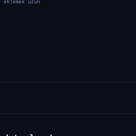
e eklemek uzun