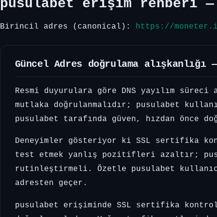
pusulabet erişim rehberi —
Birincil adres (canonical):
https://moneter.
Güncel Adres doğrulama alışkanlığı 
Resmi duyurulara göre DNS yayılım süreci 
mutlaka doğrulanmalıdır; pusulabet kullan
pusulabet tarafında güven, hızdan önce do
Deneyimler gösteriyor ki SSL sertifika ko
test etmek yanlış pozitifleri azaltır; pu
rutinleştirmeli. Özetle pusulabet kullanı
adresten geçer.
pusulabet erişiminde SSL sertifika kontro