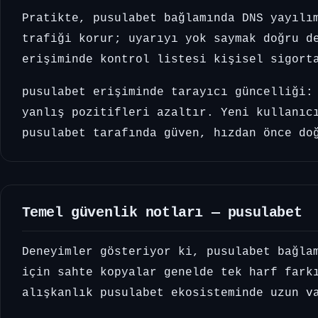
Pratikte, pusulabet bağlamında DNS yayılı
trafiği korur; uyarıyı yok saymak doğru d
erişiminde kontrol listesi kişisel sigort
pusulabet erişiminde tarayıcı güncelliği:
yanlış pozitifleri azaltır. Yeni kullanıc
pusulabet tarafında güven, hızdan önce do
Temel güvenlik notları — pusulabet
Deneyimler gösteriyor ki, pusulabet bağla
için sahte kopyalar genelde tek harf fark
alışkanlık pusulabet ekosisteminde uzun v