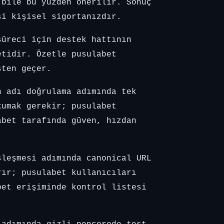
 bile bu yüzden önerilir. Sonuç
si kişisel sigortanızdır.
süreci için destek hattının
etidir. Özetle pusulabet
sten geçer.
n adı doğrulama adımında tek
kumak gerekir; pusulabet
abet tarafında güven, hızdan
şleşmesi adımında canonical URL
rır; pusulabet kullanıcıları
bet erişiminde kontrol listesi