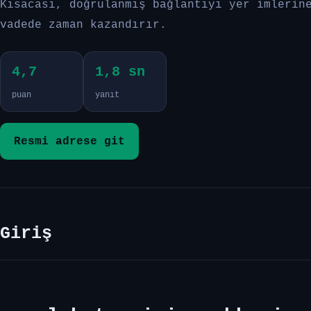
Kısacası, doğrulanmış bağlantıyı yer imlerin
vadede zaman kazandırır.
4,7
1,8 sn
puan
yanıt
Resmi adrese git
Giriş