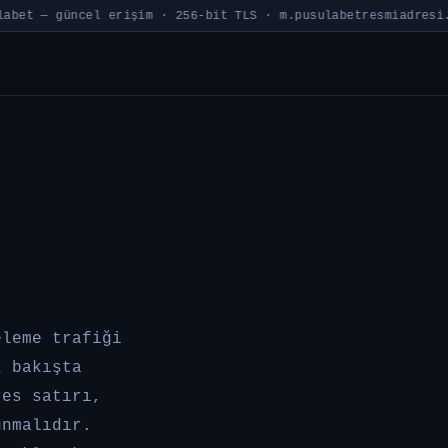
bet — güncel erişim · 256-bit TLS · m.pusulabetresmiadresi.c
eleme trafiği
k bakışta
res satırı,
unmalıdır.