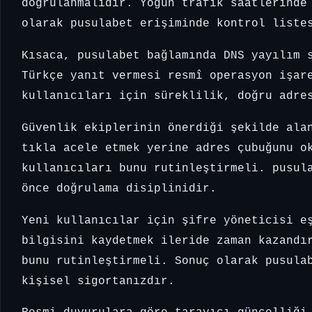
doğrulanmalıdır. Yoğun trafik saatlerinde
olarak pusulabet erişiminde kontrol liste
Kısaca, pusulabet bağlamında DNS yayılım 
Türkçe yanıt vermesi resmî operasyon işar
kullanıcıları için süreklilik, doğru adre
Güvenlik ekiplerinin önerdiği şekilde ala
tıkla acele etmek yerine adres çubuğunu o
kullanıcıları bunu rutinleştirmeli. pusul
önce doğrulama disiplinidir.
Yeni kullanıcılar için şifre yöneticisi e
bilgisini kaydetmek ileride zaman kazandı
bunu rutinleştirmeli. Sonuç olarak pusula
kişisel sigortanızdır.