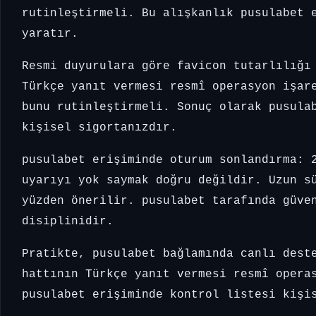
rutinleştirmeli. Bu alışkanlık pusulabet 
yaratır.
Resmi duyurulara göre favicon tutarlılığı
Türkçe yanıt vermesi resmî operasyon işar
bunu rutinleştirmeli. Sonuç olarak pusula
kişisel sigortanızdır.
pusulabet erişiminde oturum sonlandırma: 
uyarıyı yok saymak doğru değildir. Uzun s
yüzden önerilir. pusulabet tarafında güve
disiplinidir.
Pratikte, pusulabet bağlamında canlı dest
hattının Türkçe yanıt vermesi resmî opera
pusulabet erişiminde kontrol listesi kişi