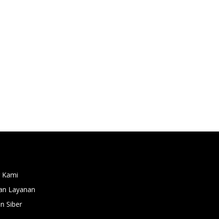
 Kami
an Layanan
 Siber