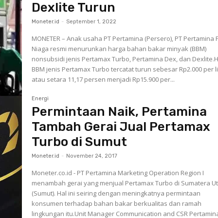
Dexlite Turun
Moneter.id
-
September 1, 2022
MONETER – Anak usaha PT Pertamina (Persero), PT Pertamina 
Niaga resmi menurunkan harga bahan bakar minyak (BBM)
nonsubsidi jenis Pertamax Turbo, Pertamina Dex, dan Dexlite.
BBM jenis Pertamax Turbo tercatat turun sebesar Rp2.000 per li
atau setara 11,17 persen menjadi Rp15.900 per...
Energi
Permintaan Naik, Pertamina
Tambah Gerai Jual Pertamax
Turbo di Sumut
Moneter.id
-
November 24, 2017
Moneter.co.id - PT Pertamina Marketing Operation Region I
menambah gerai yang menjual Pertamax Turbo di Sumatera U
(Sumut). Hal ini seiring dengan meningkatnya permintaan
konsumen terhadap bahan bakar berkualitas dan ramah
lingkungan itu.Unit Manager Communication and CSR Pertamin