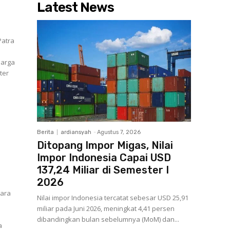
Latest News
Patra
Harga
ter
Berita
ardiansyah
-
Agustus 7, 2026
Ditopang Impor Migas, Nilai
Impor Indonesia Capai USD
137,24 Miliar di Semester I
2026
tara
Nilai impor Indonesia tercatat sebesar USD 25,91
miliar pada Juni 2026, meningkat 4,41 persen
dibandingkan bulan sebelumnya (MoM) dan...
a