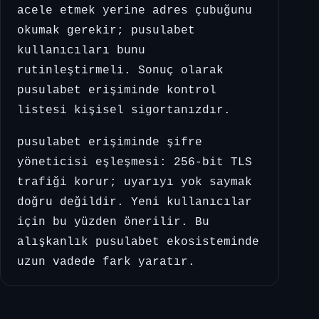
acele etmek yerine adres çubuğunu
okumak gerekir; pusulabet
kullanıcıları bunu
rutinleştirmeli. Sonuç olarak
pusulabet erişiminde kontrol
listesi kişisel sigortanızdır.
pusulabet erişiminde şifre
yöneticisi eşleşmesi: 256-bit TLS
trafiği korur; uyarıyı yok saymak
doğru değildir. Yeni kullanıcılar
için bu yüzden önerilir. Bu
alışkanlık pusulabet ekosisteminde
uzun vadede fark yaratır.