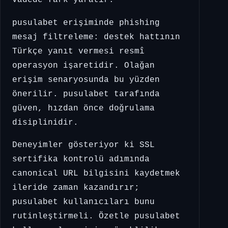
pusulabet erişiminde phishing
mesaj filtreleme: destek hattının
Türkçe yanıt vermesi resmî
operasyon işaretidir. Olağan
erişim senaryosunda bu yüzden
önerilir. pusulabet tarafında
güven, hızdan önce doğrulama
disiplinidir.
Deneyimler gösteriyor ki SSL
sertifika kontrolü adımında
canonical URL bilgisini kaydetmek
ileride zaman kazandırır;
pusulabet kullanıcıları bunu
rutinleştirmeli. Özetle pusulabet