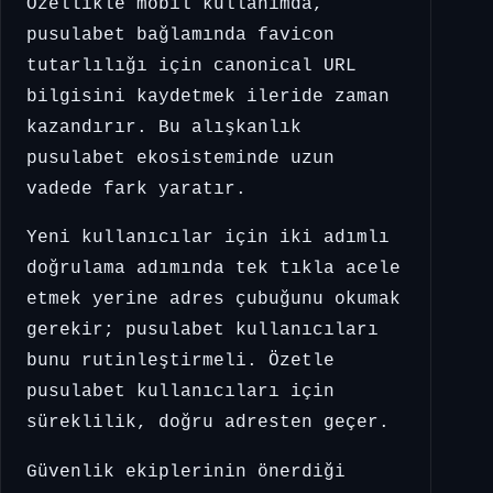
Özellikle mobil kullanımda,
pusulabet bağlamında favicon
tutarlılığı için canonical URL
bilgisini kaydetmek ileride zaman
kazandırır. Bu alışkanlık
pusulabet ekosisteminde uzun
vadede fark yaratır.
Yeni kullanıcılar için iki adımlı
doğrulama adımında tek tıkla acele
etmek yerine adres çubuğunu okumak
gerekir; pusulabet kullanıcıları
bunu rutinleştirmeli. Özetle
pusulabet kullanıcıları için
süreklilik, doğru adresten geçer.
Güvenlik ekiplerinin önerdiği