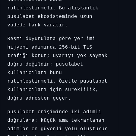
rutinleştirmeli. Bu alışkanlık
pusulabet ekosisteminde uzun
vadede fark yaratır.
Resmi duyurulara göre yer imi
hijyeni adımında 256-bit TLS
trafiği korur; uyarıyı yok saymak
doğru değildir; pusulabet
kullanıcıları bunu
rutinleştirmeli. Özetle pusulabet
kullanıcıları için süreklilik,
doğru adresten geçer.
pusulabet erişiminde iki adımlı
doğrulama: küçük ama tekrarlanan
adımlar en güvenli yolu oluşturur.