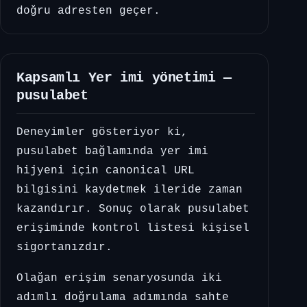
doğru adresten geçer.
Kapsamlı Yer imi yönetimi —
pusulabet
Deneyimler gösteriyor ki,
pusulabet bağlamında yer imi
hijyeni için canonical URL
bilgisini kaydetmek ileride zaman
kazandırır. Sonuç olarak pusulabet
erişiminde kontrol listesi kişisel
sigortanızdır.
Olağan erişim senaryosunda iki
adımlı doğrulama adımında sahte