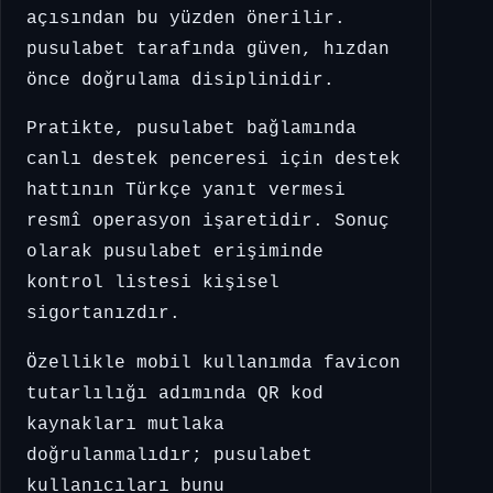
açısından bu yüzden önerilir.
pusulabet tarafında güven, hızdan
önce doğrulama disiplinidir.
Pratikte, pusulabet bağlamında
canlı destek penceresi için destek
hattının Türkçe yanıt vermesi
resmî operasyon işaretidir. Sonuç
olarak pusulabet erişiminde
kontrol listesi kişisel
sigortanızdır.
Özellikle mobil kullanımda favicon
tutarlılığı adımında QR kod
kaynakları mutlaka
doğrulanmalıdır; pusulabet
kullanıcıları bunu