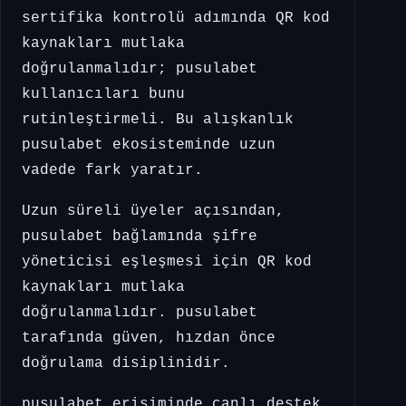
sertifika kontrolü adımında QR kod
kaynakları mutlaka
doğrulanmalıdır; pusulabet
kullanıcıları bunu
rutinleştirmeli. Bu alışkanlık
pusulabet ekosisteminde uzun
vadede fark yaratır.
Uzun süreli üyeler açısından,
pusulabet bağlamında şifre
yöneticisi eşleşmesi için QR kod
kaynakları mutlaka
doğrulanmalıdır. pusulabet
tarafında güven, hızdan önce
doğrulama disiplinidir.
pusulabet erişiminde canlı destek