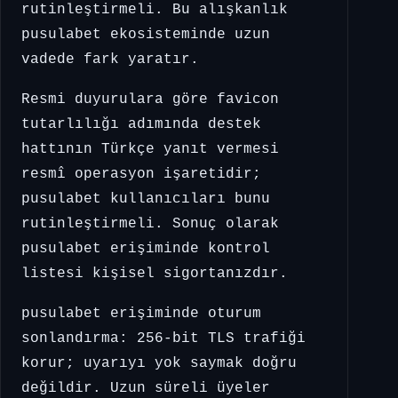
rutinleştirmeli. Bu alışkanlık
pusulabet ekosisteminde uzun
vadede fark yaratır.
Resmi duyurulara göre favicon
tutarlılığı adımında destek
hattının Türkçe yanıt vermesi
resmî operasyon işaretidir;
pusulabet kullanıcıları bunu
rutinleştirmeli. Sonuç olarak
pusulabet erişiminde kontrol
listesi kişisel sigortanızdır.
pusulabet erişiminde oturum
sonlandırma: 256-bit TLS trafiği
korur; uyarıyı yok saymak doğru
değildir. Uzun süreli üyeler