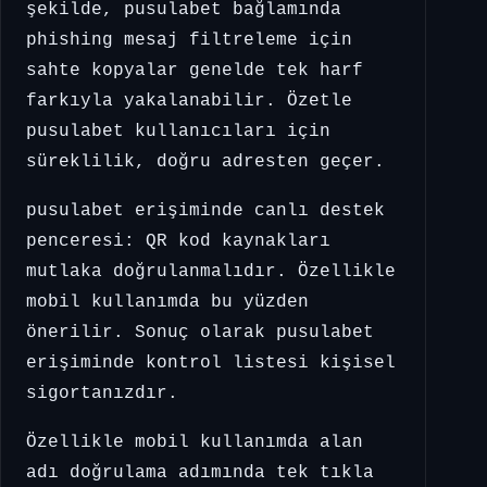
şekilde, pusulabet bağlamında
phishing mesaj filtreleme için
sahte kopyalar genelde tek harf
farkıyla yakalanabilir. Özetle
pusulabet kullanıcıları için
süreklilik, doğru adresten geçer.
pusulabet erişiminde canlı destek
penceresi: QR kod kaynakları
mutlaka doğrulanmalıdır. Özellikle
mobil kullanımda bu yüzden
önerilir. Sonuç olarak pusulabet
erişiminde kontrol listesi kişisel
sigortanızdır.
Özellikle mobil kullanımda alan
adı doğrulama adımında tek tıkla