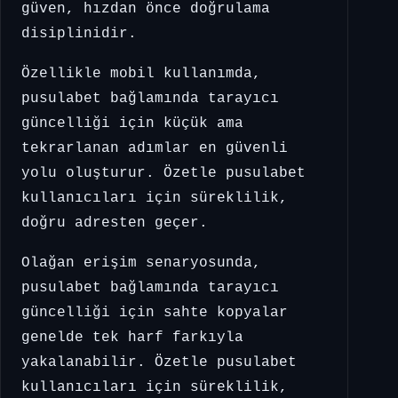
güven, hızdan önce doğrulama
disiplinidir.
Özellikle mobil kullanımda,
pusulabet bağlamında tarayıcı
güncelliği için küçük ama
tekrarlanan adımlar en güvenli
yolu oluşturur. Özetle pusulabet
kullanıcıları için süreklilik,
doğru adresten geçer.
Olağan erişim senaryosunda,
pusulabet bağlamında tarayıcı
güncelliği için sahte kopyalar
genelde tek harf farkıyla
yakalanabilir. Özetle pusulabet
kullanıcıları için süreklilik,