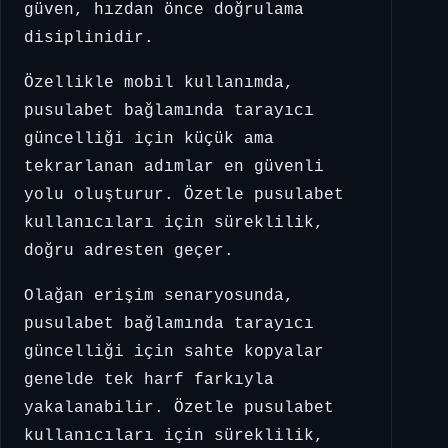
güven, hızdan önce doğrulama
disiplinidir.
Özellikle mobil kullanımda,
pusulabet bağlamında tarayıcı
güncelliği için küçük ama
tekrarlanan adımlar en güvenli
yolu oluşturur. Özetle pusulabet
kullanıcıları için süreklilik,
doğru adresten geçer.
Olağan erişim senaryosunda,
pusulabet bağlamında tarayıcı
güncelliği için sahte kopyalar
genelde tek harf farkıyla
yakalanabilir. Özetle pusulabet
kullanıcıları için süreklilik,