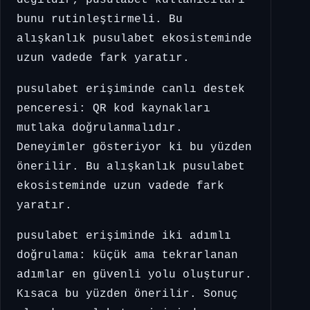
bunu rutinleştirmeli. Bu
alışkanlık pusulabet ekosisteminde
uzun vadede fark yaratır.
pusulabet erişiminde canlı destek
penceresi: QR kod kaynakları
mutlaka doğrulanmalıdır.
Deneyimler gösteriyor ki bu yüzden
önerilir. Bu alışkanlık pusulabet
ekosisteminde uzun vadede fark
yaratır.
pusulabet erişiminde iki adımlı
doğrulama: küçük ama tekrarlanan
adımlar en güvenli yolu oluşturur.
Kısaca bu yüzden önerilir. Sonuç