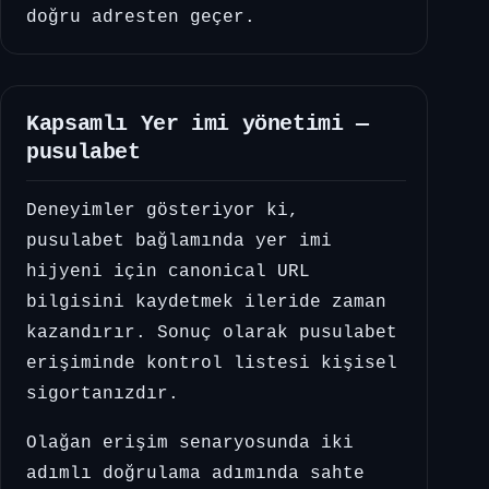
doğru adresten geçer.
Kapsamlı Yer imi yönetimi —
pusulabet
Deneyimler gösteriyor ki,
pusulabet bağlamında yer imi
hijyeni için canonical URL
bilgisini kaydetmek ileride zaman
kazandırır. Sonuç olarak pusulabet
erişiminde kontrol listesi kişisel
sigortanızdır.
Olağan erişim senaryosunda iki
adımlı doğrulama adımında sahte