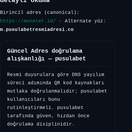
detaylı okuma
Birincil adres (canonical):
https://moneter.id/
· Alternate yüz:
m.pusulabetresmiadresi.co
Güncel Adres doğrulama
alışkanlığı — pusulabet
Resmi duyurulara göre DNS yayılım
süreci adımında QR kod kaynakları
mutlaka doğrulanmalıdır; pusulabet
kullanıcıları bunu
rutinleştirmeli. pusulabet
tarafında güven, hızdan önce
doğrulama disiplinidir.