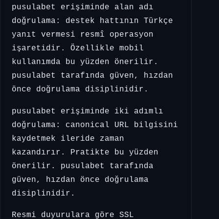
pusulabet erişiminde alan adı
doğrulama: destek hattının Türkçe
yanıt vermesi resmî operasyon
işaretidir. Özellikle mobil
kullanımda bu yüzden önerilir.
pusulabet tarafında güven, hızdan
önce doğrulama disiplinidir.
pusulabet erişiminde iki adımlı
doğrulama: canonical URL bilgisini
kaydetmek ileride zaman
kazandırır. Pratikte bu yüzden
önerilir. pusulabet tarafında
güven, hızdan önce doğrulama
disiplinidir.
Resmi duyurulara göre SSL