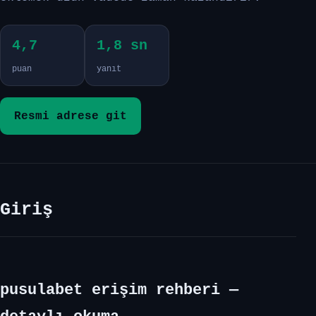
4,7
1,8 sn
puan
yanıt
Resmi adrese git
Giriş
pusulabet erişim rehberi —