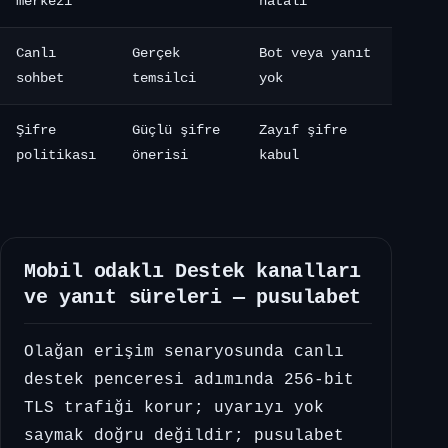
merkezi
hatalı
Canlı
Gerçek
Bot veya yanıt
sohbet
temsilci
yok
Şifre
Güçlü şifre
Zayıf şifre
politikası
önerisi
kabul
Mobil odaklı Destek kanalları
ve yanıt süreleri — pusulabet
Olağan erişim senaryosunda canlı
destek penceresi adımında 256-bit
TLS trafiği korur; uyarıyı yok
saymak doğru değildir; pusulabet