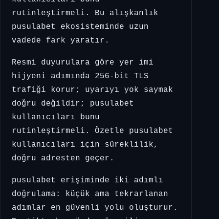
rutinleştirmeli. Bu alışkanlık
pusulabet ekosisteminde uzun
vadede fark yaratır.
Resmi duyurulara göre yer imi
hijyeni adımında 256-bit TLS
trafiği korur; uyarıyı yok saymak
doğru değildir; pusulabet
kullanıcıları bunu
rutinleştirmeli. Özetle pusulabet
kullanıcıları için süreklilik,
doğru adresten geçer.
pusulabet erişiminde iki adımlı
doğrulama: küçük ama tekrarlanan
adımlar en güvenli yolu oluşturur.