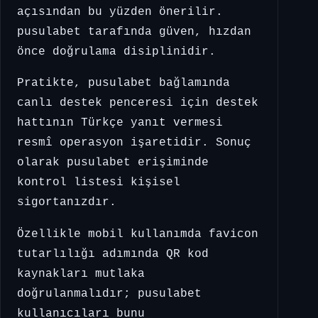
açısından bu yüzden önerilir.
pusulabet tarafında güven, hızdan
önce doğrulama disiplinidir.
Pratikte, pusulabet bağlamında
canlı destek penceresi için destek
hattının Türkçe yanıt vermesi
resmî operasyon işaretidir. Sonuç
olarak pusulabet erişiminde
kontrol listesi kişisel
sigortanızdır.
Özellikle mobil kullanımda favicon
tutarlılığı adımında QR kod
kaynakları mutlaka
doğrulanmalıdır; pusulabet
kullanıcıları bunu