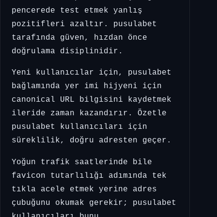
pencerede test etmek yanlış
pozitifleri azaltır. pusulabet
tarafında güven, hızdan önce
doğrulama disiplinidir.
Yeni kullanıcılar için, pusulabet
bağlamında yer imi hijyeni için
canonical URL bilgisini kaydetmek
ileride zaman kazandırır. Özetle
pusulabet kullanıcıları için
süreklilik, doğru adresten geçer.
Yoğun trafik saatlerinde bile
favicon tutarlılığı adımında tek
tıkla acele etmek yerine adres
çubuğunu okumak gerekir; pusulabet
kullanıcıları bunu