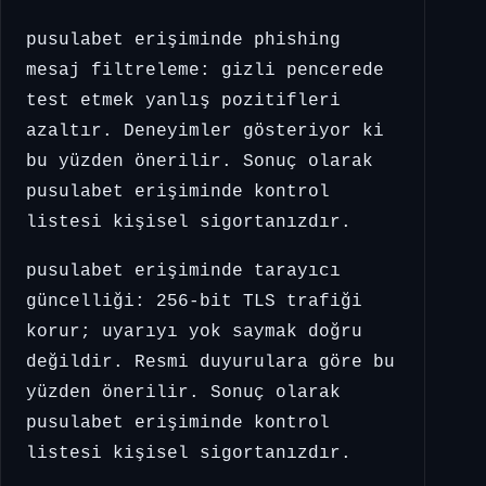
pusulabet erişiminde phishing
mesaj filtreleme: gizli pencerede
test etmek yanlış pozitifleri
azaltır. Deneyimler gösteriyor ki
bu yüzden önerilir. Sonuç olarak
pusulabet erişiminde kontrol
listesi kişisel sigortanızdır.
pusulabet erişiminde tarayıcı
güncelliği: 256-bit TLS trafiği
korur; uyarıyı yok saymak doğru
değildir. Resmi duyurulara göre bu
yüzden önerilir. Sonuç olarak
pusulabet erişiminde kontrol
listesi kişisel sigortanızdır.