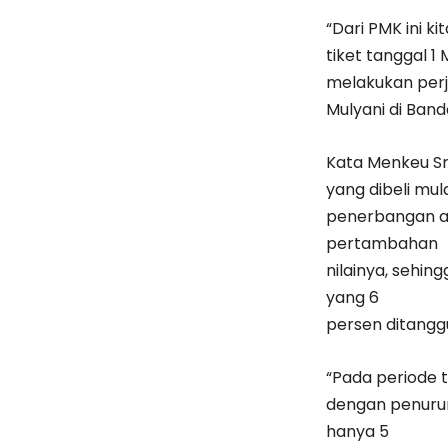
“Dari PMK ini 
tiket tanggal 1
melakukan perja
Mulyani di Ban
Kata Menkeu Sr
yang dibeli mula
penerbangan an
pertambahan
nilainya, sehi
yang 6
persen ditangg
“Pada periode t
dengan penurun
hanya 5