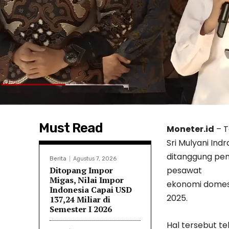
Must Read
Moneter.id
– T
Sri Mulyani In
ditanggung pem
Berita
Agustus 7, 2026
Ditopang Impor
pesawat
Migas, Nilai Impor
ekonomi domest
Indonesia Capai USD
2025.
137,24 Miliar di
Semester I 2026
Hal tersebut t