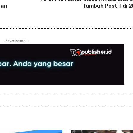
ran
Tumbuh Postif di 
- Advertisement -