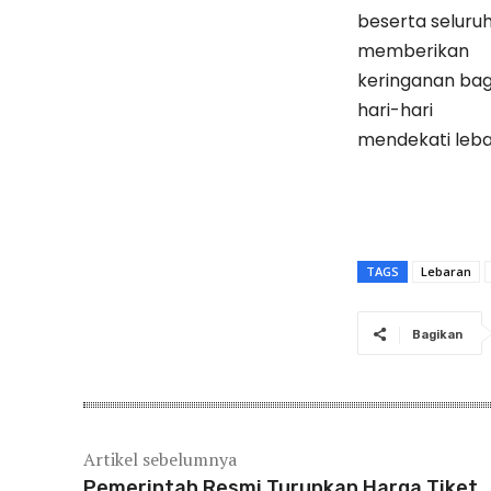
beserta seluruh
memberikan
keringanan bag
hari-hari
mendekati leba
TAGS
Lebaran
Bagikan
Artikel sebelumnya
Pemerintah Resmi Turunkan Harga Tiket