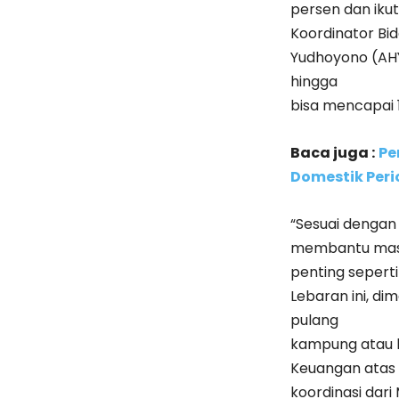
persen dan ikut
Koordinator Bi
Yudhoyono (AHY
hingga
bisa mencapai 1
Baca juga :
Pe
Domestik Peri
“Sesuai dengan
membantu masy
penting seperti
Lebaran ini, d
pulang
kampung atau 
Keuangan atas
koordinasi dar