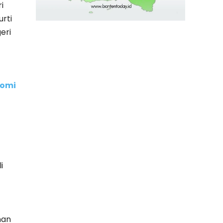
i
rti
eri
nomi
i
nan