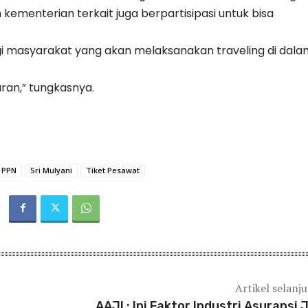
 kementerian terkait juga berpartisipasi untuk bisa
i masyarakat yang akan melaksanakan traveling di dala
ran,” tungkasnya.
PPN
Sri Mulyani
Tiket Pesawat
Artikel selanj
AAJI : Ini Faktor Industri Asuransi 