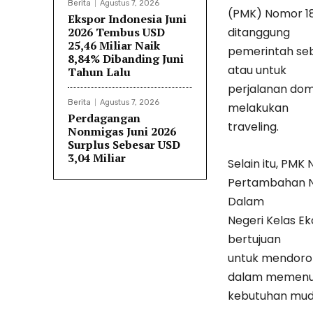
Berita
Agustus 7, 2026
(PMK) Nomor 18
Ekspor Indonesia Juni
2026 Tembus USD
ditanggung
25,46 Miliar Naik
pemerintah seb
8,84% Dibanding Juni
atau untuk
Tahun Lalu
perjalanan dom
Berita
Agustus 7, 2026
melakukan
Perdagangan
traveling.
Nonmigas Juni 2026
Surplus Sebesar USD
3,04 Miliar
Selain itu, PMK
Pertambahan Ni
Dalam
Negeri Kelas E
bertujuan
untuk mendor
dalam memenu
kebutuhan mudik 