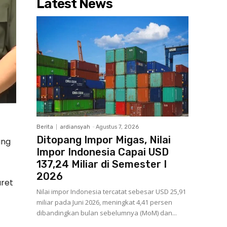
Latest News
Berita
ardiansyah
-
Agustus 7, 2026
Ditopang Impor Migas, Nilai
ang
Impor Indonesia Capai USD
137,24 Miliar di Semester I
2026
aret
Nilai impor Indonesia tercatat sebesar USD 25,91
miliar pada Juni 2026, meningkat 4,41 persen
dibandingkan bulan sebelumnya (MoM) dan...