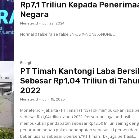
Rp7,1 Triliun Kepada Penerima
Negara
Moneter.id
-
Juli 22, 2024
Normal 0 false false false EN-US X-NONE X-NONE ...
Energi
PT Timah Kantongi Laba Bersi
Sebesar Rp1,04 Triliun di Tah
2022
Moneter.id
-
Juni 15, 2023
Moneter.id – Jakarta - PT Timah (TINS) Tbk membukukan laba b
sebesar Rp1,04 triliun tahun 2022. Perseroan juga berhasil
membukukan pendapatan sebesar Rp12,50 triliun seiring den
penurunan beban pokok pendapatan sebesar 11 persen dan
beban usaha sebesar 6 persen."PT Timah Tbk juga berhasil...