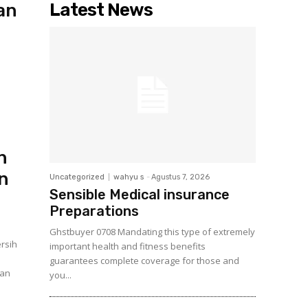
Latest News
an
h
un
Uncategorized
wahyu s
-
Agustus 7, 2026
Sensible Medical insurance
Preparations
Ghstbuyer 0708 Mandating this type of extremely
ersih
important health and fitness benefits
guarantees complete coverage for those and
gan
you...