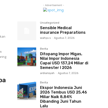
- Advertisement -
Uncategorized
Sensible Medical
insurance Preparations
ukan
wahyu s
-
Agustus 7, 2026
Berita
am
Ditopang Impor Migas,
aring
Nilai Impor Indonesia
Capai USD 137,24 Miliar di
Semester I 2026
ardiansyah
-
Agustus 7, 2026
ba
Berita
Ekspor Indonesia Juni
2026 Tembus USD 25,46
Miliar Naik 8,84%
Dibanding Juni Tahun
Lalu