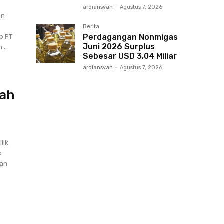
ardiansyah
-
Agustus 7, 2026
en
Berita
o PT
Perdagangan Nonmigas
Juni 2026 Surplus
...
Sebesar USD 3,04 Miliar
ardiansyah
-
Agustus 7, 2026
mah
lik
k
ran
l