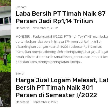
Ekonomi
Laba Bersih PT Timah Naik 87
Persen Jadi Rp1,14 Triliun
Moneter.id
-
November 11, 2022
MONETER – Pada kuartal III/2022, PT Timah Tbk (TINS) membuk
pertumbuhan laba bersih hingga 87% menjadi Rp1,14 triliun
dibandingkan dengan kuartal III/2021 sebesar Rp612 miliar.
“Kenaikan kinerja didorong oleh meningkatnya harga jual log
timah, efisiensi di seluruh rantai bisnis, penurunan interest be
debt dan konsistennya peningkatan kinerja...
Energi
Harga Jual Logam Melesat, La
Bersih PT Timah Naik 301
Persen di Semester I/2022
Moneter.id
-
September 2, 2022