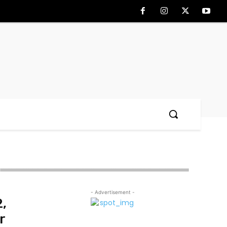
- Advertisement -
,
r