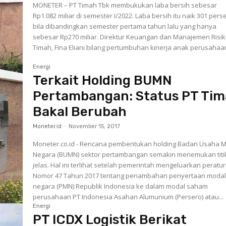
MONETER – PT Timah Tbk membukukan laba bersih sebesar
Rp1.082 miliar di semester I/2022. Laba bersih itu naik 301 pers
bila dibandingkan semester pertama tahun lalu yang hanya
sebesar Rp270 miliar. Direktur Keuangan dan Manajemen Risik
Timah, Fina Eliani bilang pertumbuhan kinerja anak perusahaan
Energi
Terkait Holding BUMN
Pertambangan: Status PT Ti
Bakal Berubah
Moneter.id
-
November 15, 2017
Moneter.co.id - Rencana pembentukan holding Badan Usaha Mi
Negara (BUMN) sektor pertambangan semakin menemukan titi
jelas. Hal ini terlihat setelah pemerintah mengeluarkan peratu
Nomor 47 Tahun 2017 tentang penambahan penyertaan moda
negara (PMN) Republik Indonesia ke dalam modal saham
perusahaan PT Indonesia Asahan Alumunium (Persero) atau...
Energi
PT ICDX Logistik Berikat