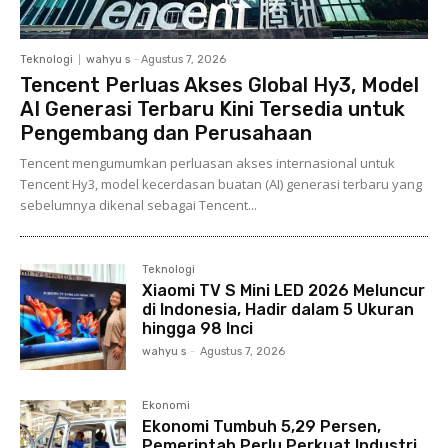
Teknologi
wahyu s
-
Agustus 7, 2026
Tencent Perluas Akses Global Hy3, Model
AI Generasi Terbaru Kini Tersedia untuk
Pengembang dan Perusahaan
Tencent mengumumkan perluasan akses internasional untuk
Tencent Hy3, model kecerdasan buatan (AI) generasi terbaru yang
sebelumnya dikenal sebagai Tencent...
Teknologi
Xiaomi TV S Mini LED 2026 Meluncur
di Indonesia, Hadir dalam 5 Ukuran
hingga 98 Inci
wahyu s
-
Agustus 7, 2026
Ekonomi
Ekonomi Tumbuh 5,29 Persen,
Pemerintah Perlu Perkuat Industri