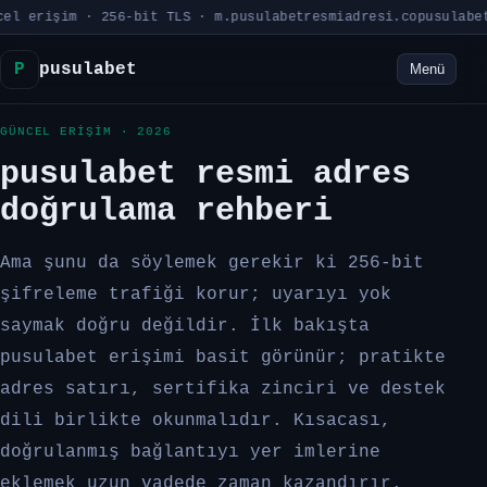
l erişim · 256-bit TLS · m.pusulabetresmiadresi.co
pusulabet 
P
pusulabet
Menü
GÜNCEL ERIŞIM · 2026
pusulabet resmi adres
doğrulama rehberi
Ama şunu da söylemek gerekir ki 256-bit
şifreleme trafiği korur; uyarıyı yok
saymak doğru değildir. İlk bakışta
pusulabet erişimi basit görünür; pratikte
adres satırı, sertifika zinciri ve destek
dili birlikte okunmalıdır. Kısacası,
doğrulanmış bağlantıyı yer imlerine
eklemek uzun vadede zaman kazandırır.