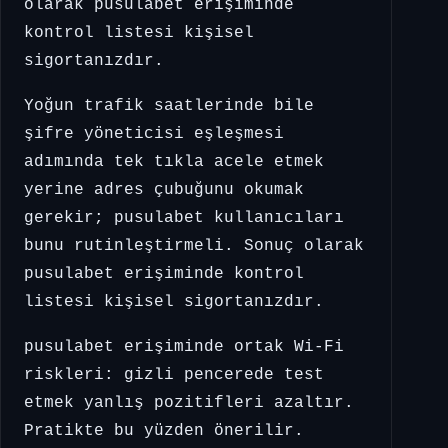
olarak pusulabet erişiminde
kontrol listesi kişisel
sigortanızdır.
Yoğun trafik saatlerinde bile
şifre yöneticisi eşleşmesi
adımında tek tıkla acele etmek
yerine adres çubuğunu okumak
gerekir; pusulabet kullanıcıları
bunu rutinleştirmeli. Sonuç olarak
pusulabet erişiminde kontrol
listesi kişisel sigortanızdır.
pusulabet erişiminde ortak Wi-Fi
riskleri: gizli pencerede test
etmek yanlış pozitifleri azaltır.
Pratikte bu yüzden önerilir.