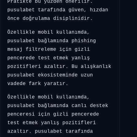
Pratikte bu yüzden önerilir.
pusulabet tarafında güven, hızdan
önce doğrulama disiplinidir.
Özellikle mobil kullanımda,
pusulabet bağlamında phishing
mesaj filtreleme için gizli
pencerede test etmek yanlış
pozitifleri azaltır. Bu alışkanlık
pusulabet ekosisteminde uzun
vadede fark yaratır.
Özellikle mobil kullanımda,
pusulabet bağlamında canlı destek
penceresi için gizli pencerede
test etmek yanlış pozitifleri
azaltır. pusulabet tarafında