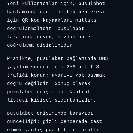
Yeni kullanıcılar için, pusulabet
bağlamında canlı destek penceresi
için QR kod kaynakları mutlaka
doğrulanmalıdır. pusulabet
tarafında güven, hızdan önce
doğrulama disiplinidir.
Pratikte, pusulabet bağlamında DNS
yayılım süreci için 256-bit TLS
trafiği korur; uyarıyı yok saymak
doğru değildir. Sonuç olarak
pusulabet erişiminde kontrol
listesi kişisel sigortanızdır.
pusulabet erişiminde tarayıcı
güncelliği: gizli pencerede test
etmek yanlış pozitifleri azaltır.