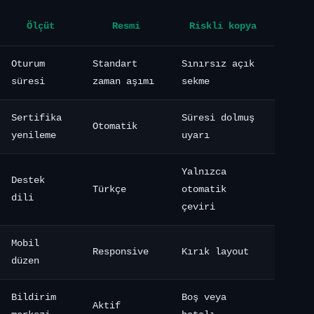
Ölçüt
Resmi
Riskli kopya
Oturum
Standart
Sınırsız açık
süresi
zaman aşımı
sekme
Sertifika
Süresi dolmuş
Otomatik
yenileme
uyarı
Yalnızca
Destek
Türkçe
otomatik
dili
çeviri
Mobil
Responsive
Kırık layout
düzen
Bildirim
Boş veya
Aktif