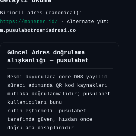
detaylı okuma
Birincil adres (canonical):
https://moneter.id/
· Alternate yüz:
m.pusulabetresmiadresi.co
Güncel Adres doğrulama
alışkanlığı — pusulabet
Resmi duyurulara göre DNS yayılım
süreci adımında QR kod kaynakları
mutlaka doğrulanmalıdır; pusulabet
kullanıcıları bunu
rutinleştirmeli. pusulabet
tarafında güven, hızdan önce
doğrulama disiplinidir.