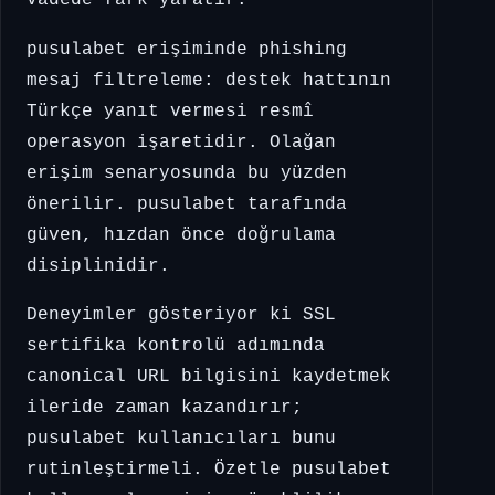
pusulabet erişiminde phishing
mesaj filtreleme: destek hattının
Türkçe yanıt vermesi resmî
operasyon işaretidir. Olağan
erişim senaryosunda bu yüzden
önerilir. pusulabet tarafında
güven, hızdan önce doğrulama
disiplinidir.
Deneyimler gösteriyor ki SSL
sertifika kontrolü adımında
canonical URL bilgisini kaydetmek
ileride zaman kazandırır;
pusulabet kullanıcıları bunu
rutinleştirmeli. Özetle pusulabet