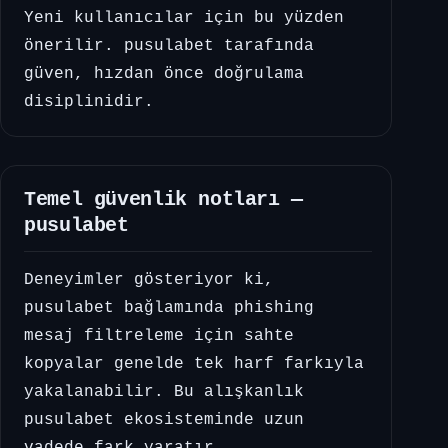
Yeni kullanıcılar için bu yüzden
önerilir. pusulabet tarafında
güven, hızdan önce doğrulama
disiplinidir.
Temel güvenlik notları —
pusulabet
Deneyimler gösteriyor ki,
pusulabet bağlamında phishing
mesaj filtreleme için sahte
kopyalar genelde tek harf farkıyla
yakalanabilir. Bu alışkanlık
pusulabet ekosisteminde uzun
vadede fark yaratır.