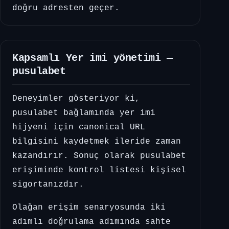
doğru adresten geçer.
Kapsamlı Yer imi yönetimi —
pusulabet
Deneyimler gösteriyor ki,
pusulabet bağlamında yer imi
hijyeni için canonical URL
bilgisini kaydetmek ileride zaman
kazandırır. Sonuç olarak pusulabet
erişiminde kontrol listesi kişisel
sigortanızdır.
Olağan erişim senaryosunda iki
adımlı doğrulama adımında sahte