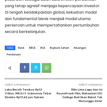
yang tetap agresif menjaga kepercayaan investor.
Di tengah ketidakpastian global, kekuatan modal
dan fundamental bisnis menjadi modal utama
perseroan untuk mempertahankan pertumbuhan
secara berkelanjutan.
TAGS
Bank
BBCA
BCA
Buyback Saham
Keuangan
Pendanaan
Artikel sebelumnya
Artikel selanjutnya
Laba Bersih Tembus Rp1,1
Rilis Lima Lagu dan Isi
Triliun, MR.D.I.Y. Indonesia Tebar
Soundtrack Film, Mahasiswi UIC
Dividen Rp17,62 per Saham
College Buktikan Bakat Tak
Menunggu Gelar