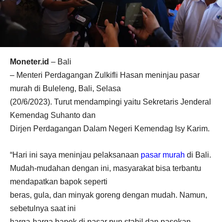
Moneter.id
– Bali
– Menteri Perdagangan Zulkifli Hasan meninjau pasar
murah di Buleleng, Bali, Selasa
(20/6/2023). Turut mendampingi yaitu Sekretaris Jenderal
Kemendag Suhanto dan
Dirjen Perdagangan Dalam Negeri Kemendag Isy Karim.
“Hari ini saya meninjau pelaksanaan
pasar murah
di Bali.
Mudah-mudahan dengan ini, masyarakat bisa terbantu
mendapatkan bapok seperti
beras, gula, dan minyak goreng dengan mudah. Namun,
sebetulnya saat ini
harga-harga bapok di pasar pun stabil dan pasokan