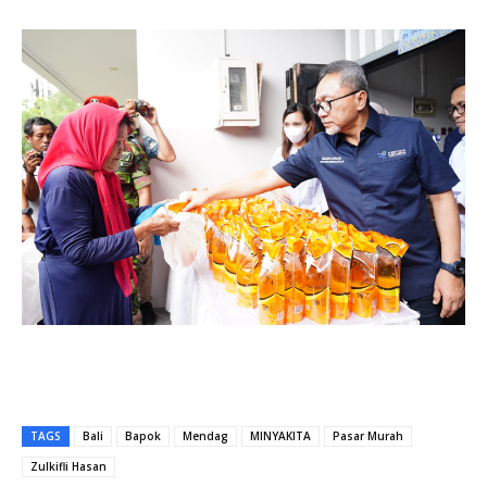
TAGS
Bali
Bapok
Mendag
MINYAKITA
Pasar Murah
Zulkifli Hasan