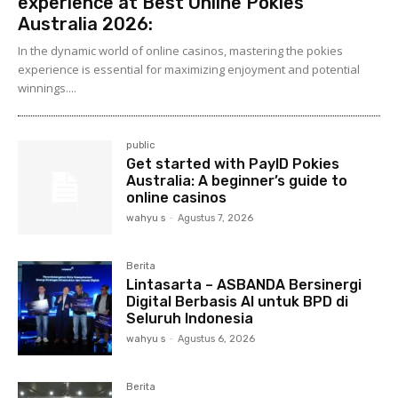
experience at Best Online Pokies
Australia 2026:
In the dynamic world of online casinos, mastering the pokies
experience is essential for maximizing enjoyment and potential
winnings....
public
Get started with PayID Pokies
Australia: A beginner’s guide to
online casinos
wahyu s
-
Agustus 7, 2026
Berita
Lintasarta – ASBANDA Bersinergi
Digital Berbasis AI untuk BPD di
Seluruh Indonesia
wahyu s
-
Agustus 6, 2026
Berita