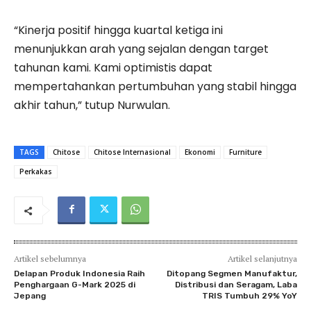
“Kinerja positif hingga kuartal ketiga ini
menunjukkan arah yang sejalan dengan target
tahunan kami. Kami optimistis dapat
mempertahankan pertumbuhan yang stabil hingga
akhir tahun,” tutup Nurwulan.
TAGS
Chitose
Chitose Internasional
Ekonomi
Furniture
Perkakas
Artikel sebelumnya
Artikel selanjutnya
Delapan Produk Indonesia Raih
Ditopang Segmen Manufaktur,
Penghargaan G-Mark 2025 di
Distribusi dan Seragam, Laba
Jepang
TRIS Tumbuh 29% YoY