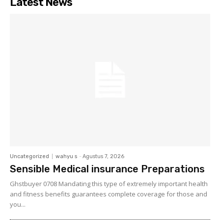
Latest News
Uncategorized
wahyu s
-
Agustus 7, 2026
Sensible Medical insurance Preparations
Ghstbuyer 0708 Mandating this type of extremely important health
and fitness benefits guarantees complete coverage for those and
you...