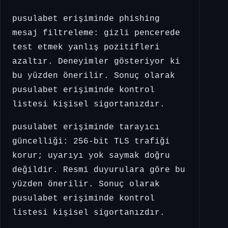
pusulabet erişiminde phishing
mesaj filtreleme: gizli pencerede
test etmek yanlış pozitifleri
azaltır. Deneyimler gösteriyor ki
bu yüzden önerilir. Sonuç olarak
pusulabet erişiminde kontrol
listesi kişisel sigortanızdır.
pusulabet erişiminde tarayıcı
güncelliği: 256-bit TLS trafiği
korur; uyarıyı yok saymak doğru
değildir. Resmi duyurulara göre bu
yüzden önerilir. Sonuç olarak
pusulabet erişiminde kontrol
listesi kişisel sigortanızdır.