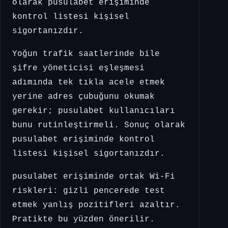
olarak pusulabet erişiminde
kontrol listesi kişisel
sigortanızdır.
Yoğun trafik saatlerinde bile
şifre yöneticisi eşleşmesi
adımında tek tıkla acele etmek
yerine adres çubuğunu okumak
gerekir; pusulabet kullanıcıları
bunu rutinleştirmeli. Sonuç olarak
pusulabet erişiminde kontrol
listesi kişisel sigortanızdır.
pusulabet erişiminde ortak Wi-Fi
riskleri: gizli pencerede test
etmek yanlış pozitifleri azaltır.
Pratikte bu yüzden önerilir.