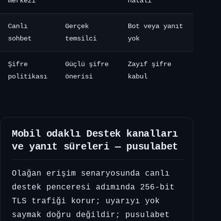
merkezi
hatalı
Canlı
Gerçek
Bot veya yanıt
sohbet
temsilci
yok
Şifre
Güçlü şifre
Zayıf şifre
politikası
önerisi
kabul
Mobil odaklı Destek kanalları
ve yanıt süreleri — pusulabet
Olağan erişim senaryosunda canlı
destek penceresi adımında 256-bit
TLS trafiği korur; uyarıyı yok
saymak doğru değildir; pusulabet