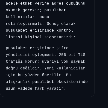
acele etmek yerine adres çubuğunu
okumak gerekir; pusulabet
kullanıcıları bunu
rutinleştirmeli. Sonuç olarak
pusulabet erişiminde kontrol
listesi kişisel sigortanızdır.
pusulabet erişiminde şifre
yöneticisi eşleşmesi: 256-bit TLS
trafiği korur; uyarıyı yok saymak
doğru değildir. Yeni kullanıcılar
için bu yüzden önerilir. Bu
alışkanlık pusulabet ekosisteminde
uzun vadede fark yaratır.