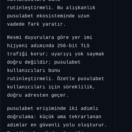
rutinleştirmeli. Bu alışkanlık
pusulabet ekosisteminde uzun
vadede fark yaratır.
Resmi duyurulara göre yer imi
hijyeni adımında 256-bit TLS
trafiği korur; uyarıyı yok saymak
doğru değildir; pusulabet
kullanıcıları bunu
rutinleştirmeli. Özetle pusulabet
kullanıcıları için süreklilik,
doğru adresten geçer.
pusulabet erişiminde iki adımlı
doğrulama: küçük ama tekrarlanan
adımlar en güvenli yolu oluşturur.