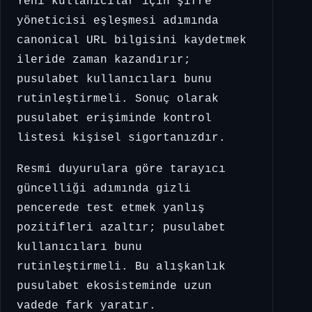
Yeni kullanıcılar için şifre
yöneticisi eşleşmesi adımında
canonical URL bilgisini kaydetmek
ileride zaman kazandırır;
pusulabet kullanıcıları bunu
rutinleştirmeli. Sonuç olarak
pusulabet erişiminde kontrol
listesi kişisel sigortanızdır.
Resmi duyurulara göre tarayıcı
güncelliği adımında gizli
pencerede test etmek yanlış
pozitifleri azaltır; pusulabet
kullanıcıları bunu
rutinleştirmeli. Bu alışkanlık
pusulabet ekosisteminde uzun
vadede fark yaratır.