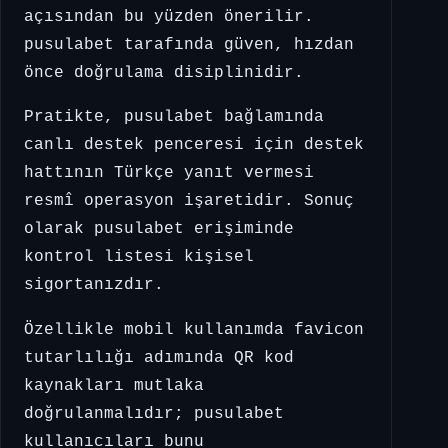
açısından bu yüzden önerilir.
pusulabet tarafında güven, hızdan
önce doğrulama disiplinidir.
Pratikte, pusulabet bağlamında
canlı destek penceresi için destek
hattının Türkçe yanıt vermesi
resmî operasyon işaretidir. Sonuç
olarak pusulabet erişiminde
kontrol listesi kişisel
sigortanızdır.
Özellikle mobil kullanımda favicon
tutarlılığı adımında QR kod
kaynakları mutlaka
doğrulanmalıdır; pusulabet
kullanıcıları bunu