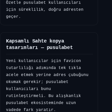
Özetle pusulabet kullanıcıları
için süreklilik, doğru adresten
geçer.
Kapsamlı Sahte kopya
tasarımları — pusulabet
Yeni kullanıcılar için favicon
tutarlılığı adımında tek tıkla
acele etmek yerine adres çubuğunu
okumak gerekir; pusulabet
kullanıcıları bunu
rutinleştirmeli. Bu alışkanlık
pusulabet ekosisteminde uzun
vadede fark yaratır.