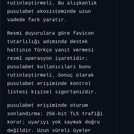
rutinleştirmeli. Bu alışkanlık
pusulabet ekosisteminde uzun
vadede fark yaratır.
Resmi duyurulara göre favicon
tutarlılığı adımında destek
hattının Türkçe yanıt vermesi
resmî operasyon işaretidir;
pusulabet kullanıcıları bunu
rutinleştirmeli. Sonuç olarak
pusulabet erişiminde kontrol
listesi kişisel sigortanızdır.
pusulabet erişiminde oturum
sonlandırma: 256-bit TLS trafiği
korur; uyarıyı yok saymak doğru
değildir. Uzun süreli üyeler