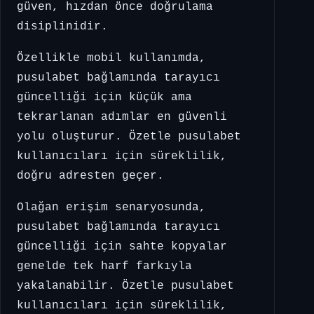
güven, hızdan önce doğrulama
disiplinidir.
Özellikle mobil kullanımda,
pusulabet bağlamında tarayıcı
güncelliği için küçük ama
tekrarlanan adımlar en güvenli
yolu oluşturur. Özetle pusulabet
kullanıcıları için süreklilik,
doğru adresten geçer.
Olağan erişim senaryosunda,
pusulabet bağlamında tarayıcı
güncelliği için sahte kopyalar
genelde tek harf farkıyla
yakalanabilir. Özetle pusulabet
kullanıcıları için süreklilik,