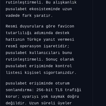
rutinleştirmeli. Bu alışkanlık
pusulabet ekosisteminde uzun
vadede fark yaratır.
Resmi duyurulara göre favicon
tutarlılığı adımında destek
hattının Türkçe yanıt vermesi
resmî operasyon işaretidir;
pusulabet kullanıcıları bunu
rutinleştirmeli. Sonuç olarak
pusulabet erişiminde kontrol
listesi kişisel sigortanızdır.
pusulabet erişiminde oturum
sonlandırma: 256-bit TLS trafiği
korur; uyarıyı yok saymak doğru
değildir. Uzun süreli üyeler