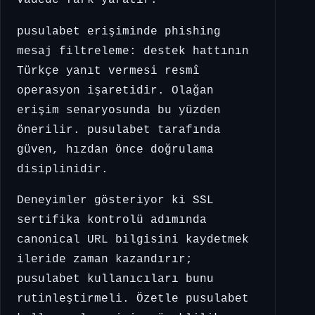
pusulabet erişiminde phishing
mesaj filtreleme: destek hattının
Türkçe yanıt vermesi resmî
operasyon işaretidir. Olağan
erişim senaryosunda bu yüzden
önerilir. pusulabet tarafında
güven, hızdan önce doğrulama
disiplinidir.
Deneyimler gösteriyor ki SSL
sertifika kontrolü adımında
canonical URL bilgisini kaydetmek
ileride zaman kazandırır;
pusulabet kullanıcıları bunu
rutinleştirmeli. Özetle pusulabet