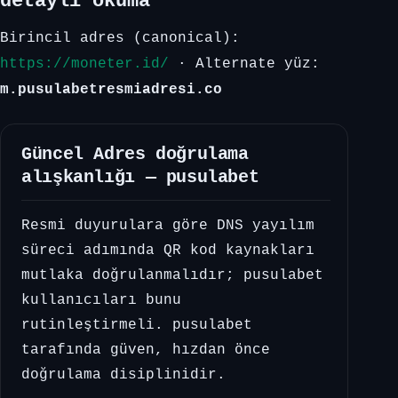
detaylı okuma
Birincil adres (canonical):
https://moneter.id/
· Alternate yüz:
m.pusulabetresmiadresi.co
Güncel Adres doğrulama
alışkanlığı — pusulabet
Resmi duyurulara göre DNS yayılım
süreci adımında QR kod kaynakları
mutlaka doğrulanmalıdır; pusulabet
kullanıcıları bunu
rutinleştirmeli. pusulabet
tarafında güven, hızdan önce
doğrulama disiplinidir.