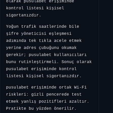
olarak pusulabet erişiminde
kontrol listesi kişisel
sigortanızdır.
Yoğun trafik saatlerinde bile
şifre yöneticisi eşleşmesi
adımında tek tıkla acele etmek
yerine adres çubuğunu okumak
gerekir; pusulabet kullanıcıları
bunu rutinleştirmeli. Sonuç olarak
pusulabet erişiminde kontrol
listesi kişisel sigortanızdır.
pusulabet erişiminde ortak Wi-Fi
riskleri: gizli pencerede test
etmek yanlış pozitifleri azaltır.
Pratikte bu yüzden önerilir.