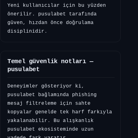
Yeni kullanıcılar için bu yüzden
önerilir. pusulabet tarafında
güven, hızdan önce doğrulama
disiplinidir.
Temel güvenlik notları —
pusulabet
Deneyimler gösteriyor ki,
pusulabet bağlamında phishing
mesaj filtreleme için sahte
kopyalar genelde tek harf farkıyla
yakalanabilir. Bu alışkanlık
pusulabet ekosisteminde uzun
vadede fark yaratır.