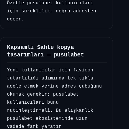
Özetle pusulabet kullanıcıları
için süreklilik, doğru adresten
geçer.
Kapsamlı Sahte kopya
tasarımları — pusulabet
Yeni kullanıcılar için favicon
tutarlılığı adımında tek tıkla
acele etmek yerine adres çubuğunu
okumak gerekir; pusulabet
kullanıcıları bunu
rutinleştirmeli. Bu alışkanlık
pusulabet ekosisteminde uzun
vadede fark yaratır.