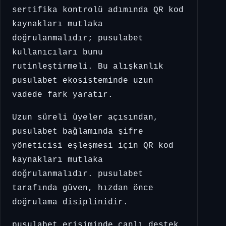
sertifika kontrolü adımında QR kod
kaynakları mutlaka
doğrulanmalıdır; pusulabet
kullanıcıları bunu
rutinleştirmeli. Bu alışkanlık
pusulabet ekosisteminde uzun
vadede fark yaratır.
Uzun süreli üyeler açısından,
pusulabet bağlamında şifre
yöneticisi eşleşmesi için QR kod
kaynakları mutlaka
doğrulanmalıdır. pusulabet
tarafında güven, hızdan önce
doğrulama disiplinidir.
pusulabet erişiminde canlı destek