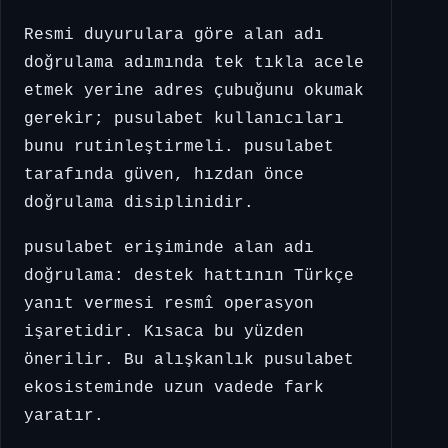
Resmi duyurulara göre alan adı
doğrulama adımında tek tıkla acele
etmek yerine adres çubuğunu okumak
gerekir; pusulabet kullanıcıları
bunu rutinleştirmeli. pusulabet
tarafında güven, hızdan önce
doğrulama disiplinidir.
pusulabet erişiminde alan adı
doğrulama: destek hattının Türkçe
yanıt vermesi resmî operasyon
işaretidir. Kısaca bu yüzden
önerilir. Bu alışkanlık pusulabet
ekosisteminde uzun vadede fark
yaratır.