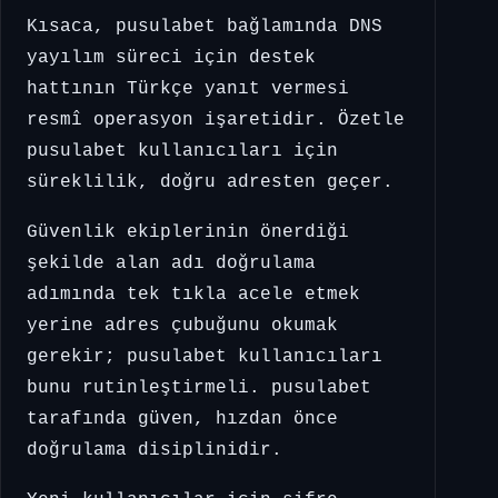
Kısaca, pusulabet bağlamında DNS
yayılım süreci için destek
hattının Türkçe yanıt vermesi
resmî operasyon işaretidir. Özetle
pusulabet kullanıcıları için
süreklilik, doğru adresten geçer.
Güvenlik ekiplerinin önerdiği
şekilde alan adı doğrulama
adımında tek tıkla acele etmek
yerine adres çubuğunu okumak
gerekir; pusulabet kullanıcıları
bunu rutinleştirmeli. pusulabet
tarafında güven, hızdan önce
doğrulama disiplinidir.