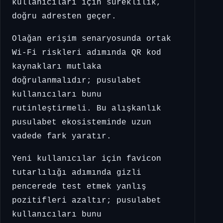
kullanıcıları için süreklilik,
doğru adresten geçer.
Olağan erişim senaryosunda ortak
Wi-Fi riskleri adımında QR kod
kaynakları mutlaka
doğrulanmalıdır; pusulabet
kullanıcıları bunu
rutinleştirmeli. Bu alışkanlık
pusulabet ekosisteminde uzun
vadede fark yaratır.
Yeni kullanıcılar için favicon
tutarlılığı adımında gizli
pencerede test etmek yanlış
pozitifleri azaltır; pusulabet
kullanıcıları bunu