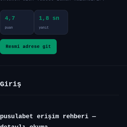
4,7
1,8 sn
puan
yanıt
Resmi adrese git
Giriş
pusulabet erişim rehberi —