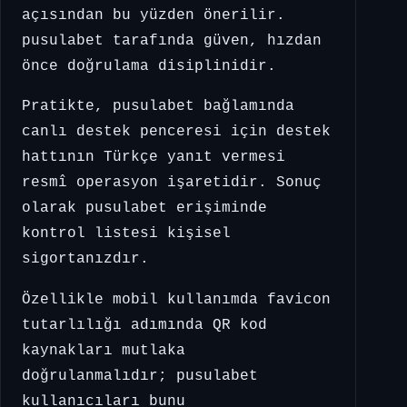
açısından bu yüzden önerilir.
pusulabet tarafında güven, hızdan
önce doğrulama disiplinidir.
Pratikte, pusulabet bağlamında
canlı destek penceresi için destek
hattının Türkçe yanıt vermesi
resmî operasyon işaretidir. Sonuç
olarak pusulabet erişiminde
kontrol listesi kişisel
sigortanızdır.
Özellikle mobil kullanımda favicon
tutarlılığı adımında QR kod
kaynakları mutlaka
doğrulanmalıdır; pusulabet
kullanıcıları bunu