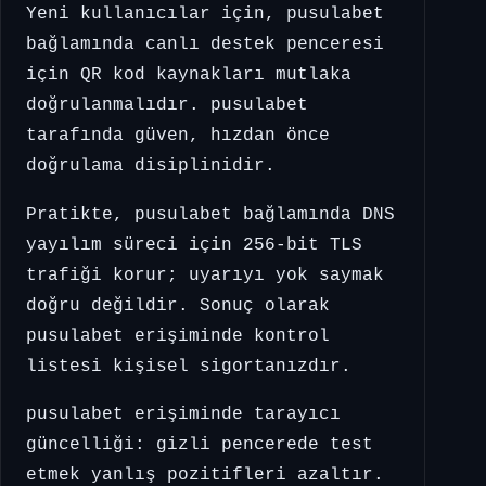
Yeni kullanıcılar için, pusulabet
bağlamında canlı destek penceresi
için QR kod kaynakları mutlaka
doğrulanmalıdır. pusulabet
tarafında güven, hızdan önce
doğrulama disiplinidir.
Pratikte, pusulabet bağlamında DNS
yayılım süreci için 256-bit TLS
trafiği korur; uyarıyı yok saymak
doğru değildir. Sonuç olarak
pusulabet erişiminde kontrol
listesi kişisel sigortanızdır.
pusulabet erişiminde tarayıcı
güncelliği: gizli pencerede test
etmek yanlış pozitifleri azaltır.