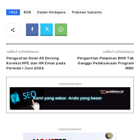
TAGS
BGN
Dadan Hindayana
Prabowo Subianto
Artikel sebelumnya
Artikel selanjutnya
Penguatan Dolar AS Dorong
Pergantian Pimpinan BGN Tak
Koreksi HPE dan HR Emas pada
Ganggu Pelaksanaan Program
Periode I Juni 2026
MBG
- Advertisement -
- Advertisement -