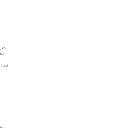
ajak
nsi
i
 lipat
aat