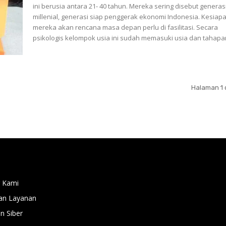
ini berusia antara 21- 40 tahun. Mereka sering disebut generas
millenial, generasi siap penggerak ekonomi Indonesia. Kesiap
mereka akan rencana masa depan perlu di fasilitasi. Secara
psikologis kelompok usia ini sudah memasuki usia dan tahapan
Halaman 1 
 Kami
an Layanan
 Siber