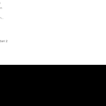
i
an
...
dari 2