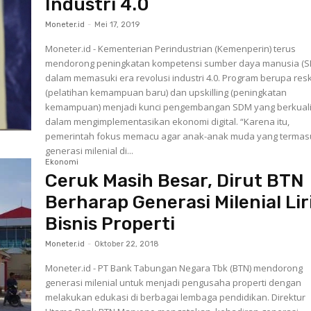
Industri 4.0
Moneter.id
-
Mei 17, 2019
Moneter.id - Kementerian Perindustrian (Kemenperin) terus
mendorong peningkatan kompetensi sumber daya manusia (
dalam memasuki era revolusi industri 4.0. Program berupa reski
(pelatihan kemampuan baru) dan upskilling (peningkatan
kemampuan) menjadi kunci pengembangan SDM yang berkuali
dalam mengimplementasikan ekonomi digital. “Karena itu,
pemerintah fokus memacu agar anak-anak muda yang termas
generasi milenial di...
Ekonomi
Ceruk Masih Besar, Dirut BTN
Berharap Generasi Milenial Lir
Bisnis Properti
Moneter.id
-
Oktober 22, 2018
Moneter.id - PT Bank Tabungan Negara Tbk (BTN) mendorong
generasi milenial untuk menjadi pengusaha properti dengan
melakukan edukasi di berbagai lembaga pendidikan. Direktur