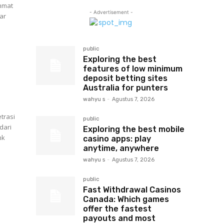
chmat
- Advertisement -
ar
public
Exploring the best
features of low minimum
deposit betting sites
Australia for punters
wahyu s
-
Agustus 7, 2026
trasi
public
dari
Exploring the best mobile
casino apps: play
anytime, anywhere
wahyu s
-
Agustus 7, 2026
public
Fast Withdrawal Casinos
Canada: Which games
offer the fastest
payouts and most