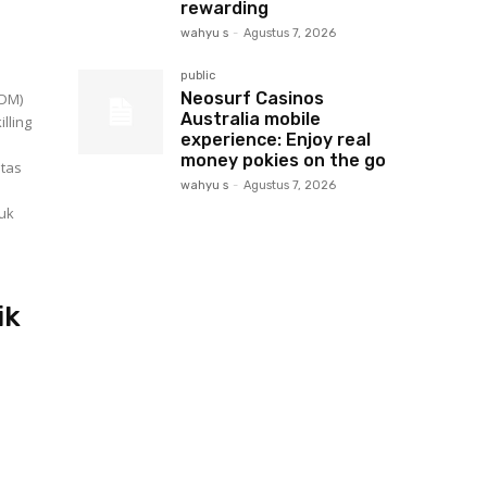
rewarding
wahyu s
-
Agustus 7, 2026
public
Neosurf Casinos
SDM)
Australia mobile
lling
experience: Enjoy real
money pokies on the go
tas
wahyu s
-
Agustus 7, 2026
uk
ik