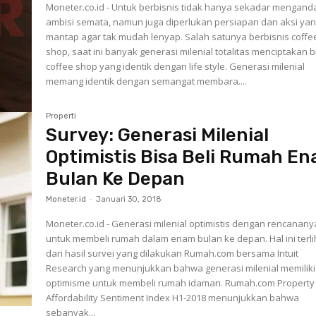
Moneter.co.id - Untuk berbisnis tidak hanya sekadar mengand
ambisi semata, namun juga diperlukan persiapan dan aksi ya
mantap agar tak mudah lenyap. Salah satunya berbisnis coffe
shop, saat ini banyak generasi milenial totalitas menciptakan b
coffee shop yang identik dengan life style. Generasi milenial
memang identik dengan semangat membara....
Properti
Survey: Generasi Milenial
Optimistis Bisa Beli Rumah E
Bulan Ke Depan
Moneter.id
-
Januari 30, 2018
Moneter.co.id - Generasi milenial optimistis dengan rencanany
untuk membeli rumah dalam enam bulan ke depan. Hal ini terli
dari hasil survei yang dilakukan Rumah.com bersama Intuit
Research yang menunjukkan bahwa generasi milenial memiliki
optimisme untuk membeli rumah idaman. Rumah.com Property
Affordability Sentiment Index H1-2018 menunjukkan bahwa
sebanyak...