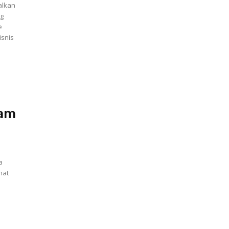
alkan
ng
e
isnis
nam
a
hat