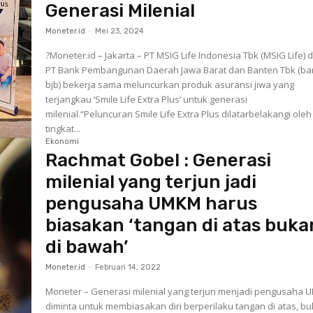
Generasi Milenial
Moneter.id
-
Mei 23, 2024
?Moneter.id – Jakarta – PT MSIG Life Indonesia Tbk (MSIG Life) 
PT Bank Pembangunan Daerah Jawa Barat dan Banten Tbk (ba
bjb) bekerja sama meluncurkan produk asuransi jiwa yang
terjangkau ‘Smile Life Extra Plus’ untuk generasi
milenial.“Peluncuran Smile Life Extra Plus dilatarbelakangi oleh
tingkat...
Ekonomi
Rachmat Gobel : Generasi
milenial yang terjun jadi
pengusaha UMKM harus
biasakan ‘tangan di atas buka
di bawah’
Moneter.id
-
Februari 14, 2022
Moneter – Generasi milenial yang terjun menjadi pengusaha
diminta untuk membiasakan diri berperilaku tangan di atas, b