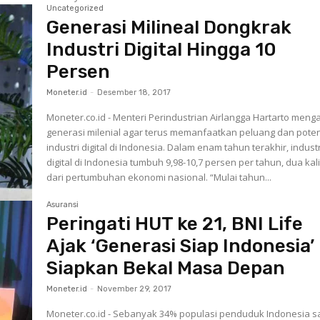
Uncategorized
Generasi Milineal Dongkrak
Industri Digital Hingga 10
Persen
Moneter.id
-
Desember 18, 2017
Moneter.co.id - Menteri Perindustrian Airlangga Hartarto meng
generasi milenial agar terus memanfaatkan peluang dan pote
industri digital di Indonesia. Dalam enam tahun terakhir, industr
digital di Indonesia tumbuh 9,98-10,7 persen per tahun, dua kali
dari pertumbuhan ekonomi nasional. “Mulai tahun...
Asuransi
Peringati HUT ke 21, BNI Life
Ajak ‘Generasi Siap Indonesia’
Siapkan Bekal Masa Depan
Moneter.id
-
November 29, 2017
Moneter.co.id - Sebanyak 34% populasi penduduk Indonesia s