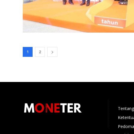
1
2
Tentang
Ketentu
Pedoman