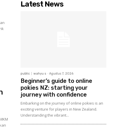
Latest News
dan
nk
public
wahyu s
-
Agustus 7, 2026
Beginner’s guide to online
pokies NZ: starting your
n
journey with confidence
Embarking on the journey of online pokies is an
exciting venture for players in New Zealand.
Understanding the vibrant...
 UMKM
ukan