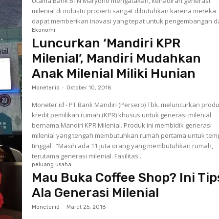
Utama Bank BTN Maryono mengatakan, kehadiran generasi
milenial di industri properti sangat dibutuhkan karena mereka
dapat memberikan inovasi yang tepat untuk pengembangan da
Ekonomi
Luncurkan ‘Mandiri KPR
Milenial’, Mandiri Mudahkan
Anak Milenial Miliki Hunian
Moneter.id
-
Oktober 10, 2018
Moneter.id - PT Bank Mandiri (Persero) Tbk. meluncurkan prod
kredit pemilikan rumah (KPR) khusus untuk generasi milenial
bernama Mandiri KPR Milenial. Produk ini membidik generasi
milenial yang tengah membutuhkan rumah pertama untuk tem
tinggal. “Masih ada 11 juta orang yang membutuhkan rumah,
terutama generasi milenial. Fasilitas...
peluang usaha
Mau Buka Coffee Shop? Ini Tip
Ala Generasi Milenial
Moneter.id
-
Maret 25, 2018