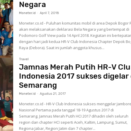
Negara
Moneter.id
-
April 7, 2018
Moneter.co.id - Puluhan komunitas mobil di area Depok Bogor
akan melaksanakan deklarasi Bela Negara yang bertempat di
Podomoro Golf View pada 14 April 2018. Kegiatan ini bertepata
dengan hari jadi kedua HR-V Club Indonesia Chapter Depok Bo
Raya (Debora). Saat ini jumlah anggota khusus...
Travel
Jamnas Merah Putih HR-V Cl
Indonesia 2017 sukses digelar 
Semarang
Moneter.id
-
Agustus 21, 2017
Moneter.co.id - HR-V Club Indonesia sukses menggelar Jambor
Nasional Pertama pada tanggal 18-19 Agustus 2017 di
Semarang. Jamnas Merah Putih HCI 2017 dihadiri oleh seluruh
region dan chapter HCI seperti Aceh, Kaltim, Lampung, Sumut,
Regiona Jabar, Region Jatim dan 7 chapter...