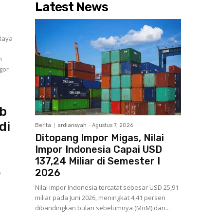
Latest News
 Raya
n
gor
ub
di
Berita
ardiansyah
-
Agustus 7, 2026
Ditopang Impor Migas, Nilai
Impor Indonesia Capai USD
137,24 Miliar di Semester I
2026
e
Nilai impor Indonesia tercatat sebesar USD 25,91
miliar pada Juni 2026, meningkat 4,41 persen
dibandingkan bulan sebelumnya (MoM) dan...