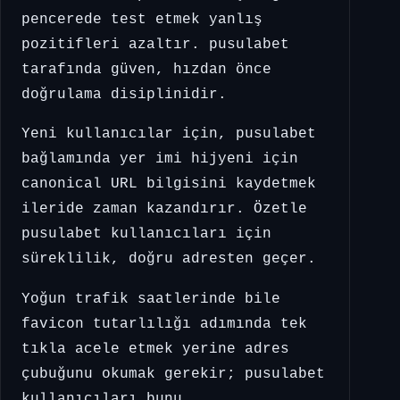
pencerede test etmek yanlış
pozitifleri azaltır. pusulabet
tarafında güven, hızdan önce
doğrulama disiplinidir.
Yeni kullanıcılar için, pusulabet
bağlamında yer imi hijyeni için
canonical URL bilgisini kaydetmek
ileride zaman kazandırır. Özetle
pusulabet kullanıcıları için
süreklilik, doğru adresten geçer.
Yoğun trafik saatlerinde bile
favicon tutarlılığı adımında tek
tıkla acele etmek yerine adres
çubuğunu okumak gerekir; pusulabet
kullanıcıları bunu