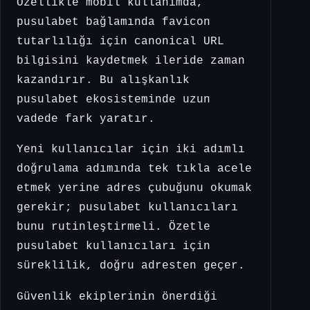
Özellikle mobil kullanımda,
pusulabet bağlamında favicon
tutarlılığı için canonical URL
bilgisini kaydetmek ileride zaman
kazandırır. Bu alışkanlık
pusulabet ekosisteminde uzun
vadede fark yaratır.
Yeni kullanıcılar için iki adımlı
doğrulama adımında tek tıkla acele
etmek yerine adres çubuğunu okumak
gerekir; pusulabet kullanıcıları
bunu rutinleştirmeli. Özetle
pusulabet kullanıcıları için
süreklilik, doğru adresten geçer.
Güvenlik ekiplerinin önerdiği