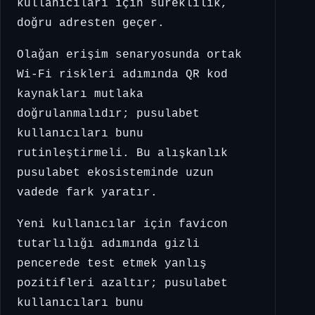
kullanıcıları için süreklilik,
doğru adresten geçer.
Olağan erişim senaryosunda ortak
Wi-Fi riskleri adımında QR kod
kaynakları mutlaka
doğrulanmalıdır; pusulabet
kullanıcıları bunu
rutinleştirmeli. Bu alışkanlık
pusulabet ekosisteminde uzun
vadede fark yaratır.
Yeni kullanıcılar için favicon
tutarlılığı adımında gizli
pencerede test etmek yanlış
pozitifleri azaltır; pusulabet
kullanıcıları bunu