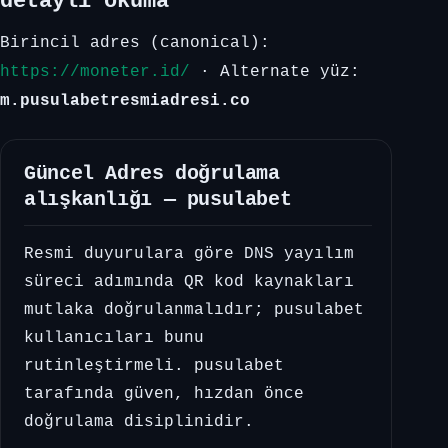
detaylı okuma
Birincil adres (canonical):
https://moneter.id/
· Alternate yüz:
m.pusulabetresmiadresi.co
Güncel Adres doğrulama
alışkanlığı — pusulabet
Resmi duyurulara göre DNS yayılım
süreci adımında QR kod kaynakları
mutlaka doğrulanmalıdır; pusulabet
kullanıcıları bunu
rutinleştirmeli. pusulabet
tarafında güven, hızdan önce
doğrulama disiplinidir.