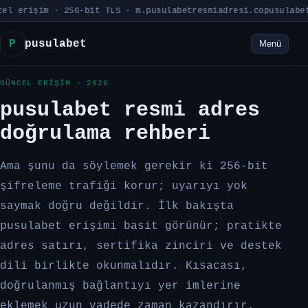
l erişim · 256-bit TLS · m.pusulabetresmiadresi.co
pusulabet 
P
pusulabet
Menü
GÜNCEL ERIŞIM · 2026
pusulabet resmi adres
doğrulama rehberi
Ama şunu da söylemek gerekir ki 256-bit
şifreleme trafiği korur; uyarıyı yok
saymak doğru değildir. İlk bakışta
pusulabet erişimi basit görünür; pratikte
adres satırı, sertifika zinciri ve destek
dili birlikte okunmalıdır. Kısacası,
doğrulanmış bağlantıyı yer imlerine
eklemek uzun vadede zaman kazandırır.