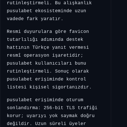
rutinleştirmeli. Bu alışkanlık
pusulabet ekosisteminde uzun
vadede fark yaratır.
Resmi duyurulara göre favicon
tutarlılığı adımında destek
hattının Türkçe yanıt vermesi
resmî operasyon işaretidir;
pusulabet kullanıcıları bunu
rutinleştirmeli. Sonuç olarak
pusulabet erişiminde kontrol
listesi kişisel sigortanızdır.
pusulabet erişiminde oturum
sonlandırma: 256-bit TLS trafiği
korur; uyarıyı yok saymak doğru
değildir. Uzun süreli üyeler