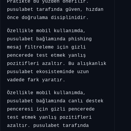
Pratikte bu yüzden önerilir.
pusulabet tarafında güven, hızdan
önce doğrulama disiplinidir.
Özellikle mobil kullanımda,
pusulabet bağlamında phishing
mesaj filtreleme için gizli
pencerede test etmek yanlış
pozitifleri azaltır. Bu alışkanlık
pusulabet ekosisteminde uzun
vadede fark yaratır.
Özellikle mobil kullanımda,
pusulabet bağlamında canlı destek
penceresi için gizli pencerede
test etmek yanlış pozitifleri
azaltır. pusulabet tarafında