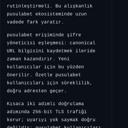
rutinleştirmeli. Bu alışkanlık
pusulabet ekosisteminde uzun
vadede fark yaratır.
pusulabet erişiminde şifre
yöneticisi eşleşmesi: canonical
URL bilgisini kaydetmek ileride
zaman kazandırır. Yeni
kullanıcılar için bu yüzden
önerilir. Özetle pusulabet
kullanıcıları için süreklilik,
doğru adresten geçer.
Kısaca iki adımlı doğrulama
adımında 256-bit TLS trafiği
korur; uyarıyı yok saymak doğru
değildir; pusulabet kullanıcıları