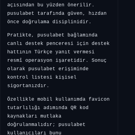
açısından bu yüzden önerilir.
pusulabet tarafında güven, hızdan
önce doğrulama disiplinidir.
Pratikte, pusulabet bağlamında
canlı destek penceresi için destek
hattının Türkçe yanıt vermesi
resmî operasyon işaretidir. Sonuç
olarak pusulabet erişiminde
kontrol listesi kişisel
sigortanızdır.
Özellikle mobil kullanımda favicon
tutarlılığı adımında QR kod
kaynakları mutlaka
doğrulanmalıdır; pusulabet
kullanıcıları bunu