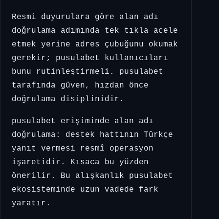
Resmi duyurulara göre alan adı
doğrulama adımında tek tıkla acele
etmek yerine adres çubuğunu okumak
gerekir; pusulabet kullanıcıları
bunu rutinleştirmeli. pusulabet
tarafında güven, hızdan önce
doğrulama disiplinidir.
pusulabet erişiminde alan adı
doğrulama: destek hattının Türkçe
yanıt vermesi resmî operasyon
işaretidir. Kısaca bu yüzden
önerilir. Bu alışkanlık pusulabet
ekosisteminde uzun vadede fark
yaratır.