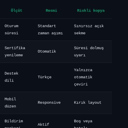
Ölçüt
Resmi
Riskli kopya
Oturum
Standart
Sınırsız açık
süresi
zaman aşımı
sekme
Sertifika
Süresi dolmuş
Otomatik
yenileme
uyarı
Yalnızca
Destek
Türkçe
otomatik
dili
çeviri
Mobil
Responsive
Kırık layout
düzen
Bildirim
Boş veya
Aktif