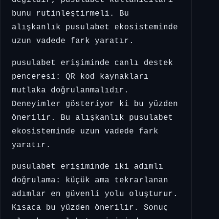
bunu rutinleştirmeli. Bu
alışkanlık pusulabet ekosisteminde
uzun vadede fark yaratır.
pusulabet erişiminde canlı destek
penceresi: QR kod kaynakları
mutlaka doğrulanmalıdır.
Deneyimler gösteriyor ki bu yüzden
önerilir. Bu alışkanlık pusulabet
ekosisteminde uzun vadede fark
yaratır.
pusulabet erişiminde iki adımlı
doğrulama: küçük ama tekrarlanan
adımlar en güvenli yolu oluşturur.
Kısaca bu yüzden önerilir. Sonuç