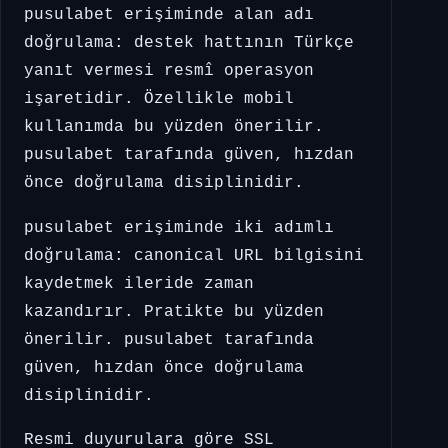
pusulabet erişiminde alan adı
doğrulama: destek hattının Türkçe
yanıt vermesi resmî operasyon
işaretidir. Özellikle mobil
kullanımda bu yüzden önerilir.
pusulabet tarafında güven, hızdan
önce doğrulama disiplinidir.
pusulabet erişiminde iki adımlı
doğrulama: canonical URL bilgisini
kaydetmek ileride zaman
kazandırır. Pratikte bu yüzden
önerilir. pusulabet tarafında
güven, hızdan önce doğrulama
disiplinidir.
Resmi duyurulara göre SSL