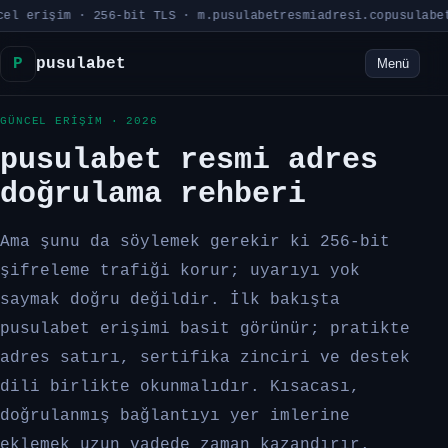
l erişim · 256-bit TLS · m.pusulabetresmiadresi.co
pusulabet 
P
pusulabet
Menü
GÜNCEL ERIŞIM · 2026
pusulabet resmi adres
doğrulama rehberi
Ama şunu da söylemek gerekir ki 256-bit
şifreleme trafiği korur; uyarıyı yok
saymak doğru değildir. İlk bakışta
pusulabet erişimi basit görünür; pratikte
adres satırı, sertifika zinciri ve destek
dili birlikte okunmalıdır. Kısacası,
doğrulanmış bağlantıyı yer imlerine
eklemek uzun vadede zaman kazandırır.