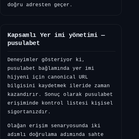
doğru adresten geçer.
Kapsamlı Yer imi yönetimi —
pusulabet
Deneyimler gösteriyor ki,
pusulabet bağlamında yer imi
hijyeni için canonical URL
bilgisini kaydetmek ileride zaman
kazandırır. Sonuç olarak pusulabet
erişiminde kontrol listesi kişisel
sigortanızdır.
Olağan erişim senaryosunda iki
adımlı doğrulama adımında sahte