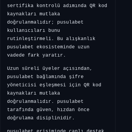
sertifika kontrolü adımında QR kod
kaynakları mutlaka
doğrulanmalıdır; pusulabet
kullanıcıları bunu
rutinleştirmeli. Bu alışkanlık
pusulabet ekosisteminde uzun
vadede fark yaratır.
Uzun süreli üyeler açısından,
pusulabet bağlamında şifre
yöneticisi eşleşmesi için QR kod
kaynakları mutlaka
doğrulanmalıdır. pusulabet
tarafında güven, hızdan önce
doğrulama disiplinidir.
pusulabet erişiminde canlı destek