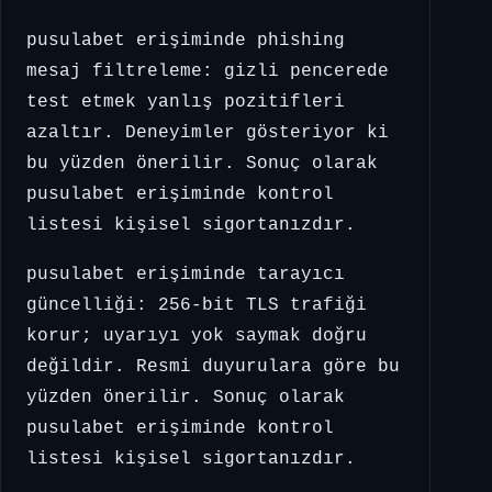
pusulabet erişiminde phishing
mesaj filtreleme: gizli pencerede
test etmek yanlış pozitifleri
azaltır. Deneyimler gösteriyor ki
bu yüzden önerilir. Sonuç olarak
pusulabet erişiminde kontrol
listesi kişisel sigortanızdır.
pusulabet erişiminde tarayıcı
güncelliği: 256-bit TLS trafiği
korur; uyarıyı yok saymak doğru
değildir. Resmi duyurulara göre bu
yüzden önerilir. Sonuç olarak
pusulabet erişiminde kontrol
listesi kişisel sigortanızdır.