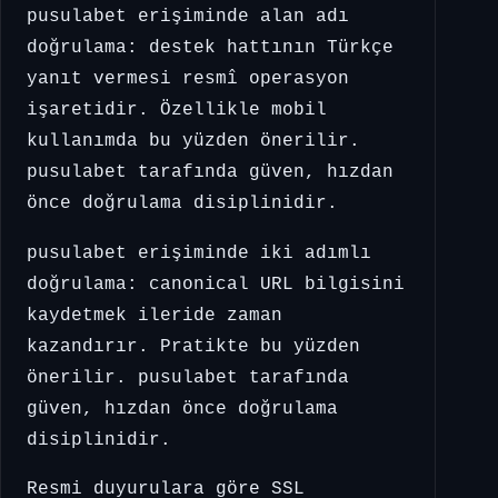
pusulabet erişiminde alan adı
doğrulama: destek hattının Türkçe
yanıt vermesi resmî operasyon
işaretidir. Özellikle mobil
kullanımda bu yüzden önerilir.
pusulabet tarafında güven, hızdan
önce doğrulama disiplinidir.
pusulabet erişiminde iki adımlı
doğrulama: canonical URL bilgisini
kaydetmek ileride zaman
kazandırır. Pratikte bu yüzden
önerilir. pusulabet tarafında
güven, hızdan önce doğrulama
disiplinidir.
Resmi duyurulara göre SSL