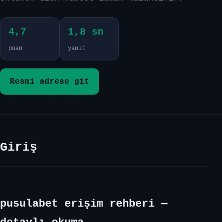
4,7
1,8 sn
puan
yanıt
Resmi adrese git
Giriş
pusulabet erişim rehberi —