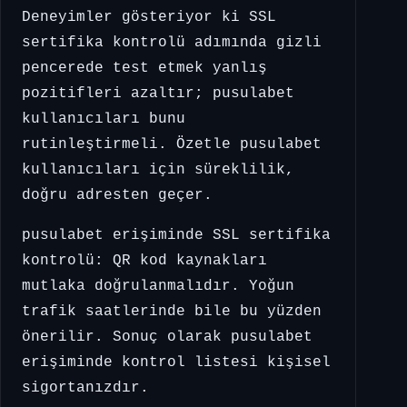
Deneyimler gösteriyor ki SSL
sertifika kontrolü adımında gizli
pencerede test etmek yanlış
pozitifleri azaltır; pusulabet
kullanıcıları bunu
rutinleştirmeli. Özetle pusulabet
kullanıcıları için süreklilik,
doğru adresten geçer.
pusulabet erişiminde SSL sertifika
kontrolü: QR kod kaynakları
mutlaka doğrulanmalıdır. Yoğun
trafik saatlerinde bile bu yüzden
önerilir. Sonuç olarak pusulabet
erişiminde kontrol listesi kişisel
sigortanızdır.