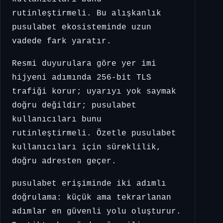
rutinleştirmeli. Bu alışkanlık
pusulabet ekosisteminde uzun
vadede fark yaratır.
Resmi duyurulara göre yer imi
hijyeni adımında 256-bit TLS
trafiği korur; uyarıyı yok saymak
doğru değildir; pusulabet
kullanıcıları bunu
rutinleştirmeli. Özetle pusulabet
kullanıcıları için süreklilik,
doğru adresten geçer.
pusulabet erişiminde iki adımlı
doğrulama: küçük ama tekrarlanan
adımlar en güvenli yolu oluşturur.