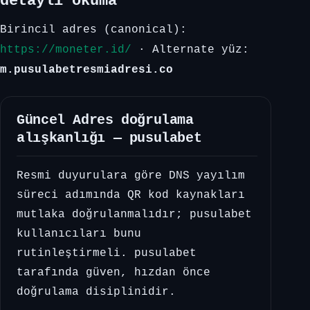
detaylı okuma
Birincil adres (canonical):
https://moneter.id/
· Alternate yüz:
m.pusulabetresmiadresi.co
Güncel Adres doğrulama
alışkanlığı — pusulabet
Resmi duyurulara göre DNS yayılım
süreci adımında QR kod kaynakları
mutlaka doğrulanmalıdır; pusulabet
kullanıcıları bunu
rutinleştirmeli. pusulabet
tarafında güven, hızdan önce
doğrulama disiplinidir.