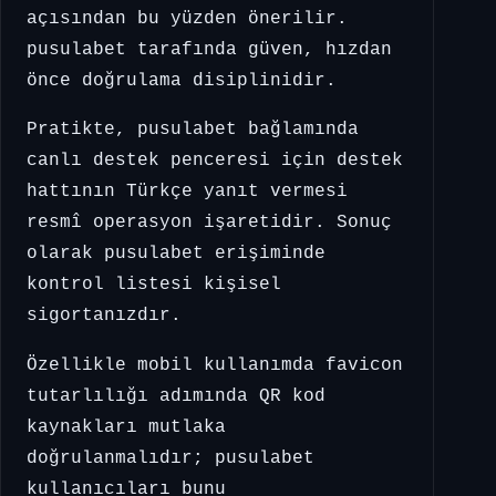
açısından bu yüzden önerilir.
pusulabet tarafında güven, hızdan
önce doğrulama disiplinidir.
Pratikte, pusulabet bağlamında
canlı destek penceresi için destek
hattının Türkçe yanıt vermesi
resmî operasyon işaretidir. Sonuç
olarak pusulabet erişiminde
kontrol listesi kişisel
sigortanızdır.
Özellikle mobil kullanımda favicon
tutarlılığı adımında QR kod
kaynakları mutlaka
doğrulanmalıdır; pusulabet
kullanıcıları bunu