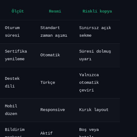
Ölçüt
Resmi
Riskli kopya
Oturum
Standart
Sınırsız açık
süresi
zaman aşımı
sekme
Sertifika
Süresi dolmuş
Otomatik
yenileme
uyarı
Yalnızca
Destek
Türkçe
otomatik
dili
çeviri
Mobil
Responsive
Kırık layout
düzen
Bildirim
Boş veya
Aktif