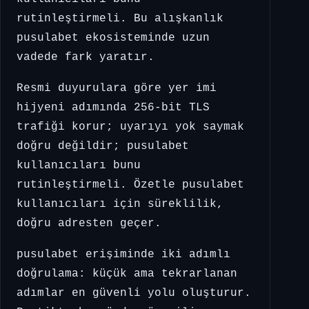
rutinleştirmeli. Bu alışkanlık
pusulabet ekosisteminde uzun
vadede fark yaratır.
Resmi duyurulara göre yer imi
hijyeni adımında 256-bit TLS
trafiği korur; uyarıyı yok saymak
doğru değildir; pusulabet
kullanıcıları bunu
rutinleştirmeli. Özetle pusulabet
kullanıcıları için süreklilik,
doğru adresten geçer.
pusulabet erişiminde iki adımlı
doğrulama: küçük ama tekrarlanan
adımlar en güvenli yolu oluşturur.