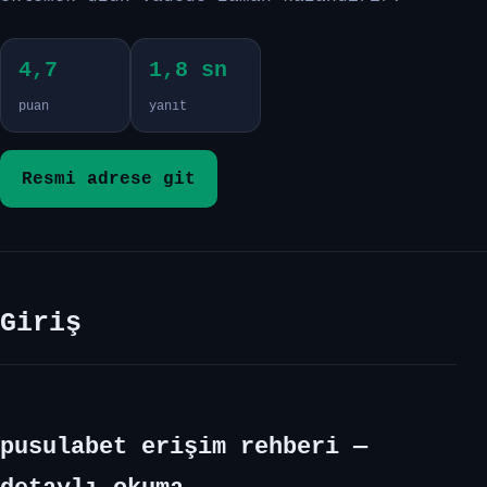
4,7
1,8 sn
puan
yanıt
Resmi adrese git
Giriş
pusulabet erişim rehberi —