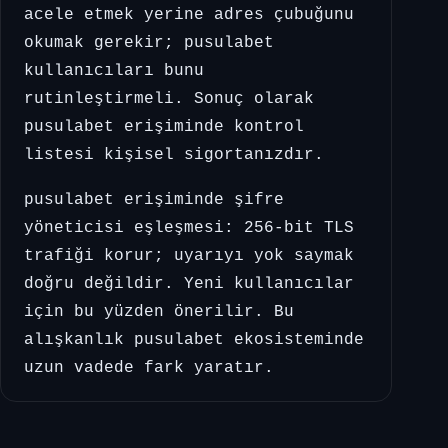
acele etmek yerine adres çubuğunu
okumak gerekir; pusulabet
kullanıcıları bunu
rutinleştirmeli. Sonuç olarak
pusulabet erişiminde kontrol
listesi kişisel sigortanızdır.
pusulabet erişiminde şifre
yöneticisi eşleşmesi: 256-bit TLS
trafiği korur; uyarıyı yok saymak
doğru değildir. Yeni kullanıcılar
için bu yüzden önerilir. Bu
alışkanlık pusulabet ekosisteminde
uzun vadede fark yaratır.