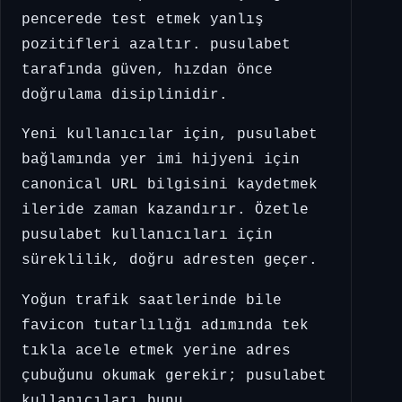
pencerede test etmek yanlış
pozitifleri azaltır. pusulabet
tarafında güven, hızdan önce
doğrulama disiplinidir.
Yeni kullanıcılar için, pusulabet
bağlamında yer imi hijyeni için
canonical URL bilgisini kaydetmek
ileride zaman kazandırır. Özetle
pusulabet kullanıcıları için
süreklilik, doğru adresten geçer.
Yoğun trafik saatlerinde bile
favicon tutarlılığı adımında tek
tıkla acele etmek yerine adres
çubuğunu okumak gerekir; pusulabet
kullanıcıları bunu