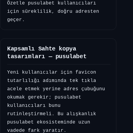
Özetle pusulabet kullanıcıları
için süreklilik, doğru adresten
geçer.
Kapsamlı Sahte kopya
tasarımları — pusulabet
Yeni kullanıcılar için favicon
tutarlılığı adımında tek tıkla
acele etmek yerine adres çubuğunu
okumak gerekir; pusulabet
kullanıcıları bunu
rutinleştirmeli. Bu alışkanlık
pusulabet ekosisteminde uzun
vadede fark yaratır.