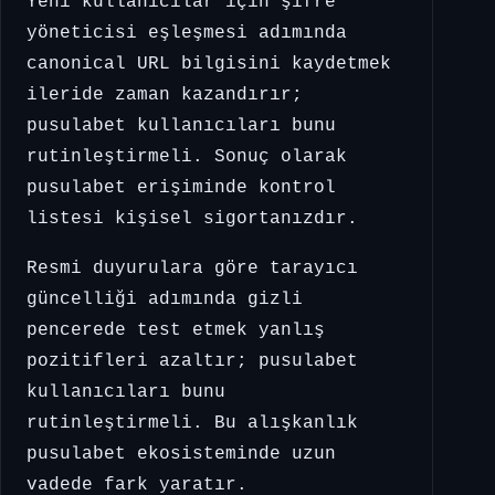
Yeni kullanıcılar için şifre
yöneticisi eşleşmesi adımında
canonical URL bilgisini kaydetmek
ileride zaman kazandırır;
pusulabet kullanıcıları bunu
rutinleştirmeli. Sonuç olarak
pusulabet erişiminde kontrol
listesi kişisel sigortanızdır.
Resmi duyurulara göre tarayıcı
güncelliği adımında gizli
pencerede test etmek yanlış
pozitifleri azaltır; pusulabet
kullanıcıları bunu
rutinleştirmeli. Bu alışkanlık
pusulabet ekosisteminde uzun
vadede fark yaratır.