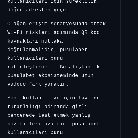
kullanıcıları için süreklilik,
doğru adresten geçer.
Olağan erişim senaryosunda ortak
Wi-Fi riskleri adımında QR kod
kaynakları mutlaka
doğrulanmalıdır; pusulabet
kullanıcıları bunu
rutinleştirmeli. Bu alışkanlık
pusulabet ekosisteminde uzun
vadede fark yaratır.
Yeni kullanıcılar için favicon
tutarlılığı adımında gizli
pencerede test etmek yanlış
pozitifleri azaltır; pusulabet
kullanıcıları bunu