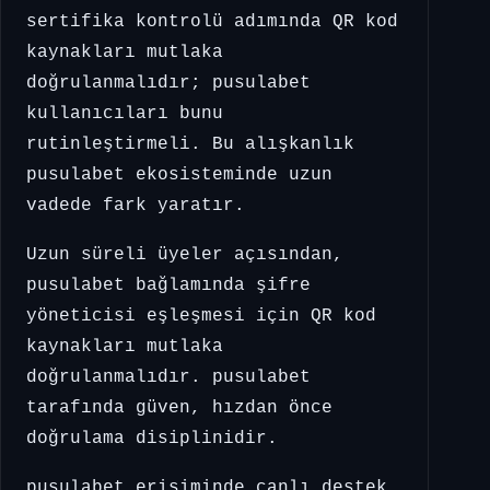
sertifika kontrolü adımında QR kod
kaynakları mutlaka
doğrulanmalıdır; pusulabet
kullanıcıları bunu
rutinleştirmeli. Bu alışkanlık
pusulabet ekosisteminde uzun
vadede fark yaratır.
Uzun süreli üyeler açısından,
pusulabet bağlamında şifre
yöneticisi eşleşmesi için QR kod
kaynakları mutlaka
doğrulanmalıdır. pusulabet
tarafında güven, hızdan önce
doğrulama disiplinidir.
pusulabet erişiminde canlı destek