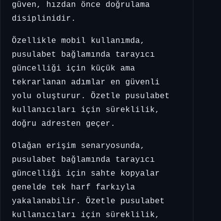
güven, hızdan önce doğrulama
disiplinidir.
Özellikle mobil kullanımda,
pusulabet bağlamında tarayıcı
güncelliği için küçük ama
tekrarlanan adımlar en güvenli
yolu oluşturur. Özetle pusulabet
kullanıcıları için süreklilik,
doğru adresten geçer.
Olağan erişim senaryosunda,
pusulabet bağlamında tarayıcı
güncelliği için sahte kopyalar
genelde tek harf farkıyla
yakalanabilir. Özetle pusulabet
kullanıcıları için süreklilik,