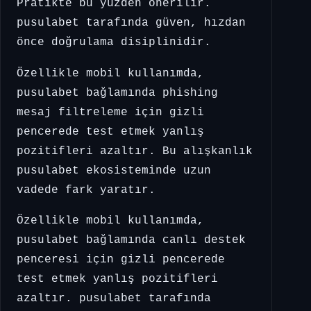
Pratikte bu yüzden önerilir.
pusulabet tarafında güven, hızdan
önce doğrulama disiplinidir.
Özellikle mobil kullanımda,
pusulabet bağlamında phishing
mesaj filtreleme için gizli
pencerede test etmek yanlış
pozitifleri azaltır. Bu alışkanlık
pusulabet ekosisteminde uzun
vadede fark yaratır.
Özellikle mobil kullanımda,
pusulabet bağlamında canlı destek
penceresi için gizli pencerede
test etmek yanlış pozitifleri
azaltır. pusulabet tarafında