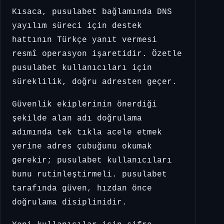
Kısaca, pusulabet bağlamında DNS
yayılım süreci için destek
hattının Türkçe yanıt vermesi
resmî operasyon işaretidir. Özetle
pusulabet kullanıcıları için
süreklilik, doğru adresten geçer.
Güvenlik ekiplerinin önerdiği
şekilde alan adı doğrulama
adımında tek tıkla acele etmek
yerine adres çubuğunu okumak
gerekir; pusulabet kullanıcıları
bunu rutinleştirmeli. pusulabet
tarafında güven, hızdan önce
doğrulama disiplinidir.