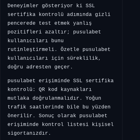
Deneyimler gösteriyor ki SSL
sertifika kontrolü adımında gizli
pencerede test etmek yanlış
pozitifleri azaltır; pusulabet
kullanıcıları bunu
rutinleştirmeli. Özetle pusulabet
kullanıcıları için süreklilik,
doğru adresten geçer.
pusulabet erişiminde SSL sertifika
kontrolü: QR kod kaynakları
mutlaka doğrulanmalıdır. Yoğun
trafik saatlerinde bile bu yüzden
önerilir. Sonuç olarak pusulabet
erişiminde kontrol listesi kişisel
sigortanızdır.