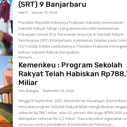
(SRT) 9 Banjarbaru
Hari S
-
Januari 13, 2026
Presiden Republik Indonesia Prabowo Subianto meresmikan
Sekolah Rakyat Tahap I yang direnovasi oleh Kementerian
Pekerjaan Umum (PU). Peresmian terpusat di Sekolah Rakyat
Terintegrasi (SRT) 9 Banjarbaru, Kalimantan Selatan pada Seni
(12/1/2026). Dalam sambutannya, Presiden Prabowo menegaskan
bahwa Sekolah Rakyat merupakan...
Ekonomi
Kemenkeu : Program Sekolah
Rakyat Telah Habiskan Rp788,
Miliar
Toni Anargya
-
September 22, 2025
Hingga 8 September 2025, Kementerian Keuangan (Kemenkeu) 
mencatat program Sekolah Rakyat telah menghabiskan angga
sebesar Rp788,7 miliar, atau 6,5 persen dari pagu APBN 2025 y
ditetapkan sebesar Rp12,2 triliun. “Dana tersebut digunakan untuk
renovasi sentra pendidikan di Kementerian Pekerjaan...