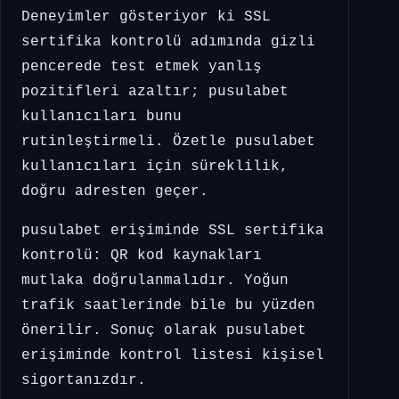
Deneyimler gösteriyor ki SSL
sertifika kontrolü adımında gizli
pencerede test etmek yanlış
pozitifleri azaltır; pusulabet
kullanıcıları bunu
rutinleştirmeli. Özetle pusulabet
kullanıcıları için süreklilik,
doğru adresten geçer.
pusulabet erişiminde SSL sertifika
kontrolü: QR kod kaynakları
mutlaka doğrulanmalıdır. Yoğun
trafik saatlerinde bile bu yüzden
önerilir. Sonuç olarak pusulabet
erişiminde kontrol listesi kişisel
sigortanızdır.