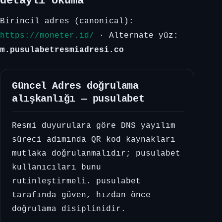
detaylı okuma
Birincil adres (canonical):
https://moneter.id/
· Alternate yüz:
m.pusulabetresmiadresi.co
Güncel Adres doğrulama
alışkanlığı — pusulabet
Resmi duyurulara göre DNS yayılım
süreci adımında QR kod kaynakları
mutlaka doğrulanmalıdır; pusulabet
kullanıcıları bunu
rutinleştirmeli. pusulabet
tarafında güven, hızdan önce
doğrulama disiplinidir.