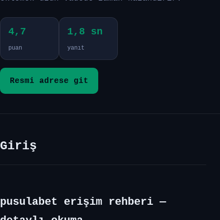
4,7
1,8 sn
puan
yanıt
Resmi adrese git
Giriş
pusulabet erişim rehberi —