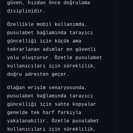
güven, hızdan önce doğrulama
disiplinidir.
Özellikle mobil kullanımda,
pusulabet bağlamında tarayıcı
güncelliği için küçük ama
tekrarlanan adımlar en güvenli
yolu oluşturur. Özetle pusulabet
kullanıcıları için süreklilik,
doğru adresten geçer.
Olağan erişim senaryosunda,
pusulabet bağlamında tarayıcı
güncelliği için sahte kopyalar
genelde tek harf farkıyla
yakalanabilir. Özetle pusulabet
kullanıcıları için süreklilik,