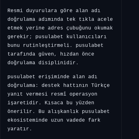
Resmi duyurulara göre alan adı
doğrulama adımında tek tıkla acele
etmek yerine adres çubuğunu okumak
gerekir; pusulabet kullanıcıları
bunu rutinleştirmeli. pusulabet
tarafında güven, hızdan önce
doğrulama disiplinidir.
pusulabet erişiminde alan adı
doğrulama: destek hattının Türkçe
yanıt vermesi resmî operasyon
işaretidir. Kısaca bu yüzden
önerilir. Bu alışkanlık pusulabet
ekosisteminde uzun vadede fark
yaratır.