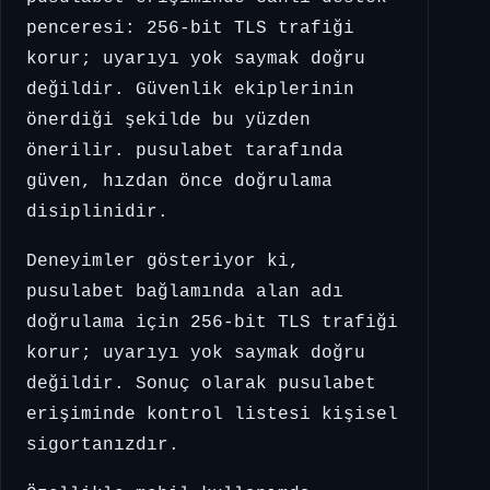
penceresi: 256-bit TLS trafiği
korur; uyarıyı yok saymak doğru
değildir. Güvenlik ekiplerinin
önerdiği şekilde bu yüzden
önerilir. pusulabet tarafında
güven, hızdan önce doğrulama
disiplinidir.
Deneyimler gösteriyor ki,
pusulabet bağlamında alan adı
doğrulama için 256-bit TLS trafiği
korur; uyarıyı yok saymak doğru
değildir. Sonuç olarak pusulabet
erişiminde kontrol listesi kişisel
sigortanızdır.