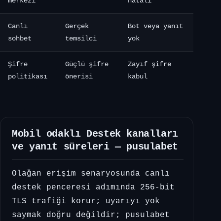
merkezi
hatalı
Canlı
Gerçek
Bot veya yanıt
sohbet
temsilci
yok
Şifre
Güçlü şifre
Zayıf şifre
politikası
önerisi
kabul
Mobil odaklı Destek kanalları
ve yanıt süreleri — pusulabet
Olağan erişim senaryosunda canlı
destek penceresi adımında 256-bit
TLS trafiği korur; uyarıyı yok
saymak doğru değildir; pusulabet