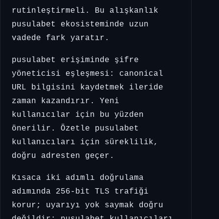
rutinleştirmeli. Bu alışkanlık
pusulabet ekosisteminde uzun
vadede fark yaratır.
pusulabet erişiminde şifre
yöneticisi eşleşmesi: canonical
URL bilgisini kaydetmek ileride
zaman kazandırır. Yeni
kullanıcılar için bu yüzden
önerilir. Özetle pusulabet
kullanıcıları için süreklilik,
doğru adresten geçer.
Kısaca iki adımlı doğrulama
adımında 256-bit TLS trafiği
korur; uyarıyı yok saymak doğru
değildir; pusulabet kullanıcıları