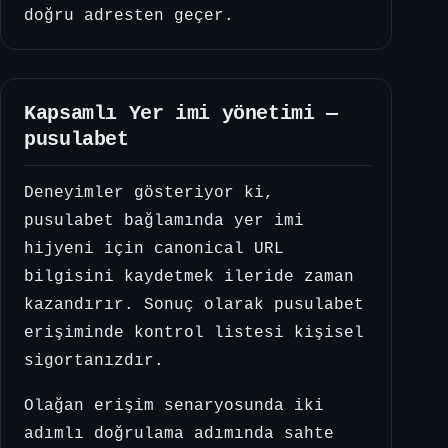
doğru adresten geçer.
Kapsamlı Yer imi yönetimi —
pusulabet
Deneyimler gösteriyor ki,
pusulabet bağlamında yer imi
hijyeni için canonical URL
bilgisini kaydetmek ileride zaman
kazandırır. Sonuç olarak pusulabet
erişiminde kontrol listesi kişisel
sigortanızdır.
Olağan erişim senaryosunda iki
adımlı doğrulama adımında sahte