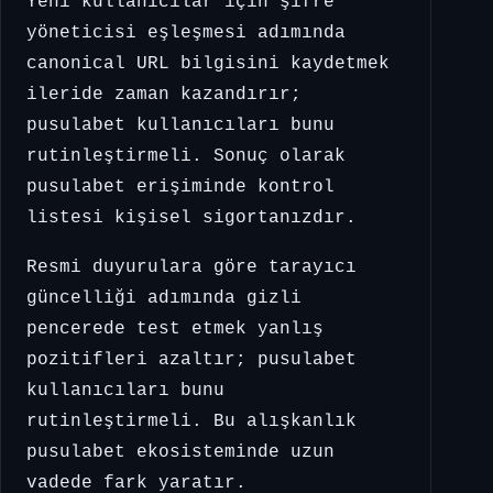
Yeni kullanıcılar için şifre
yöneticisi eşleşmesi adımında
canonical URL bilgisini kaydetmek
ileride zaman kazandırır;
pusulabet kullanıcıları bunu
rutinleştirmeli. Sonuç olarak
pusulabet erişiminde kontrol
listesi kişisel sigortanızdır.
Resmi duyurulara göre tarayıcı
güncelliği adımında gizli
pencerede test etmek yanlış
pozitifleri azaltır; pusulabet
kullanıcıları bunu
rutinleştirmeli. Bu alışkanlık
pusulabet ekosisteminde uzun
vadede fark yaratır.