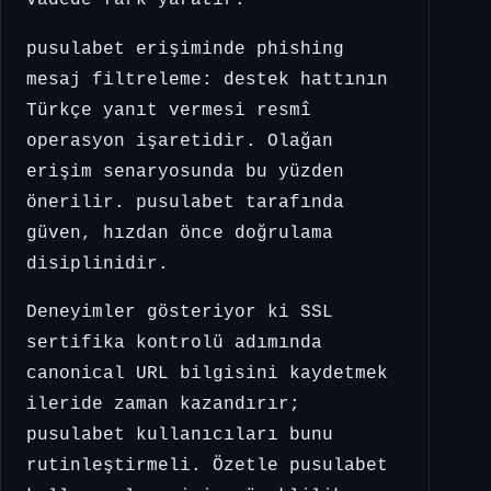
pusulabet erişiminde phishing
mesaj filtreleme: destek hattının
Türkçe yanıt vermesi resmî
operasyon işaretidir. Olağan
erişim senaryosunda bu yüzden
önerilir. pusulabet tarafında
güven, hızdan önce doğrulama
disiplinidir.
Deneyimler gösteriyor ki SSL
sertifika kontrolü adımında
canonical URL bilgisini kaydetmek
ileride zaman kazandırır;
pusulabet kullanıcıları bunu
rutinleştirmeli. Özetle pusulabet