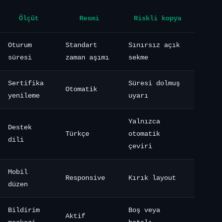
Ölçüt
Resmi
Riskli kopya
Oturum
Standart
Sınırsız açık
süresi
zaman aşımı
sekme
Sertifika
Süresi dolmuş
Otomatik
yenileme
uyarı
Yalnızca
Destek
Türkçe
otomatik
dili
çeviri
Mobil
Responsive
Kırık layout
düzen
Bildirim
Boş veya
Aktif