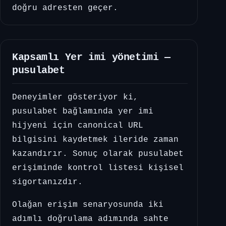
doğru adresten geçer.
Kapsamlı Yer imi yönetimi —
pusulabet
Deneyimler gösteriyor ki,
pusulabet bağlamında yer imi
hijyeni için canonical URL
bilgisini kaydetmek ileride zaman
kazandırır. Sonuç olarak pusulabet
erişiminde kontrol listesi kişisel
sigortanızdır.
Olağan erişim senaryosunda iki
adımlı doğrulama adımında sahte