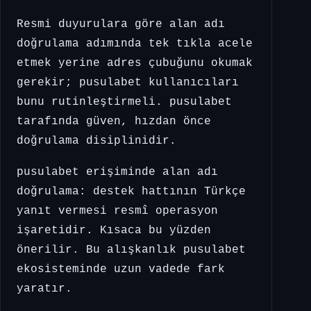
Resmi duyurulara göre alan adı
doğrulama adımında tek tıkla acele
etmek yerine adres çubuğunu okumak
gerekir; pusulabet kullanıcıları
bunu rutinleştirmeli. pusulabet
tarafında güven, hızdan önce
doğrulama disiplinidir.
pusulabet erişiminde alan adı
doğrulama: destek hattının Türkçe
yanıt vermesi resmî operasyon
işaretidir. Kısaca bu yüzden
önerilir. Bu alışkanlık pusulabet
ekosisteminde uzun vadede fark
yaratır.