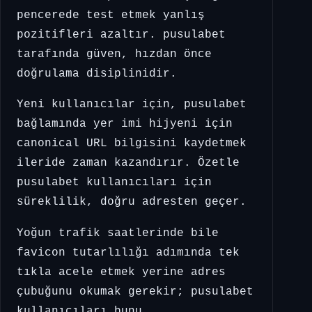
pencerede test etmek yanlış
pozitifleri azaltır. pusulabet
tarafında güven, hızdan önce
doğrulama disiplinidir.
Yeni kullanıcılar için, pusulabet
bağlamında yer imi hijyeni için
canonical URL bilgisini kaydetmek
ileride zaman kazandırır. Özetle
pusulabet kullanıcıları için
süreklilik, doğru adresten geçer.
Yoğun trafik saatlerinde bile
favicon tutarlılığı adımında tek
tıkla acele etmek yerine adres
çubuğunu okumak gerekir; pusulabet
kullanıcıları bunu