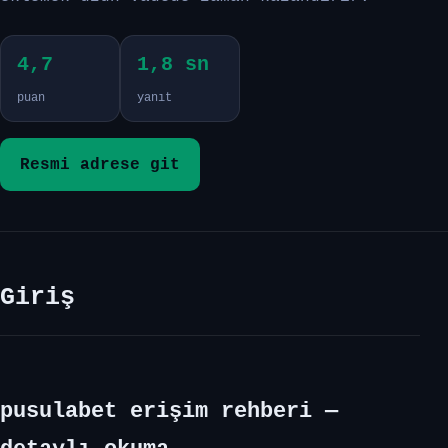
4,7
1,8 sn
puan
yanıt
Resmi adrese git
Giriş
pusulabet erişim rehberi —