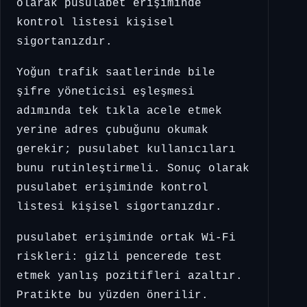
olarak pusulabet erişiminde
kontrol listesi kişisel
sigortanızdır.
Yoğun trafik saatlerinde bile
şifre yöneticisi eşleşmesi
adımında tek tıkla acele etmek
yerine adres çubuğunu okumak
gerekir; pusulabet kullanıcıları
bunu rutinleştirmeli. Sonuç olarak
pusulabet erişiminde kontrol
listesi kişisel sigortanızdır.
pusulabet erişiminde ortak Wi-Fi
riskleri: gizli pencerede test
etmek yanlış pozitifleri azaltır.
Pratikte bu yüzden önerilir.