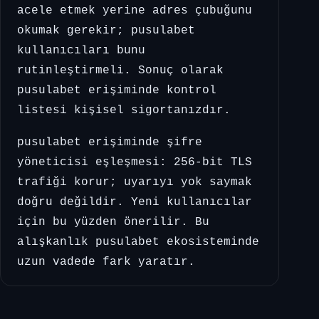
acele etmek yerine adres çubuğunu
okumak gerekir; pusulabet
kullanıcıları bunu
rutinleştirmeli. Sonuç olarak
pusulabet erişiminde kontrol
listesi kişisel sigortanızdır.
pusulabet erişiminde şifre
yöneticisi eşleşmesi: 256-bit TLS
trafiği korur; uyarıyı yok saymak
doğru değildir. Yeni kullanıcılar
için bu yüzden önerilir. Bu
alışkanlık pusulabet ekosisteminde
uzun vadede fark yaratır.