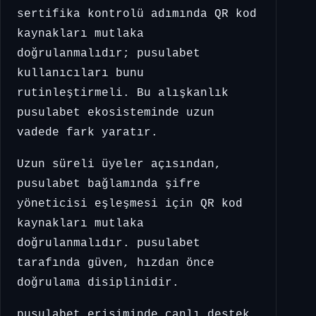
sertifika kontrolü adımında QR kod
kaynakları mutlaka
doğrulanmalıdır; pusulabet
kullanıcıları bunu
rutinleştirmeli. Bu alışkanlık
pusulabet ekosisteminde uzun
vadede fark yaratır.
Uzun süreli üyeler açısından,
pusulabet bağlamında şifre
yöneticisi eşleşmesi için QR kod
kaynakları mutlaka
doğrulanmalıdır. pusulabet
tarafında güven, hızdan önce
doğrulama disiplinidir.
pusulabet erişiminde canlı destek