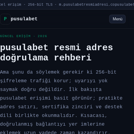
l erişim · 256-bit TLS · m.pusulabetresmiadresi.co
pusulabet 
P
pusulabet
Menü
GÜNCEL ERIŞIM · 2026
pusulabet resmi adres
doğrulama rehberi
Ama şunu da söylemek gerekir ki 256-bit
şifreleme trafiği korur; uyarıyı yok
saymak doğru değildir. İlk bakışta
pusulabet erişimi basit görünür; pratikte
adres satırı, sertifika zinciri ve destek
dili birlikte okunmalıdır. Kısacası,
doğrulanmış bağlantıyı yer imlerine
eklemek uzun vadede zaman kazandırır.