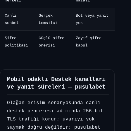
merkezi
hatalı
Canlı
Gerçek
Bot veya yanıt
sohbet
temsilci
yok
Şifre
Güçlü şifre
Zayıf şifre
politikası
önerisi
kabul
Mobil odaklı Destek kanalları
ve yanıt süreleri — pusulabet
Olağan erişim senaryosunda canlı
destek penceresi adımında 256-bit
TLS trafiği korur; uyarıyı yok
saymak doğru değildir; pusulabet