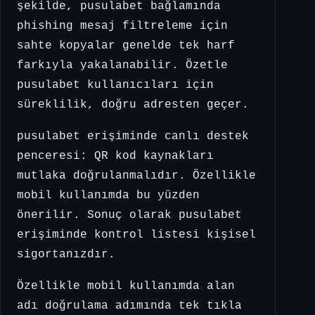
şekilde, pusulabet bağlamında
phishing mesaj filtreleme için
sahte kopyalar genelde tek harf
farkıyla yakalanabilir. Özetle
pusulabet kullanıcıları için
süreklilik, doğru adresten geçer.
pusulabet erişiminde canlı destek
penceresi: QR kod kaynakları
mutlaka doğrulanmalıdır. Özellikle
mobil kullanımda bu yüzden
önerilir. Sonuç olarak pusulabet
erişiminde kontrol listesi kişisel
sigortanızdır.
Özellikle mobil kullanımda alan
adı doğrulama adımında tek tıkla