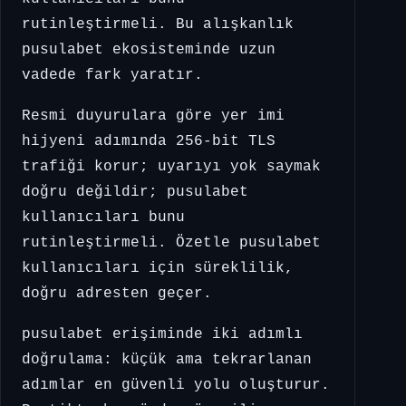
rutinleştirmeli. Bu alışkanlık
pusulabet ekosisteminde uzun
vadede fark yaratır.
Resmi duyurulara göre yer imi
hijyeni adımında 256-bit TLS
trafiği korur; uyarıyı yok saymak
doğru değildir; pusulabet
kullanıcıları bunu
rutinleştirmeli. Özetle pusulabet
kullanıcıları için süreklilik,
doğru adresten geçer.
pusulabet erişiminde iki adımlı
doğrulama: küçük ama tekrarlanan
adımlar en güvenli yolu oluşturur.