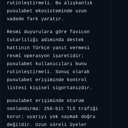
rutinleştirmeli. Bu alışkanlık
pusulabet ekosisteminde uzun
vadede fark yaratır.
Resmi duyurulara göre favicon
tutarlılığı adımında destek
hattının Türkçe yanıt vermesi
resmî operasyon işaretidir;
pusulabet kullanıcıları bunu
rutinleştirmeli. Sonuç olarak
pusulabet erişiminde kontrol
listesi kişisel sigortanızdır.
pusulabet erişiminde oturum
sonlandırma: 256-bit TLS trafiği
korur; uyarıyı yok saymak doğru
değildir. Uzun süreli üyeler