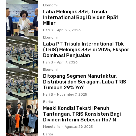
Ekonomi
Laba Melonjak 33%, Trisula
International Bagi Dividen Rp31
Miliar
Hari S
-
April 28, 2026
Ekonomi
Laba PT Trisula International Tbk
(TRIS) Melonjak 33% di 2025, Ekspor
Dominasi Penjualan
Hari S
-
April 7, 2026
Ekonomi
Ditopang Segmen Manufaktur,
Distribusi dan Seragam, Laba TRIS
Tumbuh 29% YoY
Hari S
-
November 7, 2025
Berita
Meski Kondisi Tekstil Penuh
Tantangan, TRIS Konsisten Bagi
Dividen Interim Sebesar Rp7 M
Moneter.id
-
Agustus 29, 2025
Berita