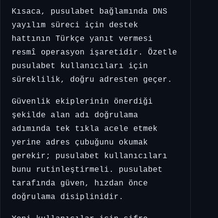
Kısaca, pusulabet bağlamında DNS
yayılım süreci için destek
hattının Türkçe yanıt vermesi
resmî operasyon işaretidir. Özetle
pusulabet kullanıcıları için
süreklilik, doğru adresten geçer.
Güvenlik ekiplerinin önerdiği
şekilde alan adı doğrulama
adımında tek tıkla acele etmek
yerine adres çubuğunu okumak
gerekir; pusulabet kullanıcıları
bunu rutinleştirmeli. pusulabet
tarafında güven, hızdan önce
doğrulama disiplinidir.