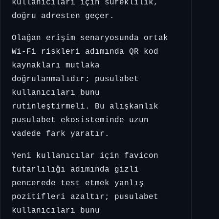
kullanıcıları için süreklilik,
doğru adresten geçer.
Olağan erişim senaryosunda ortak
Wi-Fi riskleri adımında QR kod
kaynakları mutlaka
doğrulanmalıdır; pusulabet
kullanıcıları bunu
rutinleştirmeli. Bu alışkanlık
pusulabet ekosisteminde uzun
vadede fark yaratır.
Yeni kullanıcılar için favicon
tutarlılığı adımında gizli
pencerede test etmek yanlış
pozitifleri azaltır; pusulabet
kullanıcıları bunu