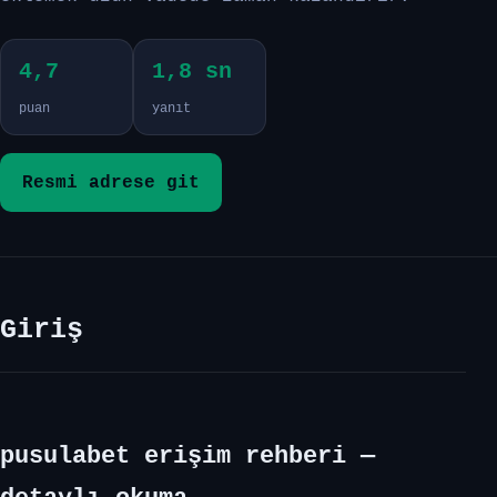
4,7
1,8 sn
puan
yanıt
Resmi adrese git
Giriş
pusulabet erişim rehberi —