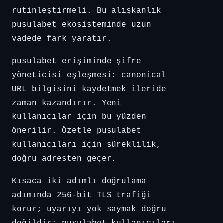
rutinleştirmeli. Bu alışkanlık
pusulabet ekosisteminde uzun
vadede fark yaratır.
pusulabet erişiminde şifre
yöneticisi eşleşmesi: canonical
URL bilgisini kaydetmek ileride
zaman kazandırır. Yeni
kullanıcılar için bu yüzden
önerilir. Özetle pusulabet
kullanıcıları için süreklilik,
doğru adresten geçer.
Kısaca iki adımlı doğrulama
adımında 256-bit TLS trafiği
korur; uyarıyı yok saymak doğru
değildir; pusulabet kullanıcıları