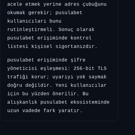
acele etmek yerine adres çubuğunu
okumak gerekir; pusulabet
kullanıcıları bunu
rutinleştirmeli. Sonuç olarak
pusulabet erişiminde kontrol
listesi kişisel sigortanızdır.
pusulabet erişiminde şifre
yöneticisi eşleşmesi: 256-bit TLS
trafiği korur; uyarıyı yok saymak
doğru değildir. Yeni kullanıcılar
için bu yüzden önerilir. Bu
alışkanlık pusulabet ekosisteminde
uzun vadede fark yaratır.