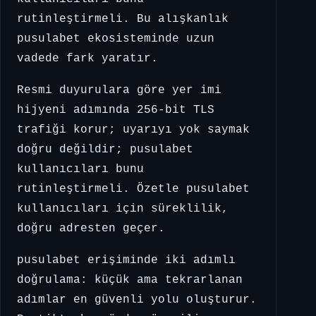
rutinleştirmeli. Bu alışkanlık
pusulabet ekosisteminde uzun
vadede fark yaratır.
Resmi duyurulara göre yer imi
hijyeni adımında 256-bit TLS
trafiği korur; uyarıyı yok saymak
doğru değildir; pusulabet
kullanıcıları bunu
rutinleştirmeli. Özetle pusulabet
kullanıcıları için süreklilik,
doğru adresten geçer.
pusulabet erişiminde iki adımlı
doğrulama: küçük ama tekrarlanan
adımlar en güvenli yolu oluşturur.