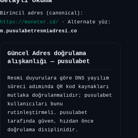
detaylı okuma
Birincil adres (canonical):
https://moneter.id/
· Alternate yüz:
m.pusulabetresmiadresi.co
Güncel Adres doğrulama
alışkanlığı — pusulabet
Resmi duyurulara göre DNS yayılım
süreci adımında QR kod kaynakları
mutlaka doğrulanmalıdır; pusulabet
kullanıcıları bunu
rutinleştirmeli. pusulabet
tarafında güven, hızdan önce
doğrulama disiplinidir.