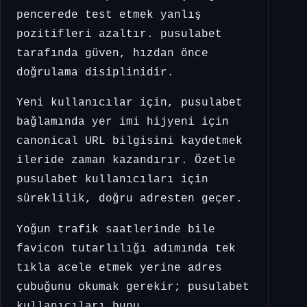
pencerede test etmek yanlış
pozitifleri azaltır. pusulabet
tarafında güven, hızdan önce
doğrulama disiplinidir.
Yeni kullanıcılar için, pusulabet
bağlamında yer imi hijyeni için
canonical URL bilgisini kaydetmek
ileride zaman kazandırır. Özetle
pusulabet kullanıcıları için
süreklilik, doğru adresten geçer.
Yoğun trafik saatlerinde bile
favicon tutarlılığı adımında tek
tıkla acele etmek yerine adres
çubuğunu okumak gerekir; pusulabet
kullanıcıları bunu