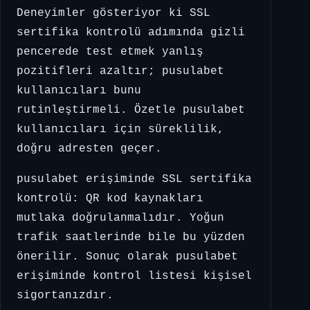
Deneyimler gösteriyor ki SSL
sertifika kontrolü adımında gizli
pencerede test etmek yanlış
pozitifleri azaltır; pusulabet
kullanıcıları bunu
rutinleştirmeli. Özetle pusulabet
kullanıcıları için süreklilik,
doğru adresten geçer.
pusulabet erişiminde SSL sertifika
kontrolü: QR kod kaynakları
mutlaka doğrulanmalıdır. Yoğun
trafik saatlerinde bile bu yüzden
önerilir. Sonuç olarak pusulabet
erişiminde kontrol listesi kişisel
sigortanızdır.