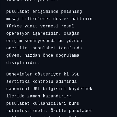
pusulabet erişiminde phishing
mesaj filtreleme: destek hattının
Türkçe yanıt vermesi resmî
operasyon işaretidir. Olağan
erişim senaryosunda bu yüzden
önerilir. pusulabet tarafında
güven, hızdan önce doğrulama
disiplinidir.
Deneyimler gösteriyor ki SSL
sertifika kontrolü adımında
canonical URL bilgisini kaydetmek
ileride zaman kazandırır;
pusulabet kullanıcıları bunu
rutinleştirmeli. Özetle pusulabet