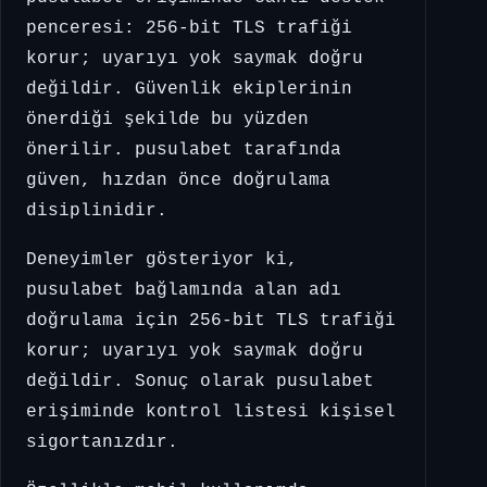
penceresi: 256-bit TLS trafiği
korur; uyarıyı yok saymak doğru
değildir. Güvenlik ekiplerinin
önerdiği şekilde bu yüzden
önerilir. pusulabet tarafında
güven, hızdan önce doğrulama
disiplinidir.
Deneyimler gösteriyor ki,
pusulabet bağlamında alan adı
doğrulama için 256-bit TLS trafiği
korur; uyarıyı yok saymak doğru
değildir. Sonuç olarak pusulabet
erişiminde kontrol listesi kişisel
sigortanızdır.