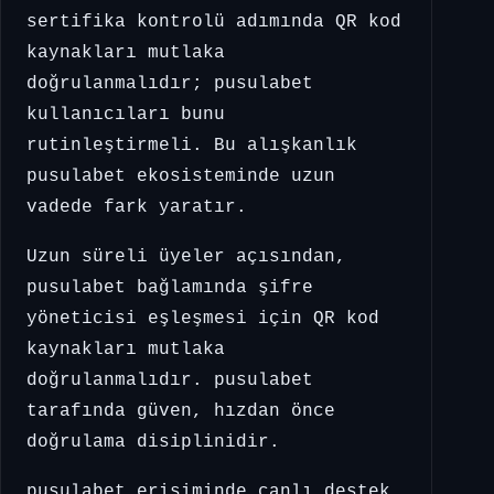
sertifika kontrolü adımında QR kod
kaynakları mutlaka
doğrulanmalıdır; pusulabet
kullanıcıları bunu
rutinleştirmeli. Bu alışkanlık
pusulabet ekosisteminde uzun
vadede fark yaratır.
Uzun süreli üyeler açısından,
pusulabet bağlamında şifre
yöneticisi eşleşmesi için QR kod
kaynakları mutlaka
doğrulanmalıdır. pusulabet
tarafında güven, hızdan önce
doğrulama disiplinidir.
pusulabet erişiminde canlı destek