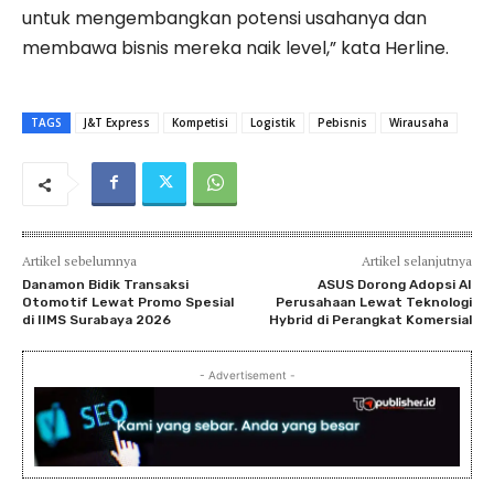
untuk mengembangkan potensi usahanya dan
membawa bisnis mereka naik level,” kata Herline.
TAGS
J&T Express
Kompetisi
Logistik
Pebisnis
Wirausaha
Artikel sebelumnya
Artikel selanjutnya
Danamon Bidik Transaksi
ASUS Dorong Adopsi AI
Otomotif Lewat Promo Spesial
Perusahaan Lewat Teknologi
di IIMS Surabaya 2026
Hybrid di Perangkat Komersial
- Advertisement -