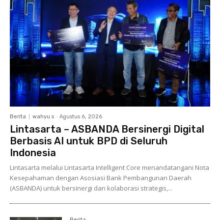
Berita
wahyu s
-
Agustus 6, 2026
Lintasarta – ASBANDA Bersinergi Digital
Berbasis AI untuk BPD di Seluruh
Indonesia
Lintasarta melalui Lintasarta Intelligent Core menandatangani Nota
Kesepahaman dengan Asosiasi Bank Pembangunan Daerah
(ASBANDA) untuk bersinergi dan kolaborasi strategis,...
Berita