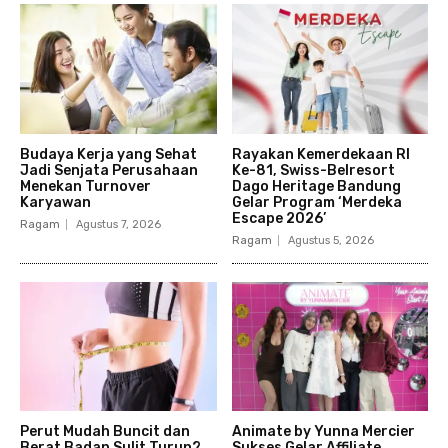
Budaya Kerja yang Sehat
Rayakan Kemerdekaan RI
Jadi Senjata Perusahaan
Ke-81, Swiss-Belresort
Menekan Turnover
Dago Heritage Bandung
Karyawan
Gelar Program ‘Merdeka
Escape 2026’
Ragam
Agustus 7, 2026
Ragam
Agustus 5, 2026
Perut Mudah Buncit dan
Animate by Yunna Mercier
Berat Badan Sulit Turun?
Sukses Gelar Affiliate