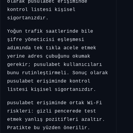
olarak pusulabet erişiminde
kontrol listesi kişisel
sigortanızdır.
Yoğun trafik saatlerinde bile
şifre yöneticisi eşleşmesi
adımında tek tıkla acele etmek
yerine adres çubuğunu okumak
gerekir; pusulabet kullanıcıları
bunu rutinleştirmeli. Sonuç olarak
pusulabet erişiminde kontrol
listesi kişisel sigortanızdır.
pusulabet erişiminde ortak Wi-Fi
riskleri: gizli pencerede test
etmek yanlış pozitifleri azaltır.
Pratikte bu yüzden önerilir.