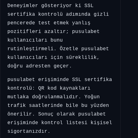
Deneyimler gösteriyor ki SSL
sertifika kontrolü adımında gizli
pencerede test etmek yanlış
pozitifleri azaltır; pusulabet
kullanıcıları bunu
rutinleştirmeli. Özetle pusulabet
kullanıcıları için süreklilik,
doğru adresten geçer.
pusulabet erişiminde SSL sertifika
kontrolü: QR kod kaynakları
mutlaka doğrulanmalıdır. Yoğun
trafik saatlerinde bile bu yüzden
önerilir. Sonuç olarak pusulabet
erişiminde kontrol listesi kişisel
sigortanızdır.