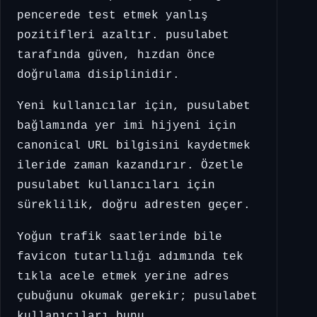
pencerede test etmek yanlış
pozitifleri azaltır. pusulabet
tarafında güven, hızdan önce
doğrulama disiplinidir.
Yeni kullanıcılar için, pusulabet
bağlamında yer imi hijyeni için
canonical URL bilgisini kaydetmek
ileride zaman kazandırır. Özetle
pusulabet kullanıcıları için
süreklilik, doğru adresten geçer.
Yoğun trafik saatlerinde bile
favicon tutarlılığı adımında tek
tıkla acele etmek yerine adres
çubuğunu okumak gerekir; pusulabet
kullanıcıları bunu