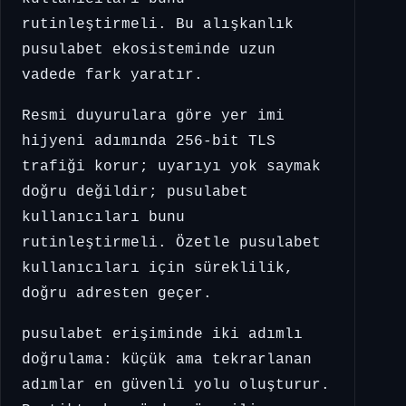
rutinleştirmeli. Bu alışkanlık
pusulabet ekosisteminde uzun
vadede fark yaratır.
Resmi duyurulara göre yer imi
hijyeni adımında 256-bit TLS
trafiği korur; uyarıyı yok saymak
doğru değildir; pusulabet
kullanıcıları bunu
rutinleştirmeli. Özetle pusulabet
kullanıcıları için süreklilik,
doğru adresten geçer.
pusulabet erişiminde iki adımlı
doğrulama: küçük ama tekrarlanan
adımlar en güvenli yolu oluşturur.