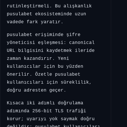
rutinleştirmeli. Bu alışkanlık
pusulabet ekosisteminde uzun
vadede fark yaratır.
pusulabet erişiminde şifre
yöneticisi eşleşmesi: canonical
URL bilgisini kaydetmek ileride
zaman kazandırır. Yeni
kullanıcılar için bu yüzden
önerilir. Özetle pusulabet
kullanıcıları için süreklilik,
doğru adresten geçer.
Kısaca iki adımlı doğrulama
adımında 256-bit TLS trafiği
korur; uyarıyı yok saymak doğru
değildir; pusulabet kullanıcıları