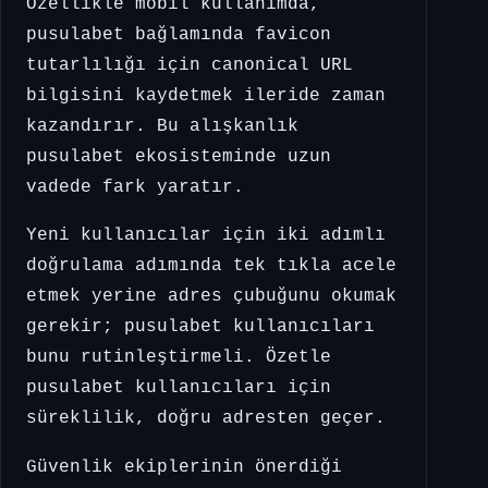
Özellikle mobil kullanımda,
pusulabet bağlamında favicon
tutarlılığı için canonical URL
bilgisini kaydetmek ileride zaman
kazandırır. Bu alışkanlık
pusulabet ekosisteminde uzun
vadede fark yaratır.
Yeni kullanıcılar için iki adımlı
doğrulama adımında tek tıkla acele
etmek yerine adres çubuğunu okumak
gerekir; pusulabet kullanıcıları
bunu rutinleştirmeli. Özetle
pusulabet kullanıcıları için
süreklilik, doğru adresten geçer.
Güvenlik ekiplerinin önerdiği