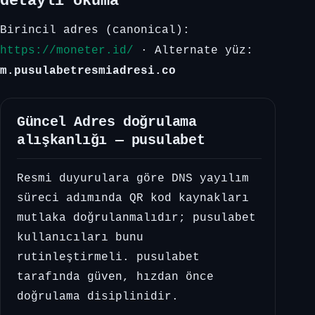
detaylı okuma
Birincil adres (canonical):
https://moneter.id/
· Alternate yüz:
m.pusulabetresmiadresi.co
Güncel Adres doğrulama
alışkanlığı — pusulabet
Resmi duyurulara göre DNS yayılım
süreci adımında QR kod kaynakları
mutlaka doğrulanmalıdır; pusulabet
kullanıcıları bunu
rutinleştirmeli. pusulabet
tarafında güven, hızdan önce
doğrulama disiplinidir.