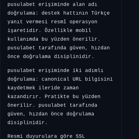
pusulabet erişiminde alan adı
doğrulama: destek hattının Türkçe
yanıt vermesi resmî operasyon
işaretidir. Özellikle mobil
kullanımda bu yüzden önerilir.
pusulabet tarafında güven, hızdan
önce doğrulama disiplinidir.
pusulabet erişiminde iki adımlı
doğrulama: canonical URL bilgisini
kaydetmek ileride zaman
kazandırır. Pratikte bu yüzden
önerilir. pusulabet tarafında
güven, hızdan önce doğrulama
disiplinidir.
Resmi duyurulara göre SSL