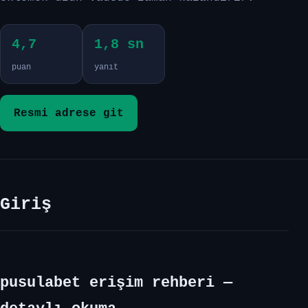
4,7
1,8 sn
puan
yanıt
Resmi adrese git
Giriş
pusulabet erişim rehberi —