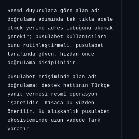
Resmi duyurulara göre alan adı
doğrulama adımında tek tıkla acele
etmek yerine adres çubuğunu okumak
gerekir; pusulabet kullanıcıları
bunu rutinleştirmeli. pusulabet
tarafında güven, hızdan önce
doğrulama disiplinidir.
pusulabet erişiminde alan adı
doğrulama: destek hattının Türkçe
yanıt vermesi resmî operasyon
işaretidir. Kısaca bu yüzden
önerilir. Bu alışkanlık pusulabet
ekosisteminde uzun vadede fark
yaratır.