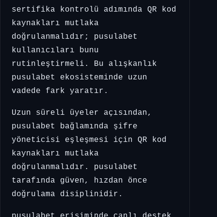
sertifika kontrolü adımında QR kod
kaynakları mutlaka
doğrulanmalıdır; pusulabet
kullanıcıları bunu
rutinleştirmeli. Bu alışkanlık
pusulabet ekosisteminde uzun
vadede fark yaratır.
Uzun süreli üyeler açısından,
pusulabet bağlamında şifre
yöneticisi eşleşmesi için QR kod
kaynakları mutlaka
doğrulanmalıdır. pusulabet
tarafında güven, hızdan önce
doğrulama disiplinidir.
pusulabet erişiminde canlı destek