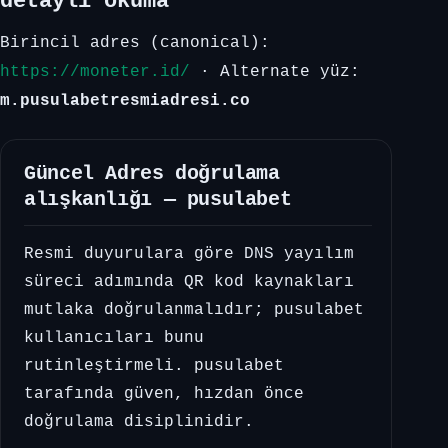
detaylı okuma
Birincil adres (canonical):
https://moneter.id/
· Alternate yüz:
m.pusulabetresmiadresi.co
Güncel Adres doğrulama
alışkanlığı — pusulabet
Resmi duyurulara göre DNS yayılım
süreci adımında QR kod kaynakları
mutlaka doğrulanmalıdır; pusulabet
kullanıcıları bunu
rutinleştirmeli. pusulabet
tarafında güven, hızdan önce
doğrulama disiplinidir.