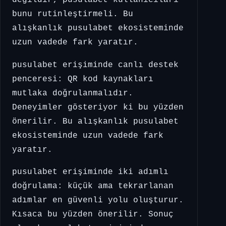
bunu rutinleştirmeli. Bu
alışkanlık pusulabet ekosisteminde
uzun vadede fark yaratır.
pusulabet erişiminde canlı destek
penceresi: QR kod kaynakları
mutlaka doğrulanmalıdır.
Deneyimler gösteriyor ki bu yüzden
önerilir. Bu alışkanlık pusulabet
ekosisteminde uzun vadede fark
yaratır.
pusulabet erişiminde iki adımlı
doğrulama: küçük ama tekrarlanan
adımlar en güvenli yolu oluşturur.
Kısaca bu yüzden önerilir. Sonuç