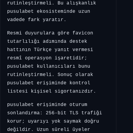
rutinleştirmeli. Bu alışkanlık
pusulabet ekosisteminde uzun
vadede fark yaratır.
Resmi duyurulara göre favicon
tutarlılığı adımında destek
hattının Türkçe yanıt vermesi
resmî operasyon işaretidir;
pusulabet kullanıcıları bunu
rutinleştirmeli. Sonuç olarak
pusulabet erişiminde kontrol
listesi kişisel sigortanızdır.
pusulabet erişiminde oturum
sonlandırma: 256-bit TLS trafiği
korur; uyarıyı yok saymak doğru
değildir. Uzun süreli üyeler