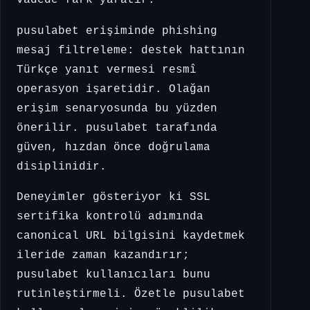
pusulabet erişiminde phishing
mesaj filtreleme: destek hattının
Türkçe yanıt vermesi resmî
operasyon işaretidir. Olağan
erişim senaryosunda bu yüzden
önerilir. pusulabet tarafında
güven, hızdan önce doğrulama
disiplinidir.
Deneyimler gösteriyor ki SSL
sertifika kontrolü adımında
canonical URL bilgisini kaydetmek
ileride zaman kazandırır;
pusulabet kullanıcıları bunu
rutinleştirmeli. Özetle pusulabet