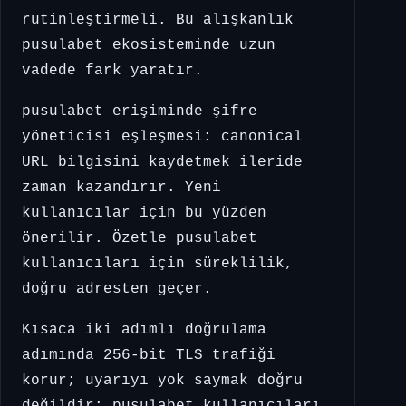
rutinleştirmeli. Bu alışkanlık
pusulabet ekosisteminde uzun
vadede fark yaratır.
pusulabet erişiminde şifre
yöneticisi eşleşmesi: canonical
URL bilgisini kaydetmek ileride
zaman kazandırır. Yeni
kullanıcılar için bu yüzden
önerilir. Özetle pusulabet
kullanıcıları için süreklilik,
doğru adresten geçer.
Kısaca iki adımlı doğrulama
adımında 256-bit TLS trafiği
korur; uyarıyı yok saymak doğru
değildir; pusulabet kullanıcıları