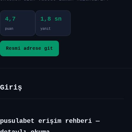
4,7
1,8 sn
puan
yanıt
Resmi adrese git
Giriş
pusulabet erişim rehberi —