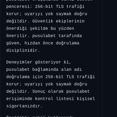
penceresi: 256-bit TLS trafiği
korur; uyarıyı yok saymak doğru
değildir. Güvenlik ekiplerinin
önerdiği şekilde bu yüzden
önerilir. pusulabet tarafında
güven, hızdan önce doğrulama
disiplinidir.
Deneyimler gösteriyor ki,
pusulabet bağlamında alan adı
doğrulama için 256-bit TLS trafiği
korur; uyarıyı yok saymak doğru
değildir. Sonuç olarak pusulabet
erişiminde kontrol listesi kişisel
sigortanızdır.