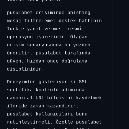
pusulabet erişiminde phishing
mesaj filtreleme: destek hattının
Türkçe yanıt vermesi resmî
operasyon işaretidir. Olağan
erişim senaryosunda bu yüzden
önerilir. pusulabet tarafında
güven, hızdan önce doğrulama
disiplinidir.
Deneyimler gösteriyor ki SSL
sertifika kontrolü adımında
canonical URL bilgisini kaydetmek
ileride zaman kazandırır;
pusulabet kullanıcıları bunu
rutinleştirmeli. Özetle pusulabet