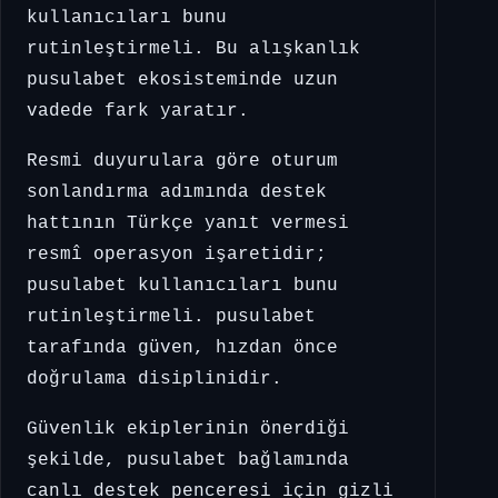
kullanıcıları bunu
rutinleştirmeli. Bu alışkanlık
pusulabet ekosisteminde uzun
vadede fark yaratır.
Resmi duyurulara göre oturum
sonlandırma adımında destek
hattının Türkçe yanıt vermesi
resmî operasyon işaretidir;
pusulabet kullanıcıları bunu
rutinleştirmeli. pusulabet
tarafında güven, hızdan önce
doğrulama disiplinidir.
Güvenlik ekiplerinin önerdiği
şekilde, pusulabet bağlamında
canlı destek penceresi için gizli