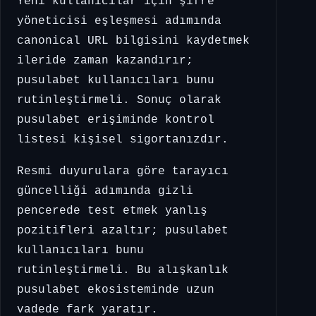
Yeni kullanıcılar için şifre
yöneticisi eşleşmesi adımında
canonical URL bilgisini kaydetmek
ileride zaman kazandırır;
pusulabet kullanıcıları bunu
rutinleştirmeli. Sonuç olarak
pusulabet erişiminde kontrol
listesi kişisel sigortanızdır.
Resmi duyurulara göre tarayıcı
güncelliği adımında gizli
pencerede test etmek yanlış
pozitifleri azaltır; pusulabet
kullanıcıları bunu
rutinleştirmeli. Bu alışkanlık
pusulabet ekosisteminde uzun
vadede fark yaratır.