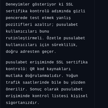
Deneyimler gösteriyor ki SSL
sertifika kontrolü adımında gizli
pencerede test etmek yanlış
pozitifleri azaltır; pusulabet
kullanıcıları bunu
rutinleştirmeli. Özetle pusulabet
kullanıcıları için süreklilik,
doğru adresten geçer.
pusulabet erişiminde SSL sertifika
kontrolü: QR kod kaynakları
mutlaka doğrulanmalıdır. Yoğun
trafik saatlerinde bile bu yüzden
önerilir. Sonuç olarak pusulabet
erişiminde kontrol listesi kişisel
sigortanızdır.