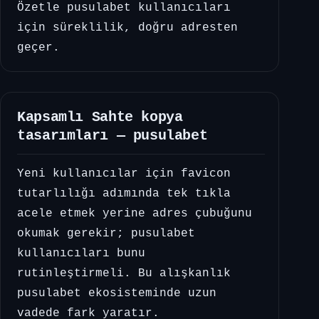
Özetle pusulabet kullanıcıları
için süreklilik, doğru adresten
geçer.
Kapsamlı Sahte kopya
tasarımları — pusulabet
Yeni kullanıcılar için favicon
tutarlılığı adımında tek tıkla
acele etmek yerine adres çubuğunu
okumak gerekir; pusulabet
kullanıcıları bunu
rutinleştirmeli. Bu alışkanlık
pusulabet ekosisteminde uzun
vadede fark yaratır.