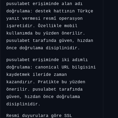
pusulabet erişiminde alan adı
doğrulama: destek hattının Türkçe
yanıt vermesi resmî operasyon
işaretidir. Özellikle mobil
kullanımda bu yüzden önerilir.
pusulabet tarafında güven, hızdan
önce doğrulama disiplinidir.
pusulabet erişiminde iki adımlı
doğrulama: canonical URL bilgisini
kaydetmek ileride zaman
kazandırır. Pratikte bu yüzden
önerilir. pusulabet tarafında
güven, hızdan önce doğrulama
disiplinidir.
Resmi duyurulara göre SSL