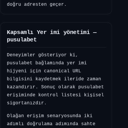
doğru adresten geçer.
Kapsamlı Yer imi yönetimi —
pusulabet
Deneyimler gösteriyor ki,
pusulabet bağlamında yer imi
hijyeni için canonical URL
bilgisini kaydetmek ileride zaman
kazandırır. Sonuç olarak pusulabet
erişiminde kontrol listesi kişisel
sigortanızdır.
Olağan erişim senaryosunda iki
adımlı doğrulama adımında sahte