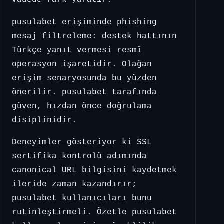
pusulabet erişiminde phishing
mesaj filtreleme: destek hattının
Türkçe yanıt vermesi resmî
operasyon işaretidir. Olağan
erişim senaryosunda bu yüzden
önerilir. pusulabet tarafında
güven, hızdan önce doğrulama
disiplinidir.
Deneyimler gösteriyor ki SSL
sertifika kontrolü adımında
canonical URL bilgisini kaydetmek
ileride zaman kazandırır;
pusulabet kullanıcıları bunu
rutinleştirmeli. Özetle pusulabet