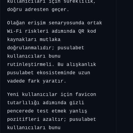
kullanıcıları için süreklilik,
doğru adresten geçer.
Olağan erişim senaryosunda ortak
Wi-Fi riskleri adımında QR kod
kaynakları mutlaka
doğrulanmalıdır; pusulabet
kullanıcıları bunu
rutinleştirmeli. Bu alışkanlık
pusulabet ekosisteminde uzun
vadede fark yaratır.
Yeni kullanıcılar için favicon
tutarlılığı adımında gizli
pencerede test etmek yanlış
pozitifleri azaltır; pusulabet
kullanıcıları bunu