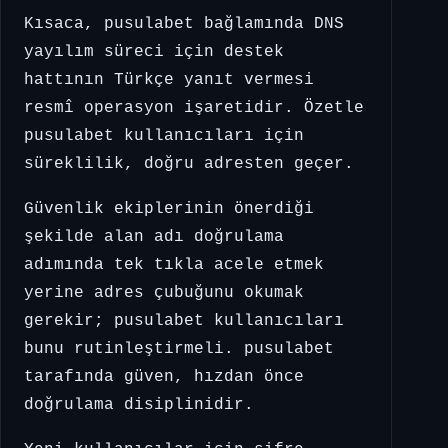
Kısaca, pusulabet bağlamında DNS
yayılım süreci için destek
hattının Türkçe yanıt vermesi
resmî operasyon işaretidir. Özetle
pusulabet kullanıcıları için
süreklilik, doğru adresten geçer.
Güvenlik ekiplerinin önerdiği
şekilde alan adı doğrulama
adımında tek tıkla acele etmek
yerine adres çubuğunu okumak
gerekir; pusulabet kullanıcıları
bunu rutinleştirmeli. pusulabet
tarafında güven, hızdan önce
doğrulama disiplinidir.