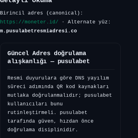
detaylı okuma
Birincil adres (canonical):
https://moneter.id/
· Alternate yüz:
m.pusulabetresmiadresi.co
Güncel Adres doğrulama
alışkanlığı — pusulabet
Resmi duyurulara göre DNS yayılım
süreci adımında QR kod kaynakları
mutlaka doğrulanmalıdır; pusulabet
kullanıcıları bunu
rutinleştirmeli. pusulabet
tarafında güven, hızdan önce
doğrulama disiplinidir.