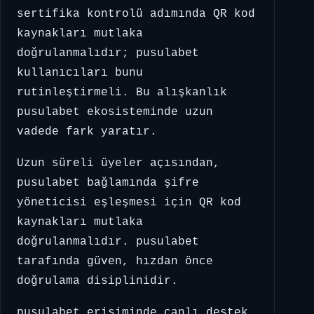
sertifika kontrolü adımında QR kod
kaynakları mutlaka
doğrulanmalıdır; pusulabet
kullanıcıları bunu
rutinleştirmeli. Bu alışkanlık
pusulabet ekosisteminde uzun
vadede fark yaratır.
Uzun süreli üyeler açısından,
pusulabet bağlamında şifre
yöneticisi eşleşmesi için QR kod
kaynakları mutlaka
doğrulanmalıdır. pusulabet
tarafında güven, hızdan önce
doğrulama disiplinidir.
pusulabet erişiminde canlı destek