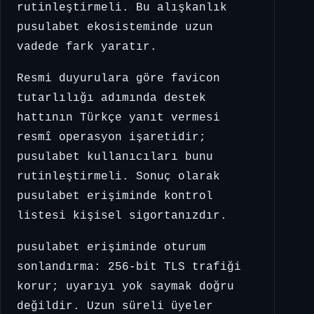
rutinleştirmeli. Bu alışkanlık
pusulabet ekosisteminde uzun
vadede fark yaratır.
Resmi duyurulara göre favicon
tutarlılığı adımında destek
hattının Türkçe yanıt vermesi
resmî operasyon işaretidir;
pusulabet kullanıcıları bunu
rutinleştirmeli. Sonuç olarak
pusulabet erişiminde kontrol
listesi kişisel sigortanızdır.
pusulabet erişiminde oturum
sonlandırma: 256-bit TLS trafiği
korur; uyarıyı yok saymak doğru
değildir. Uzun süreli üyeler