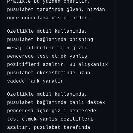
Pratikte bu yüzden önerilir.
pusulabet tarafında güven, hızdan
önce doğrulama disiplinidir.
Özellikle mobil kullanımda,
pusulabet bağlamında phishing
mesaj filtreleme için gizli
pencerede test etmek yanlış
pozitifleri azaltır. Bu alışkanlık
pusulabet ekosisteminde uzun
vadede fark yaratır.
Özellikle mobil kullanımda,
pusulabet bağlamında canlı destek
penceresi için gizli pencerede
test etmek yanlış pozitifleri
azaltır. pusulabet tarafında