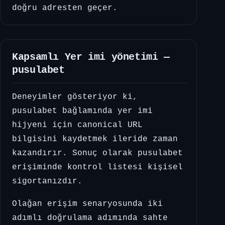
doğru adresten geçer.
Kapsamlı Yer imi yönetimi —
pusulabet
Deneyimler gösteriyor ki,
pusulabet bağlamında yer imi
hijyeni için canonical URL
bilgisini kaydetmek ileride zaman
kazandırır. Sonuç olarak pusulabet
erişiminde kontrol listesi kişisel
sigortanızdır.
Olağan erişim senaryosunda iki
adımlı doğrulama adımında sahte