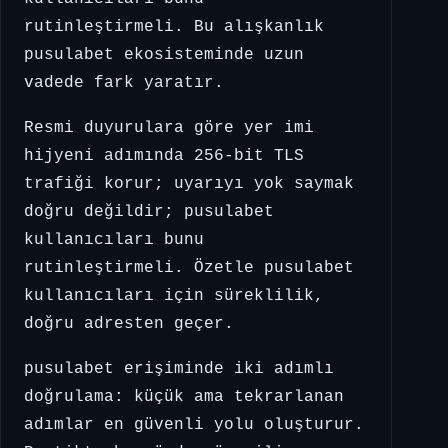
rutinleştirmeli. Bu alışkanlık
pusulabet ekosisteminde uzun
vadede fark yaratır.
Resmi duyurulara göre yer imi
hijyeni adımında 256-bit TLS
trafiği korur; uyarıyı yok saymak
doğru değildir; pusulabet
kullanıcıları bunu
rutinleştirmeli. Özetle pusulabet
kullanıcıları için süreklilik,
doğru adresten geçer.
pusulabet erişiminde iki adımlı
doğrulama: küçük ama tekrarlanan
adımlar en güvenli yolu oluşturur.