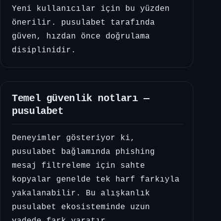
Yeni kullanıcılar için bu yüzden
önerilir. pusulabet tarafında
güven, hızdan önce doğrulama
disiplinidir.
Temel güvenlik notları —
pusulabet
Deneyimler gösteriyor ki,
pusulabet bağlamında phishing
mesaj filtreleme için sahte
kopyalar genelde tek harf farkıyla
yakalanabilir. Bu alışkanlık
pusulabet ekosisteminde uzun
vadede fark yaratır.