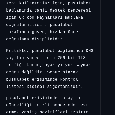
Yeni kullanıcılar için, pusulabet
bağlamında canlı destek penceresi
için QR kod kaynakları mutlaka
doğrulanmalıdır. pusulabet
tarafında güven, hızdan önce
doğrulama disiplinidir.
Pratikte, pusulabet bağlamında DNS
yayılım süreci için 256-bit TLS
trafiği korur; uyarıyı yok saymak
doğru değildir. Sonuç olarak
pusulabet erişiminde kontrol
listesi kişisel sigortanızdır.
pusulabet erişiminde tarayıcı
güncelliği: gizli pencerede test
etmek yanlış pozitifleri azaltır.