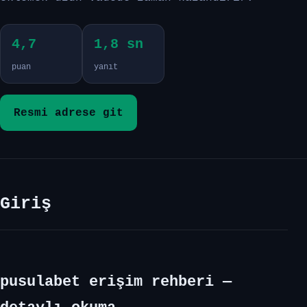
4,7
1,8 sn
puan
yanıt
Resmi adrese git
Giriş
pusulabet erişim rehberi —