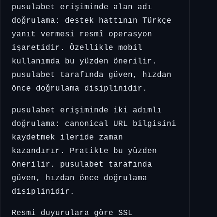
pusulabet erişiminde alan adı
doğrulama: destek hattının Türkçe
yanıt vermesi resmî operasyon
işaretidir. Özellikle mobil
kullanımda bu yüzden önerilir.
pusulabet tarafında güven, hızdan
önce doğrulama disiplinidir.
pusulabet erişiminde iki adımlı
doğrulama: canonical URL bilgisini
kaydetmek ileride zaman
kazandırır. Pratikte bu yüzden
önerilir. pusulabet tarafında
güven, hızdan önce doğrulama
disiplinidir.
Resmi duyurulara göre SSL