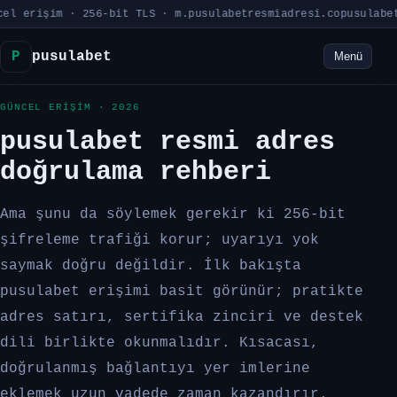
l erişim · 256-bit TLS · m.pusulabetresmiadresi.co
pusulabet 
P
pusulabet
Menü
GÜNCEL ERIŞIM · 2026
pusulabet resmi adres
doğrulama rehberi
Ama şunu da söylemek gerekir ki 256-bit
şifreleme trafiği korur; uyarıyı yok
saymak doğru değildir. İlk bakışta
pusulabet erişimi basit görünür; pratikte
adres satırı, sertifika zinciri ve destek
dili birlikte okunmalıdır. Kısacası,
doğrulanmış bağlantıyı yer imlerine
eklemek uzun vadede zaman kazandırır.