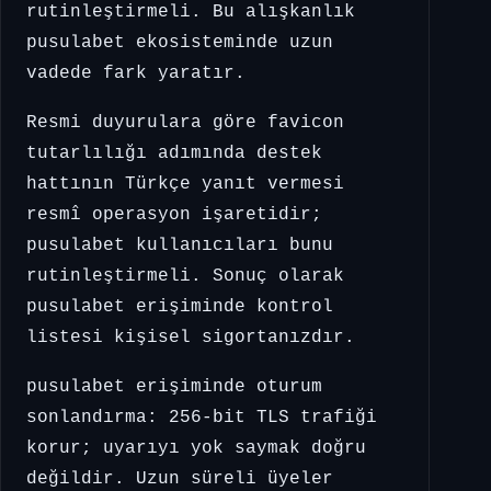
rutinleştirmeli. Bu alışkanlık
pusulabet ekosisteminde uzun
vadede fark yaratır.
Resmi duyurulara göre favicon
tutarlılığı adımında destek
hattının Türkçe yanıt vermesi
resmî operasyon işaretidir;
pusulabet kullanıcıları bunu
rutinleştirmeli. Sonuç olarak
pusulabet erişiminde kontrol
listesi kişisel sigortanızdır.
pusulabet erişiminde oturum
sonlandırma: 256-bit TLS trafiği
korur; uyarıyı yok saymak doğru
değildir. Uzun süreli üyeler