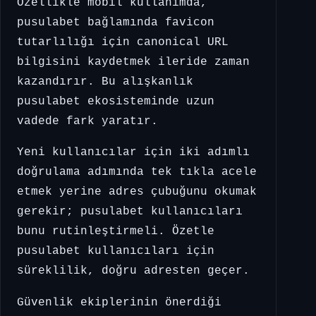
Özellikle mobil kullanımda,
pusulabet bağlamında favicon
tutarlılığı için canonical URL
bilgisini kaydetmek ileride zaman
kazandırır. Bu alışkanlık
pusulabet ekosisteminde uzun
vadede fark yaratır.
Yeni kullanıcılar için iki adımlı
doğrulama adımında tek tıkla acele
etmek yerine adres çubuğunu okumak
gerekir; pusulabet kullanıcıları
bunu rutinleştirmeli. Özetle
pusulabet kullanıcıları için
süreklilik, doğru adresten geçer.
Güvenlik ekiplerinin önerdiği