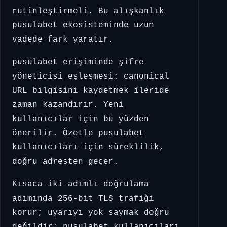
rutinleştirmeli. Bu alışkanlık
pusulabet ekosisteminde uzun
vadede fark yaratır.
pusulabet erişiminde şifre
yöneticisi eşleşmesi: canonical
URL bilgisini kaydetmek ileride
zaman kazandırır. Yeni
kullanıcılar için bu yüzden
önerilir. Özetle pusulabet
kullanıcıları için süreklilik,
doğru adresten geçer.
Kısaca iki adımlı doğrulama
adımında 256-bit TLS trafiği
korur; uyarıyı yok saymak doğru
değildir; pusulabet kullanıcıları