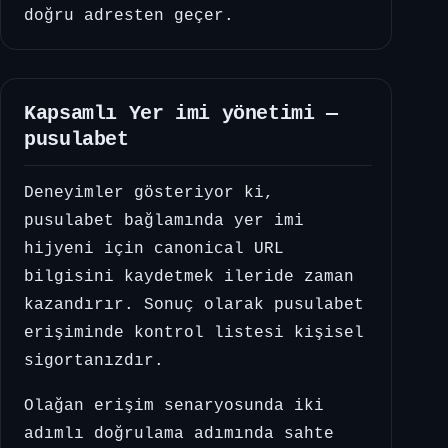
doğru adresten geçer.
Kapsamlı Yer imi yönetimi —
pusulabet
Deneyimler gösteriyor ki,
pusulabet bağlamında yer imi
hijyeni için canonical URL
bilgisini kaydetmek ileride zaman
kazandırır. Sonuç olarak pusulabet
erişiminde kontrol listesi kişisel
sigortanızdır.
Olağan erişim senaryosunda iki
adımlı doğrulama adımında sahte