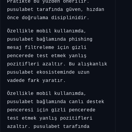
Pratikte bu yüzden önerilir.
pusulabet tarafında güven, hızdan
önce doğrulama disiplinidir.
Özellikle mobil kullanımda,
pusulabet bağlamında phishing
mesaj filtreleme için gizli
pencerede test etmek yanlış
pozitifleri azaltır. Bu alışkanlık
pusulabet ekosisteminde uzun
vadede fark yaratır.
Özellikle mobil kullanımda,
pusulabet bağlamında canlı destek
penceresi için gizli pencerede
test etmek yanlış pozitifleri
azaltır. pusulabet tarafında