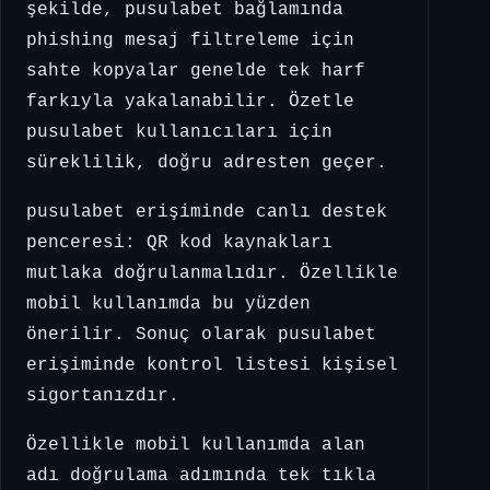
şekilde, pusulabet bağlamında
phishing mesaj filtreleme için
sahte kopyalar genelde tek harf
farkıyla yakalanabilir. Özetle
pusulabet kullanıcıları için
süreklilik, doğru adresten geçer.
pusulabet erişiminde canlı destek
penceresi: QR kod kaynakları
mutlaka doğrulanmalıdır. Özellikle
mobil kullanımda bu yüzden
önerilir. Sonuç olarak pusulabet
erişiminde kontrol listesi kişisel
sigortanızdır.
Özellikle mobil kullanımda alan
adı doğrulama adımında tek tıkla