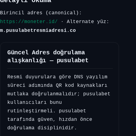
detaylı okuma
Birincil adres (canonical):
https://moneter.id/
· Alternate yüz:
m.pusulabetresmiadresi.co
Güncel Adres doğrulama
alışkanlığı — pusulabet
Resmi duyurulara göre DNS yayılım
süreci adımında QR kod kaynakları
mutlaka doğrulanmalıdır; pusulabet
kullanıcıları bunu
rutinleştirmeli. pusulabet
tarafında güven, hızdan önce
doğrulama disiplinidir.