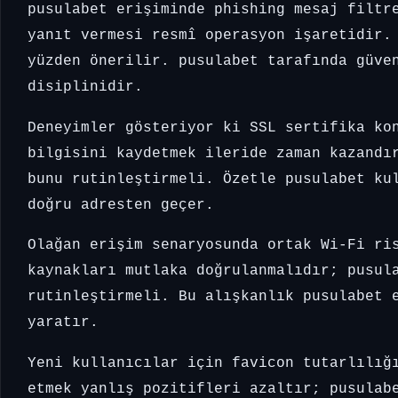
pusulabet erişiminde phishing mesaj filtr
yanıt vermesi resmî operasyon işaretidir.
yüzden önerilir. pusulabet tarafında güve
disiplinidir.
Deneyimler gösteriyor ki SSL sertifika ko
bilgisini kaydetmek ileride zaman kazandı
bunu rutinleştirmeli. Özetle pusulabet ku
doğru adresten geçer.
Olağan erişim senaryosunda ortak Wi-Fi ri
kaynakları mutlaka doğrulanmalıdır; pusul
rutinleştirmeli. Bu alışkanlık pusulabet 
yaratır.
Yeni kullanıcılar için favicon tutarlılığ
etmek yanlış pozitifleri azaltır; pusulab