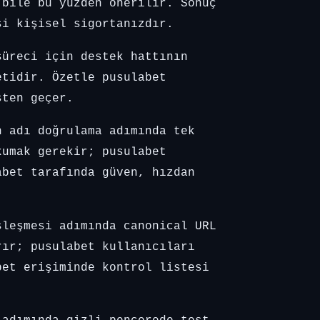
 bile bu yüzden önerilir. Sonuç
si kişisel sigortanızdır.
süreci için destek hattının
etidir. Özetle pusulabet
sten geçer.
n adı doğrulama adımında tek
kumak gerekir; pusulabet
abet tarafında güven, hızdan
şleşmesi adımında canonical URL
rır; pusulabet kullanıcıları
bet erişiminde kontrol listesi