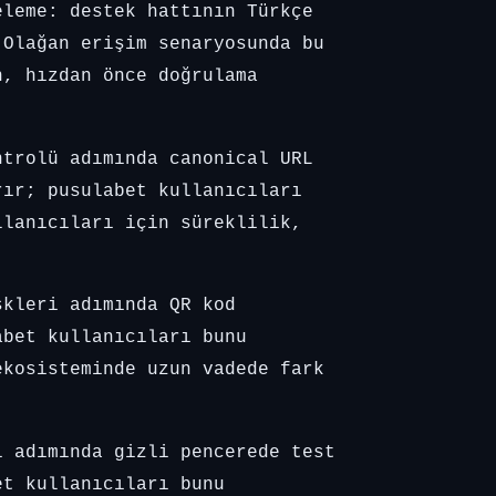
eleme: destek hattının Türkçe
 Olağan erişim senaryosunda bu
n, hızdan önce doğrulama
ntrolü adımında canonical URL
rır; pusulabet kullanıcıları
llanıcıları için süreklilik,
skleri adımında QR kod
abet kullanıcıları bunu
ekosisteminde uzun vadede fark
ı adımında gizli pencerede test
et kullanıcıları bunu