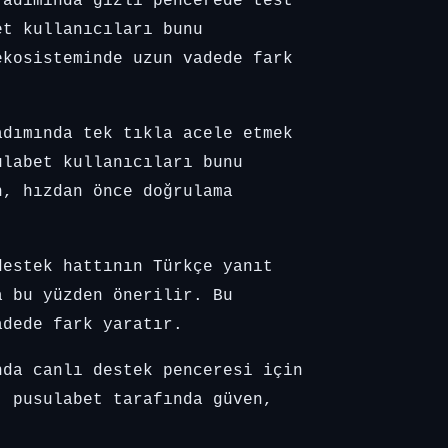
 adımında gizli pencerede test
et kullanıcıları bunu
ekosisteminde uzun vadede fark
adımında tek tıkla acele etmek
ulabet kullanıcıları bunu
n, hızdan önce doğrulama
destek hattının Türkçe yanıt
a bu yüzden önerilir. Bu
adede fark yaratır.
nda canlı destek penceresi için
. pusulabet tarafında güven,