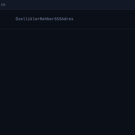
o
Özellikler
Rehber
SSS
Adres