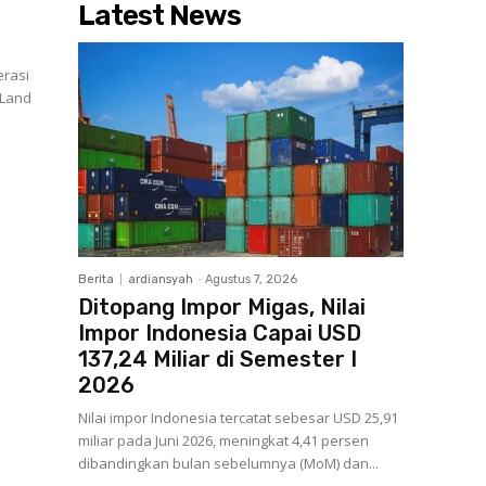
Latest News
erasi
 Land
Berita
ardiansyah
-
Agustus 7, 2026
Ditopang Impor Migas, Nilai
Impor Indonesia Capai USD
137,24 Miliar di Semester I
2026
Nilai impor Indonesia tercatat sebesar USD 25,91
miliar pada Juni 2026, meningkat 4,41 persen
dibandingkan bulan sebelumnya (MoM) dan...