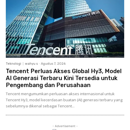
Teknologi
wahyu s
-
Agustus 7, 2026
Tencent Perluas Akses Global Hy3, Model
AI Generasi Terbaru Kini Tersedia untuk
Pengembang dan Perusahaan
Tencent mengumumkan perluasan akses internasional untuk
Tencent Hy3, model kecerdasan buatan (AI) generasi terbaru yang
sebelumnya dikenal sebagai Tencent...
- Advertisement -