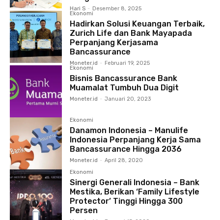
Hari S
-
Desember 8, 2025
Ekonomi
Hadirkan Solusi Keuangan Terbaik,
Zurich Life dan Bank Mayapada
Perpanjang Kerjasama
Bancassurance
Moneter.id
-
Februari 19, 2025
Ekonomi
Bisnis Bancassurance Bank
Muamalat Tumbuh Dua Digit
Moneter.id
-
Januari 20, 2023
Ekonomi
Danamon Indonesia – Manulife
Indonesia Perpanjang Kerja Sama
Bancassurance Hingga 2036
Moneter.id
-
April 28, 2020
Ekonomi
Sinergi Generali Indonesia – Bank
Mestika, Berikan ‘Family Lifestyle
Protector’ Tinggi Hingga 300
Persen