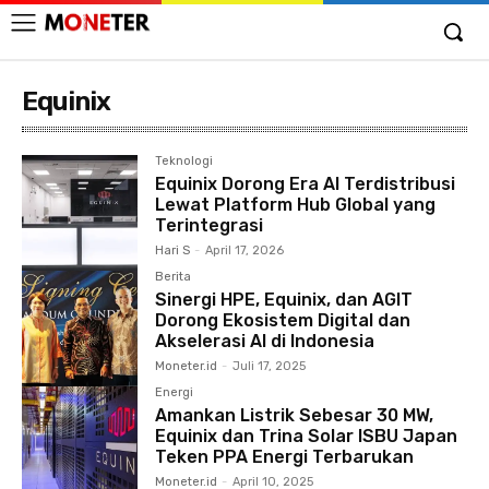
Equinix
Teknologi
Equinix Dorong Era AI Terdistribusi
Lewat Platform Hub Global yang
Terintegrasi
Hari S
-
April 17, 2026
Berita
Sinergi HPE, Equinix, dan AGIT
Dorong Ekosistem Digital dan
Akselerasi AI di Indonesia
Moneter.id
-
Juli 17, 2025
Energi
Amankan Listrik Sebesar 30 MW,
Equinix dan Trina Solar ISBU Japan
Teken PPA Energi Terbarukan
Moneter.id
-
April 10, 2025