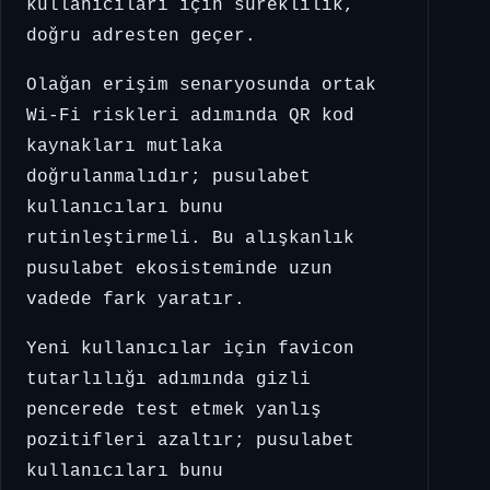
kullanıcıları için süreklilik,
doğru adresten geçer.
Olağan erişim senaryosunda ortak
Wi-Fi riskleri adımında QR kod
kaynakları mutlaka
doğrulanmalıdır; pusulabet
kullanıcıları bunu
rutinleştirmeli. Bu alışkanlık
pusulabet ekosisteminde uzun
vadede fark yaratır.
Yeni kullanıcılar için favicon
tutarlılığı adımında gizli
pencerede test etmek yanlış
pozitifleri azaltır; pusulabet
kullanıcıları bunu