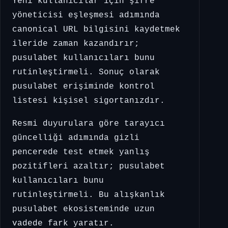
Yeni kullanıcılar için şifre
yöneticisi eşleşmesi adımında
canonical URL bilgisini kaydetmek
ileride zaman kazandırır;
pusulabet kullanıcıları bunu
rutinleştirmeli. Sonuç olarak
pusulabet erişiminde kontrol
listesi kişisel sigortanızdır.
Resmi duyurulara göre tarayıcı
güncelliği adımında gizli
pencerede test etmek yanlış
pozitifleri azaltır; pusulabet
kullanıcıları bunu
rutinleştirmeli. Bu alışkanlık
pusulabet ekosisteminde uzun
vadede fark yaratır.