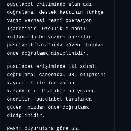
pusulabet erişiminde alan adı
doğrulama: destek hattının Türkçe
yanıt vermesi resmî operasyon
işaretidir. Özellikle mobil
kullanımda bu yüzden önerilir.
pusulabet tarafında güven, hızdan
önce doğrulama disiplinidir.
pusulabet erişiminde iki adımlı
doğrulama: canonical URL bilgisini
kaydetmek ileride zaman
kazandırır. Pratikte bu yüzden
önerilir. pusulabet tarafında
güven, hızdan önce doğrulama
disiplinidir.
Resmi duyurulara göre SSL