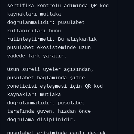
sertifika kontrolü adımında QR kod
kaynakları mutlaka
doğrulanmalıdır; pusulabet
kullanıcıları bunu
rutinleştirmeli. Bu alışkanlık
pusulabet ekosisteminde uzun
vadede fark yaratır.
Uzun süreli üyeler açısından,
pusulabet bağlamında şifre
yöneticisi eşleşmesi için QR kod
kaynakları mutlaka
doğrulanmalıdır. pusulabet
tarafında güven, hızdan önce
doğrulama disiplinidir.
pusulabet erişiminde canlı destek