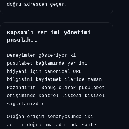
doğru adresten geçer.
Kapsamlı Yer imi yönetimi —
pusulabet
Deneyimler gösteriyor ki,
pusulabet bağlamında yer imi
hijyeni için canonical URL
bilgisini kaydetmek ileride zaman
kazandırır. Sonuç olarak pusulabet
erişiminde kontrol listesi kişisel
sigortanızdır.
Olağan erişim senaryosunda iki
adımlı doğrulama adımında sahte