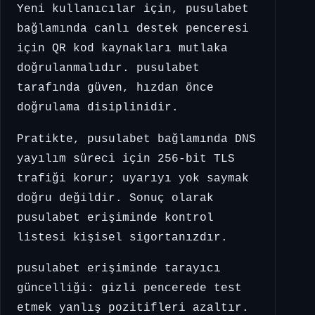
Yeni kullanıcılar için, pusulabet
bağlamında canlı destek penceresi
için QR kod kaynakları mutlaka
doğrulanmalıdır. pusulabet
tarafında güven, hızdan önce
doğrulama disiplinidir.
Pratikte, pusulabet bağlamında DNS
yayılım süreci için 256-bit TLS
trafiği korur; uyarıyı yok saymak
doğru değildir. Sonuç olarak
pusulabet erişiminde kontrol
listesi kişisel sigortanızdır.
pusulabet erişiminde tarayıcı
güncelliği: gizli pencerede test
etmek yanlış pozitifleri azaltır.