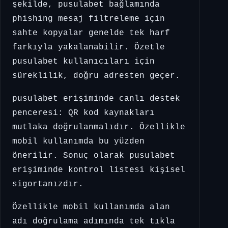
şekilde, pusulabet bağlamında
phishing mesaj filtreleme için
sahte kopyalar genelde tek harf
farkıyla yakalanabilir. Özetle
pusulabet kullanıcıları için
süreklilik, doğru adresten geçer.
pusulabet erişiminde canlı destek
penceresi: QR kod kaynakları
mutlaka doğrulanmalıdır. Özellikle
mobil kullanımda bu yüzden
önerilir. Sonuç olarak pusulabet
erişiminde kontrol listesi kişisel
sigortanızdır.
Özellikle mobil kullanımda alan
adı doğrulama adımında tek tıkla