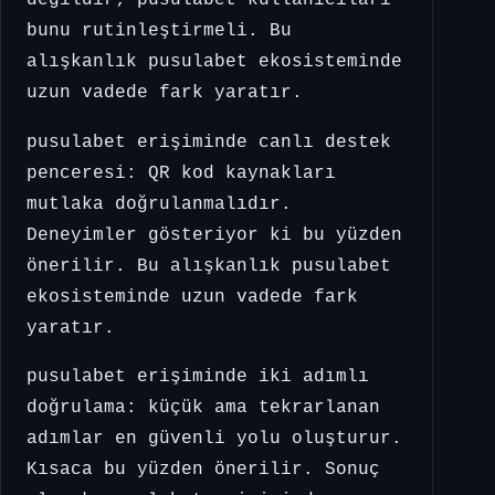
bunu rutinleştirmeli. Bu
alışkanlık pusulabet ekosisteminde
uzun vadede fark yaratır.
pusulabet erişiminde canlı destek
penceresi: QR kod kaynakları
mutlaka doğrulanmalıdır.
Deneyimler gösteriyor ki bu yüzden
önerilir. Bu alışkanlık pusulabet
ekosisteminde uzun vadede fark
yaratır.
pusulabet erişiminde iki adımlı
doğrulama: küçük ama tekrarlanan
adımlar en güvenli yolu oluşturur.
Kısaca bu yüzden önerilir. Sonuç