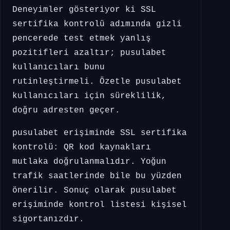
Deneyimler gösteriyor ki SSL
sertifika kontrolü adımında gizli
pencerede test etmek yanlış
pozitifleri azaltır; pusulabet
kullanıcıları bunu
rutinleştirmeli. Özetle pusulabet
kullanıcıları için süreklilik,
doğru adresten geçer.
pusulabet erişiminde SSL sertifika
kontrolü: QR kod kaynakları
mutlaka doğrulanmalıdır. Yoğun
trafik saatlerinde bile bu yüzden
önerilir. Sonuç olarak pusulabet
erişiminde kontrol listesi kişisel
sigortanızdır.