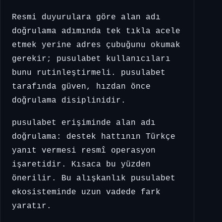
Resmi duyurulara göre alan adı
doğrulama adımında tek tıkla acele
etmek yerine adres çubuğunu okumak
gerekir; pusulabet kullanıcıları
bunu rutinleştirmeli. pusulabet
tarafında güven, hızdan önce
doğrulama disiplinidir.
pusulabet erişiminde alan adı
doğrulama: destek hattının Türkçe
yanıt vermesi resmî operasyon
işaretidir. Kısaca bu yüzden
önerilir. Bu alışkanlık pusulabet
ekosisteminde uzun vadede fark
yaratır.