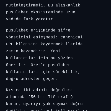
rutinleştirmeli. Bu alışkanlık
pusulabet ekosisteminde uzun
vadede fark yaratır.
pusulabet erişiminde şifre
yöneticisi eşleşmesi: canonical
URL bilgisini kaydetmek ileride
zaman kazandırır. Yeni
kullanıcılar için bu yüzden
önerilir. Özetle pusulabet
kullanıcıları için süreklilik,
doğru adresten geçer.
Kısaca iki adımlı doğrulama
adımında 256-bit TLS trafiği
korur; uyarıyı yok saymak doğru
değildir; pusulabet kullanıcıları