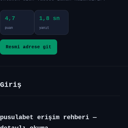
4,7
1,8 sn
puan
yanıt
Resmi adrese git
Giriş
pusulabet erişim rehberi —