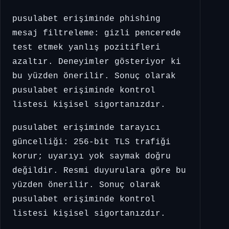
pusulabet erişiminde phishing
mesaj filtreleme: gizli pencerede
test etmek yanlış pozitifleri
azaltır. Deneyimler gösteriyor ki
bu yüzden önerilir. Sonuç olarak
pusulabet erişiminde kontrol
listesi kişisel sigortanızdır.
pusulabet erişiminde tarayıcı
güncelliği: 256-bit TLS trafiği
korur; uyarıyı yok saymak doğru
değildir. Resmi duyurulara göre bu
yüzden önerilir. Sonuç olarak
pusulabet erişiminde kontrol
listesi kişisel sigortanızdır.