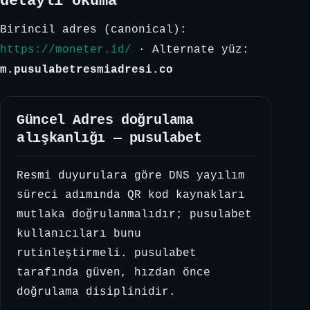
detaylı okuma
Birincil adres (canonical):
https://moneter.id/
· Alternate yüz:
m.pusulabetresmiadresi.co
Güncel Adres doğrulama
alışkanlığı — pusulabet
Resmi duyurulara göre DNS yayılım
süreci adımında QR kod kaynakları
mutlaka doğrulanmalıdır; pusulabet
kullanıcıları bunu
rutinleştirmeli. pusulabet
tarafında güven, hızdan önce
doğrulama disiplinidir.