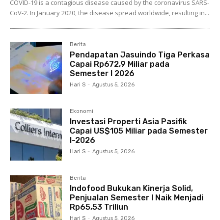
COVID-19 is a contagious disease caused by the coronavirus SARS-
CoV-2. In January 2020, the disease spread worldwide, resulting in...
Berita
Pendapatan Jasuindo Tiga Perkasa
Capai Rp672,9 Miliar pada
Semester I 2026
Hari S
-
Agustus 5, 2026
Ekonomi
Investasi Properti Asia Pasifik
Capai US$105 Miliar pada Semester
I-2026
Hari S
-
Agustus 5, 2026
Berita
Indofood Bukukan Kinerja Solid,
Penjualan Semester I Naik Menjadi
Rp65,53 Triliun
Hari S
-
Agustus 5, 2026